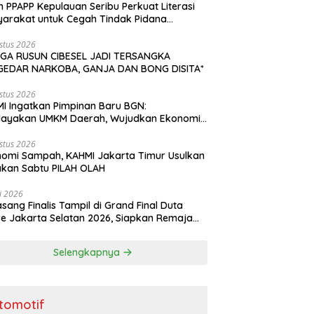
n PPAPP Kepulauan Seribu Perkuat Literasi
arakat untuk Cegah Tindak Pidana
agangan Orang di Era Digital
stus 2026
GA RUSUN CIBESEL JADI TERSANGKA
GEDAR NARKOBA, GANJA DAN BONG DISITA*
stus 2026
I Ingatkan Pimpinan Baru BGN:
dayakan UMKM Daerah, Wujudkan Ekonomi
akyatan
stus 2026
omi Sampah, KAHMI Jakarta Timur Usulkan
kan Sabtu PILAH OLAH
li 2026
asang Finalis Tampil di Grand Final Duta
e Jakarta Selatan 2026, Siapkan Remaja
i Penggerak Perencanaan Masa Depan
Selengkapnya
tomotif