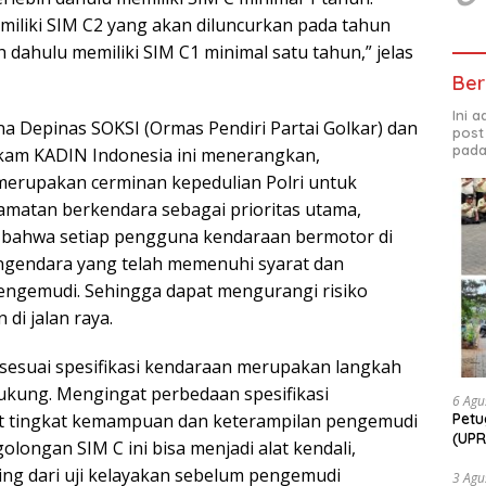
iliki SIM C2 yang akan diluncurkan pada tahun
h dahulu memiliki SIM C1 minimal satu tahun,” jelas
Ber
Ini 
 Depinas SOKSI (Ormas Pendiri Partai Golkar) dan
post
pada
kam KADIN Indonesia ini menerangkan,
erupakan cerminan kepedulian Polri untuk
matan berkendara sebagai prioritas utama,
bahwa setiap pengguna kendaraan bermotor di
engendara yang telah memenuhi syarat dan
 pengemudi. Sehingga dapat mengurangi risiko
 di jalan raya.
sesuai spesifikasi kendaraan merupakan langkah
dukung. Mengingat perbedaan spesifikasi
6 Agu
Petu
 tingkat kemampuan dan keterampilan pengemudi
(UPR
longan SIM C ini bisa menjadi alat kendali,
bers
ing dari uji kelayakan sebelum pengemudi
Bhab
3 Agu