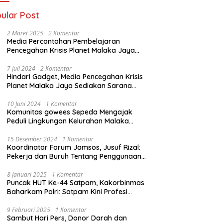
ular Post
2 Maret 2025
2 Komentar
Media Percontohan Pembelajaran
Pencegahan Krisis Planet Malaka Jaya
Diresmikan Kementrian LHK
7 Juli 2024
2 Komentar
Hindari Gadget, Media Pencegahan Krisis
Planet Malaka Jaya Sediakan Sarana
Baca Bagi anak
10 Juni 2024
1 Komentar
Komunitas gowees Sepeda Mengajak
Peduli Lingkungan Kelurahan Malaka
Jaya Kecamatan Duren Sawit
15 Desember 2024
1 Komentar
Koordinator Forum Jamsos, Jusuf Rizal:
Pekerja dan Buruh Tentang Penggunaan
Dana BPJS Ketenagakerjaan Untuk
Tapera
8 Januari 2025
1 Komentar
Puncak HUT Ke-44 Satpam, Kakorbinmas
Baharkam Polri: Satpam Kini Profesi
Berkompetensi
9 Februari 2025
1 Komentar
Sambut Hari Pers, Donor Darah dan