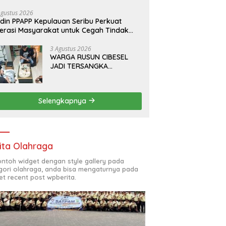
da Pratama bersama PT.Total Garda
lusi dan Direktorat Bhabinkamtibmas
Agustus 2026
din PPAPP Kepulauan Seribu Perkuat
lda Metro Jaya*
terasi Masyarakat untuk Cegah Tindak
dana Perdagangan Orang di Era Digital
3 Agustus 2026
WARGA RUSUN CIBESEL
JADI TERSANGKA
PENGEDAR NARKOBA,
GANJA DAN BONG DISITA*
Selengkapnya
ita Olahraga
contoh widget dengan style gallery pada
gori olahraga, anda bisa mengaturnya pada
et recent post wpberita.