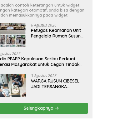
i adalah contoh keterangan untuk widget
ngan kategori otomotif, anda bisa dengan
dah memasukkannya pada widget.
6 Agustus 2026
Petugas Keamanan Unit
Pengelola Rumah Susun
(UPRS) VIII Gelar Diklat
Kualifikasi Gada Pratama
bersama PT.Total Garda
Agustus 2026
Solusi dan Direktorat
din PPAPP Kepulauan Seribu Perkuat
Bhabinkamtibmas Polda
terasi Masyarakat untuk Cegah Tindak
Metro Jaya*
dana Perdagangan Orang di Era Digital
3 Agustus 2026
WARGA RUSUN CIBESEL
JADI TERSANGKA
PENGEDAR NARKOBA,
GANJA DAN BONG DISITA*
Selengkapnya