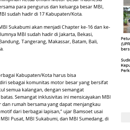
 Bersama para pengurus dan keluarga besar MBI,
BI sudah hadir di 17 Kabupaten/Kota.
BI Sukabumi akan menjadi Chapter ke-16 dan ke-
lumnya MBI sudah hadir di Jakarta, Bekasi,
Petu
Bandung, Tangerang, Makassar, Batam, Bali,
(UPR
a.
bers
Bhab
Sudi
Kepu
Perk
erbagai Kabupaten/Kota harus bisa
Masy
Cega
diri sebagai komunitas motor besar yang bersifat
Per
gkul semua kalangan, dengan semangat
di Er
batas. Semangat inklusivitas ini mensicayakan MBI
r dan rumah bersama yang dapat menjangkau
otif dari berbagai lapisan,” ujar Bamsoet usai
MBI Pusat, MBI Sukabumi, dan MBI Sumedang, di