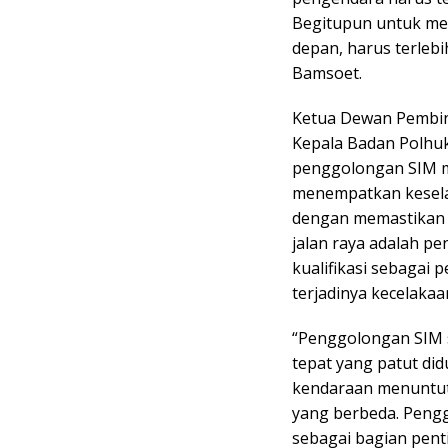
Begitupun untuk mem
depan, harus terlebi
Bamsoet.
Ketua Dewan Pembina
Kepala Badan Polhu
penggolongan SIM m
menempatkan kesela
dengan memastikan 
jalan raya adalah p
kualifikasi sebagai
terjadinya kecelakaan
“Penggolongan SIM 
tepat yang patut di
kendaraan menuntut
yang berbeda. Penggo
sebagai bagian pent