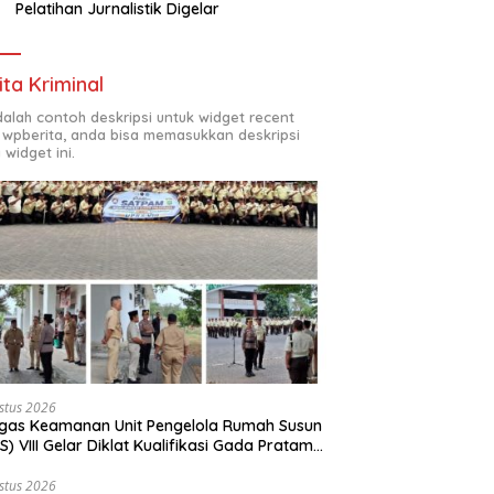
Pelatihan Jurnalistik Digelar
ita Kriminal
adalah contoh deskripsi untuk widget recent
 wpberita, anda bisa memasukkan deskripsi
 widget ini.
stus 2026
gas Keamanan Unit Pengelola Rumah Susun
S) VIII Gelar Diklat Kualifikasi Gada Pratama
ama PT.Total Garda Solusi dan Direktorat
inkamtibmas Polda Metro Jaya*
stus 2026