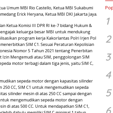
Pop
Ketua Umum MBI Rio Castello, Ketua MBI Sukabumi
medang Erick Heryana, Ketua MBI DKI Jakarta Jaya.
1
dan Ketua Komisi III DPR RI ke-7 bidang Hukum &
mengajak keluarga besar MBI untuk mendukung
2
lisasikan program kerja Kakorlantas Polri Irjen Pol
menerbitkan SIM C1. Sesuai Peraturan Kepolisian
donesia Nomor 5 Tahun 2021 tentang Penerbitan
3
t Izin Mengemudi atau SIM, penggolongan SIM
eda motor terbagi dalam tiga jenis, yaitu SIM C,
4
udikan sepeda motor dengan kapasitas silinder
n 250 CC, SIM C1 untuk mengemudikan sepeda
5
tas silinder mesin di atas 250 CC sampai dengan
 untuk mengemudikan sepeda motor dengan
esin di atas 500 CC. Untuk mendapatkan SIM C1,
6
rlebih dahulu memiliki SIM C minimal 1 tahun.