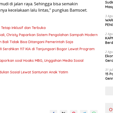
Sudi
mudi di jalan raya. Sehingga bisa semakin
Masy
inya kecelakaan lalu lintas,” pungkas Bamsoet.
Perd
3 Agu
WAR
PEN
Tetap Inklusif dan Terbuka
2 Agu
 Bali, Christy Paparkan Sistem Pengolahan Sampah Modern
KAPM
 Bali Tidak Bisa Ditangani Pemerintah Saja
Ber
Ker
II Serahkan 117 KIA di Tanjungsari Bogor Lewat Program
2 Agu
Ekon
Gera
ilaporkan soal Hoaks MBG, Unggahan Media Sosial
31 Ju
ulian Sosial Lewat Santunan Anak Yatim
15 P
Genr
Jad
O