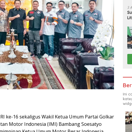
Ga
So
3 
Su
Po
Li
Pi
Ber
Ini 
kate
widg
I ke-16 sekaligus Wakil Ketua Umum Partai Golkar
tan Motor Indonesia (IMI) Bambang Soesatyo
mimpinan Ketua Umum Motor Besar Indonesia