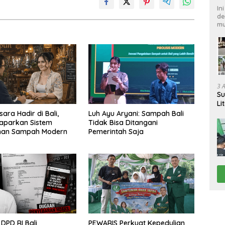
In
de
mu
3 
Su
Li
Pi
sara Hadir di Bali,
Luh Ayu Aryani: Sampah Bali
Paparkan Sistem
Tidak Bisa Ditangani
han Sampah Modern
Pemerintah Saja
DPD RI Bali
PEWARIS Perkuat Kepedulian