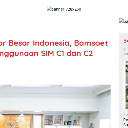
B
r Besar Indonesia, Bamsoet
In
Penggunaan SIM C1 dan C2
an
6 
Pe
Su