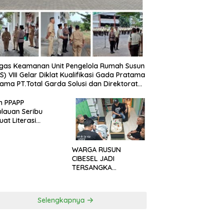
gas Keamanan Unit Pengelola Rumah Susun
S) VIII Gelar Diklat Kualifikasi Gada Pratama
ama PT.Total Garda Solusi dan Direktorat
inkamtibmas Polda Metro Jaya*
n PPAPP
lauan Seribu
uat Literasi
arakat untuk
h Tindak Pidana
dagangan Orang
WARGA RUSUN
a Digital
CIBESEL JADI
TERSANGKA
PENGEDAR NARKOBA,
GANJA DAN BONG
DISITA*
Selengkapnya