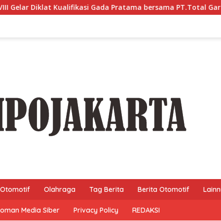
 Gada Pratama bersama PT.Total Garda Solusi dan Direktorat B
Otomotif
Olahraga
Tag Berita
Berita Otomotif
Lain
oman Media Siber
Privacy Policy
REDAKSI