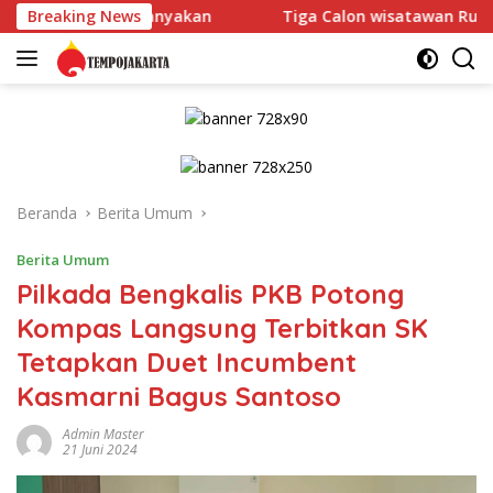
Langsung
anyakan
Breaking News
Tiga Calon wisatawan Rugi Rp66 Juta, Jadi Ko
ke
konten
Beranda
Berita Umum
Berita Umum
Pilkada Bengkalis PKB Potong
Kompas Langsung Terbitkan SK
Tetapkan Duet Incumbent
Kasmarni Bagus Santoso
Admin Master
21 Juni 2024