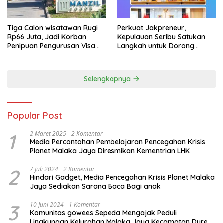
Tiga Calon wisatawan Rugi
Perkuat Jakpreneur,
Rp66 Juta, Jadi Korban
Kepulauan Seribu Satukan
Penipuan Pengurusan Visa
Langkah untuk Dorong
Taiwan
UMKM Naik Kelas*
Selengkapnya
Popular Post
1
2 Maret 2025
2 Komentar
Media Percontohan Pembelajaran Pencegahan Krisis
Planet Malaka Jaya Diresmikan Kementrian LHK
2
7 Juli 2024
2 Komentar
Hindari Gadget, Media Pencegahan Krisis Planet Malaka
Jaya Sediakan Sarana Baca Bagi anak
3
10 Juni 2024
1 Komentar
Komunitas gowees Sepeda Mengajak Peduli
Lingkungan Kelurahan Malaka Jaya Kecamatan Duren