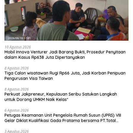
10 Agustus 2026
Mobil Innova Venturer Jadi Barang Bukti, Prosedur Penyitaan
dalam Kasus Rp638 Juta Dipertanyakan
8 Agustus 2026
Tiga Calon wisatawan Rugi Rp66 Juta, Jadi Korban Penipuan
Pengurusan Visa Taiwan
8 Agustus 2026
Perkuat Jakpreneur, Kepulauan Seribu Satukan Langkah
untuk Dorong UMKM Naik Kelas*
6 Agustus 2026
Petugas Keamanan Unit Pengelola Rumah Susun (UPRS) VIII
Gelar Diklat Kualifikasi Gada Pratama bersama PT.Total
Garda Solusi dan Direktorat Bhabinkamtibmas Polda Metro
Jaya*
3 Agustus 2026