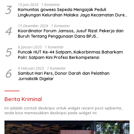
3
10 Juni 2024
1 Komentar
Komunitas gowees Sepeda Mengajak Peduli
Lingkungan Kelurahan Malaka Jaya Kecamatan Duren
Sawit
4
15 Desember 2024
1 Komentar
Koordinator Forum Jamsos, Jusuf Rizal: Pekerja dan
Buruh Tentang Penggunaan Dana BPJS
Ketenagakerjaan Untuk Tapera
5
8 Januari 2025
1 Komentar
Puncak HUT Ke-44 Satpam, Kakorbinmas Baharkam
Polri: Satpam Kini Profesi Berkompetensi
6
9 Februari 2025
1 Komentar
Sambut Hari Pers, Donor Darah dan Pelatihan
Jurnalistik Digelar
Berita Kriminal
Ini adalah contoh deskripsi untuk widget recent post wpberita,
anda bisa memasukkan deskripsi pada widget ini.