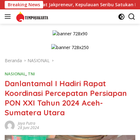
Langsung
rkuat Jakpreneur, Kepulauan Seribu Satukan Langkah untuk Do
Breaking News
ke
konten
Beranda
NASIONAL
NASIONAL
,
TNI
Danlantamal I Hadiri Rapat
Koordinasi Percepatan Persiapan
PON XXI Tahun 2024 Aceh-
Sumatera Utara
Jaya Putra
28 Juni 2024