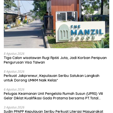
8 Agustus 2026
Tiga Calon wisatawan Rugi Rp66 Juta, Jadi Korban Penipuan
Pengurusan Visa Taiwan
8 Agustus 2026
Perkuat Jakpreneur, Kepulauan Seribu Satukan Langkah
untuk Dorong UMKM Naik Kelas*
6 Agustus 2026
Petugas Keamanan Unit Pengelola Rumah Susun (UPRS) VIII
Gelar Diklat Kualifikasi Gada Pratama bersama PT.Total
Garda Solusi dan Direktorat Bhabinkamtibmas Polda Metro
Jaya*
3 Agustus 2026
Sudin PPAPP Kepulauan Seribu Perkuat Literasi Masyarakat