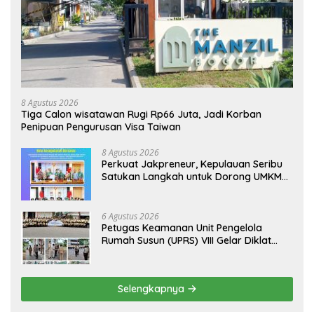
8 Agustus 2026
Tiga Calon wisatawan Rugi Rp66 Juta, Jadi Korban
Penipuan Pengurusan Visa Taiwan
8 Agustus 2026
Perkuat Jakpreneur, Kepulauan Seribu
Satukan Langkah untuk Dorong UMKM
Naik Kelas*
6 Agustus 2026
Petugas Keamanan Unit Pengelola
Rumah Susun (UPRS) VIII Gelar Diklat
Kualifikasi Gada Pratama bersama
PT.Total Garda Solusi dan Direktorat
Bhabinkamtibmas Polda Metro Jaya*
Selengkapnya