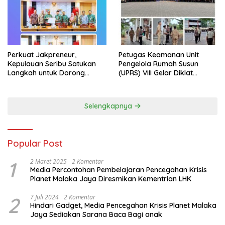
Perkuat Jakpreneur,
Petugas Keamanan Unit
Kepulauan Seribu Satukan
Pengelola Rumah Susun
Langkah untuk Dorong
(UPRS) VIII Gelar Diklat
UMKM Naik Kelas*
Kualifikasi Gada Pratama
bersama PT.Total Garda
Solusi dan Direktorat
Selengkapnya
Bhabinkamtibmas Polda
Metro Jaya*
Popular Post
1
2 Maret 2025
2 Komentar
Media Percontohan Pembelajaran Pencegahan Krisis
Planet Malaka Jaya Diresmikan Kementrian LHK
2
7 Juli 2024
2 Komentar
Hindari Gadget, Media Pencegahan Krisis Planet Malaka
Jaya Sediakan Sarana Baca Bagi anak