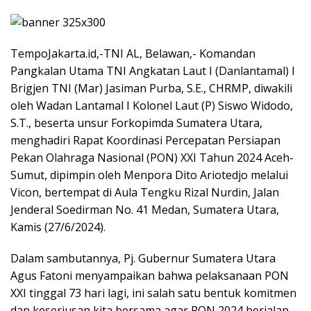
TempoJakarta.id,-TNI AL, Belawan,- Komandan
Pangkalan Utama TNI Angkatan Laut I (Danlantamal) I
Brigjen TNI (Mar) Jasiman Purba, S.E., CHRMP, diwakili
oleh Wadan Lantamal I Kolonel Laut (P) Siswo Widodo,
S.T., beserta unsur Forkopimda Sumatera Utara,
menghadiri Rapat Koordinasi Percepatan Persiapan
Pekan Olahraga Nasional (PON) XXI Tahun 2024 Aceh-
Sumut, dipimpin oleh Menpora Dito Ariotedjo melalui
Vicon, bertempat di Aula Tengku Rizal Nurdin, Jalan
Jenderal Soedirman No. 41 Medan, Sumatera Utara,
Kamis (27/6/2024).
Dalam sambutannya, Pj. Gubernur Sumatera Utara
Agus Fatoni menyampaikan bahwa pelaksanaan PON
XXI tinggal 73 hari lagi, ini salah satu bentuk komitmen
dan keseriusan kita bersama agar PON 2024 berjalan