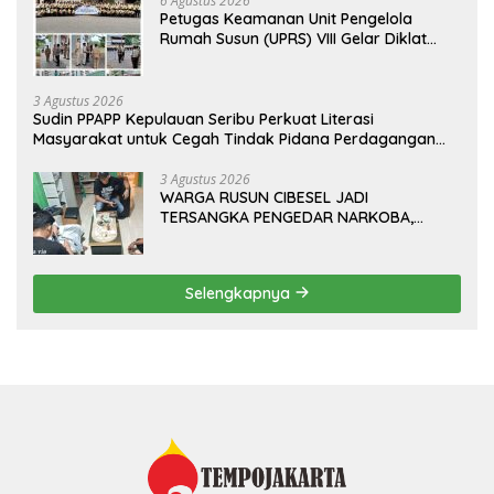
6 Agustus 2026
Petugas Keamanan Unit Pengelola
Rumah Susun (UPRS) VIII Gelar Diklat
Kualifikasi Gada Pratama bersama
PT.Total Garda Solusi dan Direktorat
Bhabinkamtibmas Polda Metro Jaya*
3 Agustus 2026
Sudin PPAPP Kepulauan Seribu Perkuat Literasi
Masyarakat untuk Cegah Tindak Pidana Perdagangan
Orang di Era Digital
3 Agustus 2026
WARGA RUSUN CIBESEL JADI
TERSANGKA PENGEDAR NARKOBA,
GANJA DAN BONG DISITA*
Selengkapnya