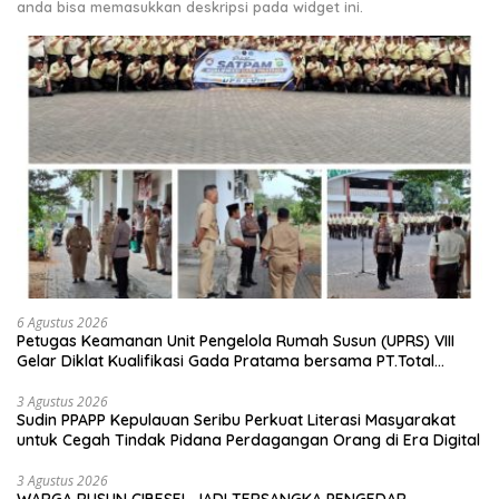
anda bisa memasukkan deskripsi pada widget ini.
6 Agustus 2026
Petugas Keamanan Unit Pengelola Rumah Susun (UPRS) VIII
Gelar Diklat Kualifikasi Gada Pratama bersama PT.Total
Garda Solusi dan Direktorat Bhabinkamtibmas Polda Metro
Jaya*
3 Agustus 2026
Sudin PPAPP Kepulauan Seribu Perkuat Literasi Masyarakat
untuk Cegah Tindak Pidana Perdagangan Orang di Era Digital
3 Agustus 2026
WARGA RUSUN CIBESEL JADI TERSANGKA PENGEDAR