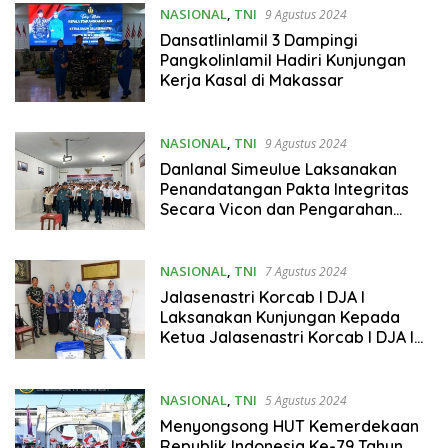
NASIONAL
,
TNI
9 Agustus 2024
Dansatlinlamil 3 Dampingi
Pangkolinlamil Hadiri Kunjungan
Kerja Kasal di Makassar
NASIONAL
,
TNI
9 Agustus 2024
Danlanal Simeulue Laksanakan
Penandatangan Pakta Integritas
Secara Vicon dan Pengarahan
Kepada Casis Bintara Tamtama
Sub Panda Simeulue
NASIONAL
,
TNI
7 Agustus 2024
Jalasenastri Korcab I DJA I
Laksanakan Kunjungan Kepada
Ketua Jalasenastri Korcab I DJA I
Dari Masa Kemasa
NASIONAL
,
TNI
5 Agustus 2024
Menyongsong HUT Kemerdekaan
Republik Indonesia Ke-79 Tahun