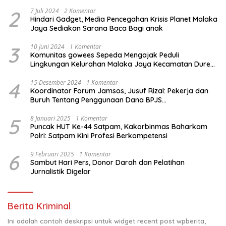
2
7 Juli 2024
2 Komentar
Hindari Gadget, Media Pencegahan Krisis Planet Malaka
Jaya Sediakan Sarana Baca Bagi anak
3
10 Juni 2024
1 Komentar
Komunitas gowees Sepeda Mengajak Peduli
Lingkungan Kelurahan Malaka Jaya Kecamatan Duren
Sawit
4
15 Desember 2024
1 Komentar
Koordinator Forum Jamsos, Jusuf Rizal: Pekerja dan
Buruh Tentang Penggunaan Dana BPJS
Ketenagakerjaan Untuk Tapera
5
8 Januari 2025
1 Komentar
Puncak HUT Ke-44 Satpam, Kakorbinmas Baharkam
Polri: Satpam Kini Profesi Berkompetensi
6
9 Februari 2025
1 Komentar
Sambut Hari Pers, Donor Darah dan Pelatihan
Jurnalistik Digelar
Berita Kriminal
Ini adalah contoh deskripsi untuk widget recent post wpberita,