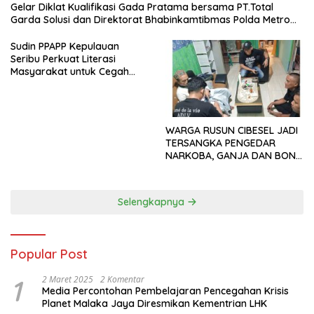
Gelar Diklat Kualifikasi Gada Pratama bersama PT.Total
Garda Solusi dan Direktorat Bhabinkamtibmas Polda Metro
Jaya*
Sudin PPAPP Kepulauan
Seribu Perkuat Literasi
Masyarakat untuk Cegah
Tindak Pidana Perdagangan
Orang di Era Digital
WARGA RUSUN CIBESEL JADI
TERSANGKA PENGEDAR
NARKOBA, GANJA DAN BONG
DISITA*
Selengkapnya
Popular Post
1
2 Maret 2025
2 Komentar
Media Percontohan Pembelajaran Pencegahan Krisis
Planet Malaka Jaya Diresmikan Kementrian LHK