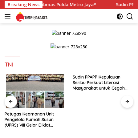
Langsung
abinkamtibmas Polda Metro Jaya*
Breaking News
Sudin PPAPP Kepulauan
ke
konten
TNI
Sudin PPAPP Kepulauan
Seribu Perkuat Literasi
Masyarakat untuk Cegah
Tindak Pidana Perdagangan
Orang di Era Digital
WARGA RUSUN CIBESEL JADI
TERSANGKA PENGEDAR
NARKOBA, GANJA DAN BONG
DISITA*