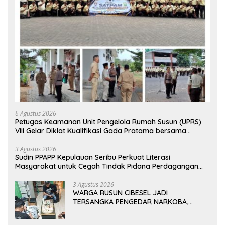
6 Agustus 2026
Petugas Keamanan Unit Pengelola Rumah Susun (UPRS)
VIII Gelar Diklat Kualifikasi Gada Pratama bersama
PT.Total Garda Solusi dan Direktorat Bhabinkamtibmas
Polda Metro Jaya*
3 Agustus 2026
Sudin PPAPP Kepulauan Seribu Perkuat Literasi
Masyarakat untuk Cegah Tindak Pidana Perdagangan
Orang di Era Digital
3 Agustus 2026
WARGA RUSUN CIBESEL JADI
TERSANGKA PENGEDAR NARKOBA,
GANJA DAN BONG DISITA*