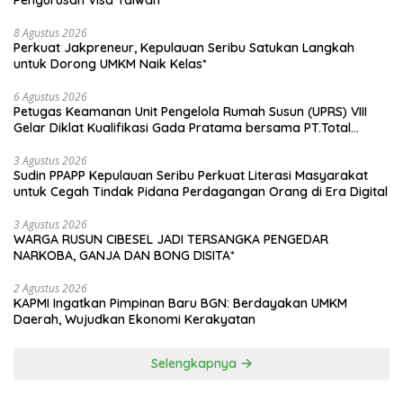
Pengurusan Visa Taiwan
8 Agustus 2026
Perkuat Jakpreneur, Kepulauan Seribu Satukan Langkah
untuk Dorong UMKM Naik Kelas*
6 Agustus 2026
Petugas Keamanan Unit Pengelola Rumah Susun (UPRS) VIII
Gelar Diklat Kualifikasi Gada Pratama bersama PT.Total
Garda Solusi dan Direktorat Bhabinkamtibmas Polda Metro
Jaya*
3 Agustus 2026
Sudin PPAPP Kepulauan Seribu Perkuat Literasi Masyarakat
untuk Cegah Tindak Pidana Perdagangan Orang di Era Digital
3 Agustus 2026
WARGA RUSUN CIBESEL JADI TERSANGKA PENGEDAR
NARKOBA, GANJA DAN BONG DISITA*
2 Agustus 2026
KAPMI Ingatkan Pimpinan Baru BGN: Berdayakan UMKM
Daerah, Wujudkan Ekonomi Kerakyatan
Selengkapnya