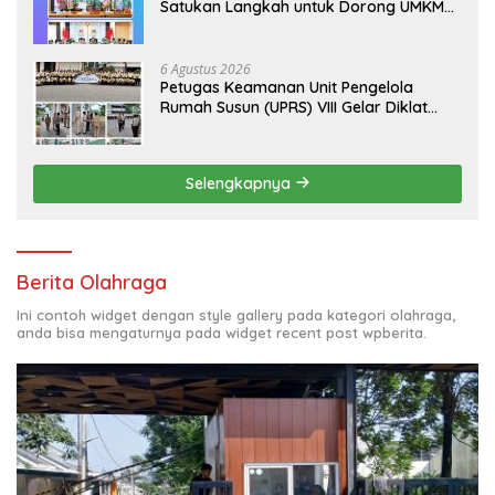
Satukan Langkah untuk Dorong UMKM
Naik Kelas*
6 Agustus 2026
Petugas Keamanan Unit Pengelola
Rumah Susun (UPRS) VIII Gelar Diklat
Kualifikasi Gada Pratama bersama
PT.Total Garda Solusi dan Direktorat
Bhabinkamtibmas Polda Metro Jaya*
Selengkapnya
Berita Olahraga
Ini contoh widget dengan style gallery pada kategori olahraga,
anda bisa mengaturnya pada widget recent post wpberita.