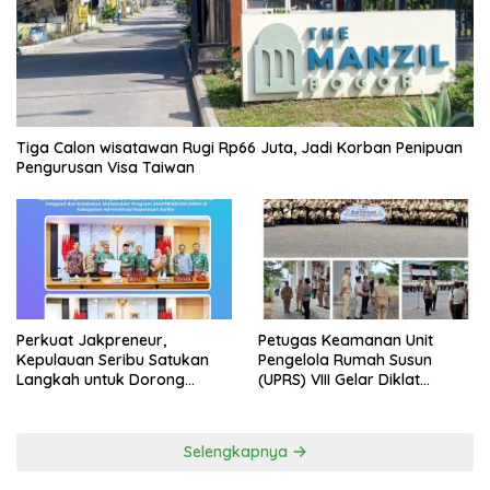
Tiga Calon wisatawan Rugi Rp66 Juta, Jadi Korban Penipuan
Pengurusan Visa Taiwan
Perkuat Jakpreneur,
Petugas Keamanan Unit
Kepulauan Seribu Satukan
Pengelola Rumah Susun
Langkah untuk Dorong
(UPRS) VIII Gelar Diklat
UMKM Naik Kelas*
Kualifikasi Gada Pratama
bersama PT.Total Garda
Solusi dan Direktorat
Selengkapnya
Bhabinkamtibmas Polda
Metro Jaya*