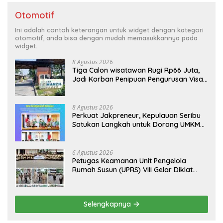
Otomotif
Ini adalah contoh keterangan untuk widget dengan kategori
otomotif, anda bisa dengan mudah memasukkannya pada
widget.
8 Agustus 2026
Tiga Calon wisatawan Rugi Rp66 Juta,
Jadi Korban Penipuan Pengurusan Visa
Taiwan
8 Agustus 2026
Perkuat Jakpreneur, Kepulauan Seribu
Satukan Langkah untuk Dorong UMKM
Naik Kelas*
6 Agustus 2026
Petugas Keamanan Unit Pengelola
Rumah Susun (UPRS) VIII Gelar Diklat
Kualifikasi Gada Pratama bersama
PT.Total Garda Solusi dan Direktorat
Bhabinkamtibmas Polda Metro Jaya*
Selengkapnya