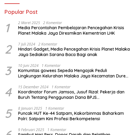
Popular Post
1
2 Maret 2025
2 Komentar
Media Percontohan Pembelajaran Pencegahan Krisis
Planet Malaka Jaya Diresmikan Kementrian LHK
2
7 Juli 2024
2 Komentar
Hindari Gadget, Media Pencegahan Krisis Planet Malaka
Jaya Sediakan Sarana Baca Bagi anak
3
10 Juni 2024
1 Komentar
Komunitas gowees Sepeda Mengajak Peduli
Lingkungan Kelurahan Malaka Jaya Kecamatan Duren
Sawit
4
15 Desember 2024
1 Komentar
Koordinator Forum Jamsos, Jusuf Rizal: Pekerja dan
Buruh Tentang Penggunaan Dana BPJS
Ketenagakerjaan Untuk Tapera
5
8 Januari 2025
1 Komentar
Puncak HUT Ke-44 Satpam, Kakorbinmas Baharkam
Polri: Satpam Kini Profesi Berkompetensi
6
9 Februari 2025
1 Komentar
Sambut Hari Pers, Donor Darah dan Pelatihan