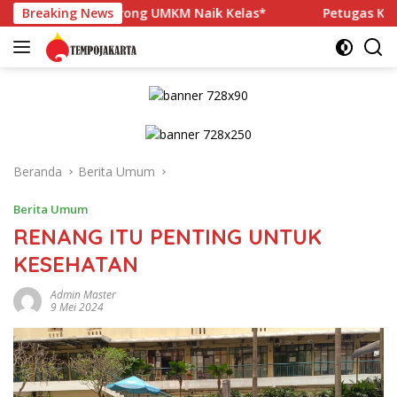
Langsung
 Dorong UMKM Naik Kelas*
Breaking News
Petugas Keamanan Unit Penge
ke
konten
Beranda
Berita Umum
Berita Umum
RENANG ITU PENTING UNTUK
KESEHATAN
Admin Master
9 Mei 2024