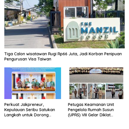
Tiga Calon wisatawan Rugi Rp66 Juta, Jadi Korban Penipuan
Pengurusan Visa Taiwan
Perkuat Jakpreneur,
Petugas Keamanan Unit
Kepulauan Seribu Satukan
Pengelola Rumah Susun
Langkah untuk Dorong
(UPRS) VIII Gelar Diklat
UMKM Naik Kelas*
Kualifikasi Gada Pratama
bersama PT.Total Garda