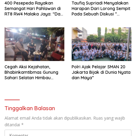
400 Pesepeda Rayakan
Taufiq Supriadi Menyalakan
Semangat Hari Pahlawan di
Harapan Dari Lorong Sempit
RT8 RW4 Malaka Jaya: “Dari
Pada Sebuah Diskusi ”
Lorong Sempit, Indonesia
Together we, Innovative The
Bersinar untuk Dunia”
City”.
Cegah Aksi Kejahatan,
Polri Ajak Pelajar SMAN 20
Bhabinkamtibmas Gunung
Jakarta Bijak di Dunia Nyata
Sahari Selatan Himbau
dan Maya”
Warga Aktifkan Pos Kamling
Tinggalkan Balasan
Alamat email Anda tidak akan dipublikasikan.
Ruas yang wajib
ditandai
*