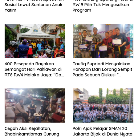
Sosial Lewat Santunan Anak
RW 9 Pilih Tak Mengusulkan
Yatim
Program
400 Pesepeda Rayakan
Taufiq Supriadi Menyalakan
Semangat Hari Pahlawan di
Harapan Dari Lorong Sempit
RT8 RW4 Malaka Jaya: “Dari
Pada Sebuah Diskusi ”
Lorong Sempit, Indonesia
Together we, Innovative The
Bersinar untuk Dunia”
City”.
Cegah Aksi Kejahatan,
Polri Ajak Pelajar SMAN 20
Bhabinkamtibmas Gunung
Jakarta Bijak di Dunia Nyata