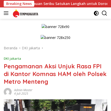
Langsung
pulauan Seribu Satukan Langkah untuk Dorong UMKM Naik Kela
Breaking News
ke
konten
Beranda
DKI jakarta
DKI jakarta
Pengamanan Aksi Unjuk Rasa FPI
di Kantor Komnas HAM oleh Polsek
Metro Menteng
Admin Master
4 Juli 2025