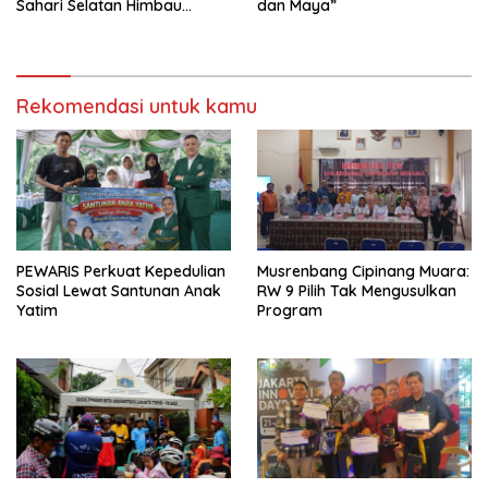
Sahari Selatan Himbau
dan Maya”
Warga Aktifkan Pos Kamling
Rekomendasi untuk kamu
PEWARIS Perkuat Kepedulian
Musrenbang Cipinang Muara:
Sosial Lewat Santunan Anak
RW 9 Pilih Tak Mengusulkan
Yatim
Program