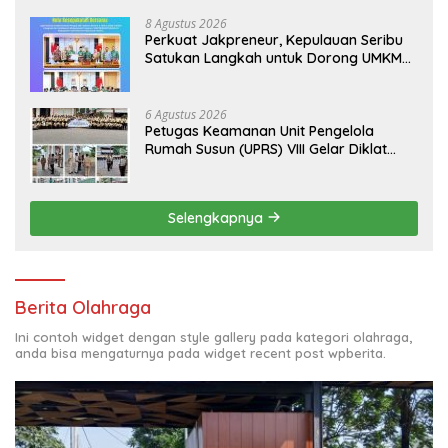
8 Agustus 2026
Perkuat Jakpreneur, Kepulauan Seribu
Satukan Langkah untuk Dorong UMKM
Naik Kelas*
6 Agustus 2026
Petugas Keamanan Unit Pengelola
Rumah Susun (UPRS) VIII Gelar Diklat
Kualifikasi Gada Pratama bersama
PT.Total Garda Solusi dan Direktorat
Bhabinkamtibmas Polda Metro Jaya*
Selengkapnya
Berita Olahraga
Ini contoh widget dengan style gallery pada kategori olahraga,
anda bisa mengaturnya pada widget recent post wpberita.