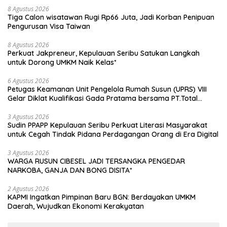
8 Agustus 2026
Tiga Calon wisatawan Rugi Rp66 Juta, Jadi Korban Penipuan
Pengurusan Visa Taiwan
8 Agustus 2026
Perkuat Jakpreneur, Kepulauan Seribu Satukan Langkah
untuk Dorong UMKM Naik Kelas*
6 Agustus 2026
Petugas Keamanan Unit Pengelola Rumah Susun (UPRS) VIII
Gelar Diklat Kualifikasi Gada Pratama bersama PT.Total
Garda Solusi dan Direktorat Bhabinkamtibmas Polda Metro
Jaya*
3 Agustus 2026
Sudin PPAPP Kepulauan Seribu Perkuat Literasi Masyarakat
untuk Cegah Tindak Pidana Perdagangan Orang di Era Digital
3 Agustus 2026
WARGA RUSUN CIBESEL JADI TERSANGKA PENGEDAR
NARKOBA, GANJA DAN BONG DISITA*
2 Agustus 2026
KAPMI Ingatkan Pimpinan Baru BGN: Berdayakan UMKM
Daerah, Wujudkan Ekonomi Kerakyatan