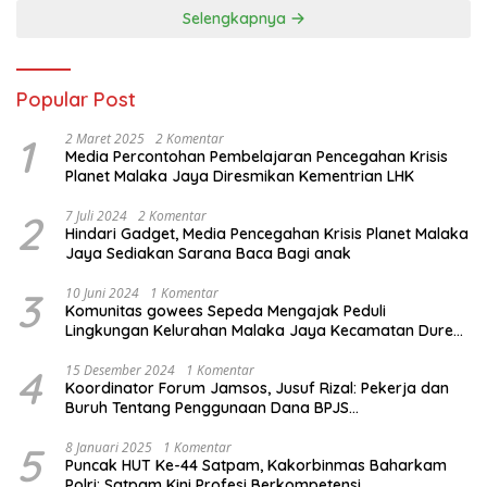
Solusi dan Direktorat
Selengkapnya
Bhabinkamtibmas Polda
Metro Jaya*
Popular Post
1
2 Maret 2025
2 Komentar
Media Percontohan Pembelajaran Pencegahan Krisis
Planet Malaka Jaya Diresmikan Kementrian LHK
2
7 Juli 2024
2 Komentar
Hindari Gadget, Media Pencegahan Krisis Planet Malaka
Jaya Sediakan Sarana Baca Bagi anak
3
10 Juni 2024
1 Komentar
Komunitas gowees Sepeda Mengajak Peduli
Lingkungan Kelurahan Malaka Jaya Kecamatan Duren
Sawit
4
15 Desember 2024
1 Komentar
Koordinator Forum Jamsos, Jusuf Rizal: Pekerja dan
Buruh Tentang Penggunaan Dana BPJS
Ketenagakerjaan Untuk Tapera
5
8 Januari 2025
1 Komentar
Puncak HUT Ke-44 Satpam, Kakorbinmas Baharkam
Polri: Satpam Kini Profesi Berkompetensi