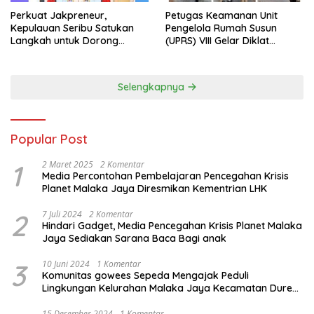
Perkuat Jakpreneur,
Petugas Keamanan Unit
Kepulauan Seribu Satukan
Pengelola Rumah Susun
Langkah untuk Dorong
(UPRS) VIII Gelar Diklat
UMKM Naik Kelas*
Kualifikasi Gada Pratama
bersama PT.Total Garda
Solusi dan Direktorat
Selengkapnya
Bhabinkamtibmas Polda
Metro Jaya*
Popular Post
1
2 Maret 2025
2 Komentar
Media Percontohan Pembelajaran Pencegahan Krisis
Planet Malaka Jaya Diresmikan Kementrian LHK
2
7 Juli 2024
2 Komentar
Hindari Gadget, Media Pencegahan Krisis Planet Malaka
Jaya Sediakan Sarana Baca Bagi anak
3
10 Juni 2024
1 Komentar
Komunitas gowees Sepeda Mengajak Peduli
Lingkungan Kelurahan Malaka Jaya Kecamatan Duren
Sawit
15 Desember 2024
1 Komentar