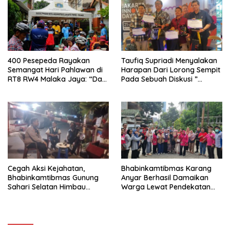
400 Pesepeda Rayakan
Taufiq Supriadi Menyalakan
Semangat Hari Pahlawan di
Harapan Dari Lorong Sempit
RT8 RW4 Malaka Jaya: “Dari
Pada Sebuah Diskusi ”
Lorong Sempit, Indonesia
Together we, Innovative The
Bersinar untuk Dunia”
City”.
Cegah Aksi Kejahatan,
Bhabinkamtibmas Karang
Bhabinkamtibmas Gunung
Anyar Berhasil Damaikan
Sahari Selatan Himbau
Warga Lewat Pendekatan
Warga Aktifkan Pos Kamling
Humanis”