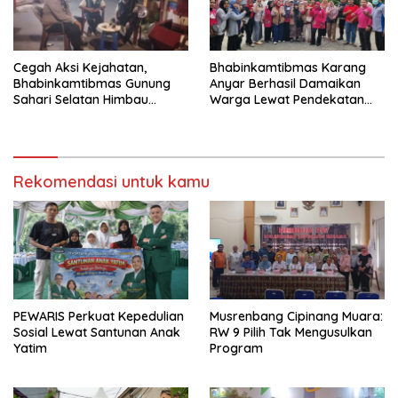
Cegah Aksi Kejahatan,
Bhabinkamtibmas Karang
Bhabinkamtibmas Gunung
Anyar Berhasil Damaikan
Sahari Selatan Himbau
Warga Lewat Pendekatan
Warga Aktifkan Pos Kamling
Humanis”
Rekomendasi untuk kamu
PEWARIS Perkuat Kepedulian
Musrenbang Cipinang Muara:
Sosial Lewat Santunan Anak
RW 9 Pilih Tak Mengusulkan
Yatim
Program