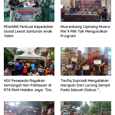
PEWARIS Perkuat Kepedulian
Musrenbang Cipinang Muara:
Sosial Lewat Santunan Anak
RW 9 Pilih Tak Mengusulkan
Yatim
Program
400 Pesepeda Rayakan
Taufiq Supriadi Menyalakan
Semangat Hari Pahlawan di
Harapan Dari Lorong Sempit
RT8 RW4 Malaka Jaya: “Dari
Pada Sebuah Diskusi ”
Lorong Sempit, Indonesia
Together we, Innovative The
Bersinar untuk Dunia”
City”.