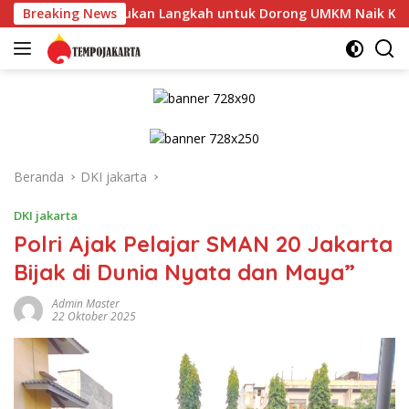
Langsung
 Satukan Langkah untuk Dorong UMKM Naik Kelas*
Breaking News
Petu
ke
konten
Beranda
DKI jakarta
DKI jakarta
Polri Ajak Pelajar SMAN 20 Jakarta
Bijak di Dunia Nyata dan Maya”
Admin Master
22 Oktober 2025