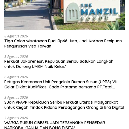
8 Agustus 2026
Tiga Calon wisatawan Rugi Rp66 Juta, Jadi Korban Penipuan
Pengurusan Visa Taiwan
8 Agustus 2026
Perkuat Jakpreneur, Kepulauan Seribu Satukan Langkah
untuk Dorong UMKM Naik Kelas*
6 Agustus 2026
Petugas Keamanan Unit Pengelola Rumah Susun (UPRS) VIII
Gelar Diklat Kualifikasi Gada Pratama bersama PT.Total
Garda Solusi dan Direktorat Bhabinkamtibmas Polda Metro
Jaya*
3 Agustus 2026
Sudin PPAPP Kepulauan Seribu Perkuat Literasi Masyarakat
untuk Cegah Tindak Pidana Perdagangan Orang di Era Digital
3 Agustus 2026
WARGA RUSUN CIBESEL JADI TERSANGKA PENGEDAR
NARKOBA, GANJA DAN BONG DISITA*