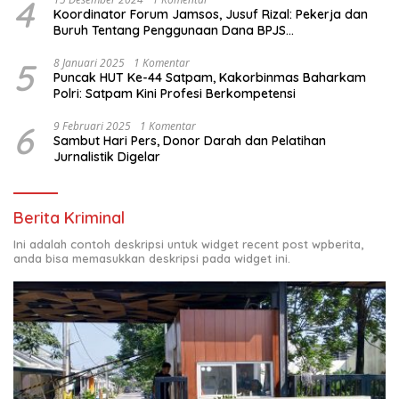
4
Koordinator Forum Jamsos, Jusuf Rizal: Pekerja dan
Buruh Tentang Penggunaan Dana BPJS
Ketenagakerjaan Untuk Tapera
5
8 Januari 2025
1 Komentar
Puncak HUT Ke-44 Satpam, Kakorbinmas Baharkam
Polri: Satpam Kini Profesi Berkompetensi
6
9 Februari 2025
1 Komentar
Sambut Hari Pers, Donor Darah dan Pelatihan
Jurnalistik Digelar
Berita Kriminal
Ini adalah contoh deskripsi untuk widget recent post wpberita,
anda bisa memasukkan deskripsi pada widget ini.