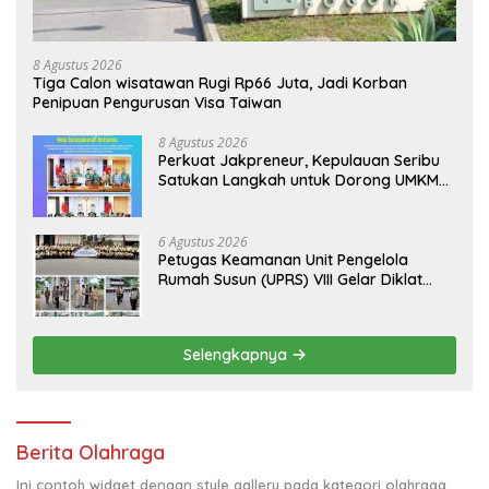
8 Agustus 2026
Tiga Calon wisatawan Rugi Rp66 Juta, Jadi Korban
Penipuan Pengurusan Visa Taiwan
8 Agustus 2026
Perkuat Jakpreneur, Kepulauan Seribu
Satukan Langkah untuk Dorong UMKM
Naik Kelas*
6 Agustus 2026
Petugas Keamanan Unit Pengelola
Rumah Susun (UPRS) VIII Gelar Diklat
Kualifikasi Gada Pratama bersama
PT.Total Garda Solusi dan Direktorat
Bhabinkamtibmas Polda Metro Jaya*
Selengkapnya
Berita Olahraga
Ini contoh widget dengan style gallery pada kategori olahraga,