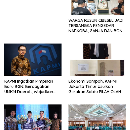
Tindak Pidana Perdagangan
Orang di Era Digital
WARGA RUSUN CIBESEL JADI
TERSANGKA PENGEDAR
NARKOBA, GANJA DAN BONG
DISITA*
KAPMI Ingatkan Pimpinan
Ekonomi Sampah, KAHMI
Baru BGN: Berdayakan
Jakarta Timur Usulkan
UMKM Daerah, Wujudkan
Gerakan Sabtu PILAH OLAH
Ekonomi Kerakyatan