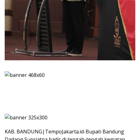
KAB. BANDUNG|TempoJakarta.id-Bupati Bandung
Dadang Supriatna hadir di tengah-tengah kegiatan