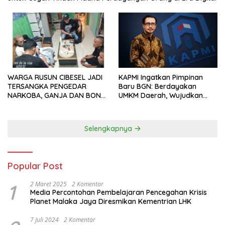
WARGA RUSUN CIBESEL JADI
KAPMI Ingatkan Pimpinan
TERSANGKA PENGEDAR
Baru BGN: Berdayakan
NARKOBA, GANJA DAN BONG
UMKM Daerah, Wujudkan
DISITA*
Ekonomi Kerakyatan
Selengkapnya
Popular Post
1
2 Maret 2025
2 Komentar
Media Percontohan Pembelajaran Pencegahan Krisis
Planet Malaka Jaya Diresmikan Kementrian LHK
7 Juli 2024
2 Komentar