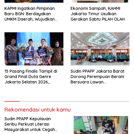
KAPMI Ingatkan Pimpinan
Ekonomi Sampah, KAHMI
Baru BGN: Berdayakan
Jakarta Timur Usulkan
UMKM Daerah, Wujudkan
Gerakan Sabtu PILAH OLAH
Ekonomi Kerakyatan
15 Pasang Finalis Tampil di
Sudin PPAPP Jakarta Barat
Grand Final Duta Genre
Dorong Perempuan Berani
Jakarta Selatan 2026,
Bersuara Lawan
Siapkan Remaja Jadi
Diskriminasi*
Penggerak Perencanaan
Masa Depan
Rekomendasi untuk kamu
Sudin PPAPP Kepulauan
Seribu Perkuat Literasi
Masyarakat untuk Cegah