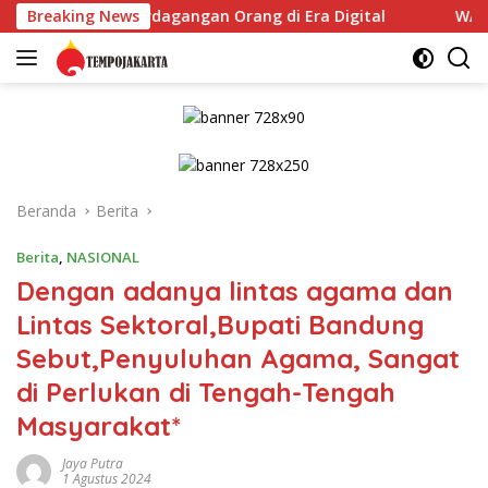
Langsung
Perdagangan Orang di Era Digital
Breaking News
WARGA RUSUN CIBESE
ke
konten
Beranda
Berita
Berita
,
NASIONAL
Dengan adanya lintas agama dan
Lintas Sektoral,Bupati Bandung
Sebut,Penyuluhan Agama, Sangat
di Perlukan di Tengah-Tengah
Masyarakat*
Jaya Putra
1 Agustus 2024