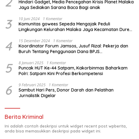
2
Hindari Gadget, Media Pencegahan Krisis Planet Malaka
Jaya Sediakan Sarana Baca Bagi anak
3
10 Juni 2024
1 Komentar
Komunitas gowees Sepeda Mengajak Peduli
Lingkungan Kelurahan Malaka Jaya Kecamatan Duren
Sawit
4
15 Desember 2024
1 Komentar
Koordinator Forum Jamsos, Jusuf Rizal: Pekerja dan
Buruh Tentang Penggunaan Dana BPJS
Ketenagakerjaan Untuk Tapera
5
8 Januari 2025
1 Komentar
Puncak HUT Ke-44 Satpam, Kakorbinmas Baharkam
Polri: Satpam Kini Profesi Berkompetensi
6
9 Februari 2025
1 Komentar
Sambut Hari Pers, Donor Darah dan Pelatihan
Jurnalistik Digelar
Berita Kriminal
Ini adalah contoh deskripsi untuk widget recent post wpberita,
anda bisa memasukkan deskripsi pada widget ini.