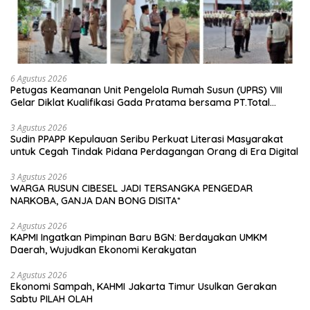
6 Agustus 2026
Petugas Keamanan Unit Pengelola Rumah Susun (UPRS) VIII
Gelar Diklat Kualifikasi Gada Pratama bersama PT.Total
Garda Solusi dan Direktorat Bhabinkamtibmas Polda Metro
Jaya*
3 Agustus 2026
Sudin PPAPP Kepulauan Seribu Perkuat Literasi Masyarakat
untuk Cegah Tindak Pidana Perdagangan Orang di Era Digital
3 Agustus 2026
WARGA RUSUN CIBESEL JADI TERSANGKA PENGEDAR
NARKOBA, GANJA DAN BONG DISITA*
2 Agustus 2026
KAPMI Ingatkan Pimpinan Baru BGN: Berdayakan UMKM
Daerah, Wujudkan Ekonomi Kerakyatan
2 Agustus 2026
Ekonomi Sampah, KAHMI Jakarta Timur Usulkan Gerakan
Sabtu PILAH OLAH