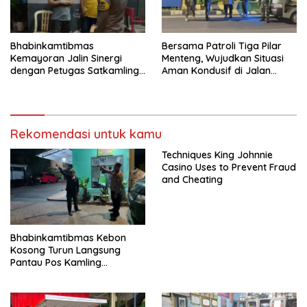
Bhabinkamtibmas
Bersama Patroli Tiga Pilar
Kemayoran Jalin Sinergi
Menteng, Wujudkan Situasi
dengan Petugas Satkamling
Aman Kondusif di Jalan
untuk Cegah Kejahatan
Teuku Umar
Rekomendasi untuk kamu
Techniques King Johnnie
Casino Uses to Prevent Fraud
and Cheating
Bhabinkamtibmas Kebon
Kosong Turun Langsung
Pantau Pos Kamling
Antisipasi Tawuran dan
Curanmor