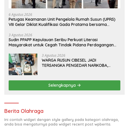
6 Agustus 2026
Petugas Keamanan Unit Pengelola Rumah Susun (UPRS)
VIII Gelar Diklat Kualifikasi Gada Pratama bersama
PT.Total Garda Solusi dan Direktorat Bhabinkamtibmas
Polda Metro Jaya*
3 Agustus 2026
Sudin PPAPP Kepulauan Seribu Perkuat Literasi
Masyarakat untuk Cegah Tindak Pidana Perdagangan
Orang di Era Digital
3 Agustus 2026
WARGA RUSUN CIBESEL JADI
TERSANGKA PENGEDAR NARKOBA,
GANJA DAN BONG DISITA*
Selengkapnya
Berita Olahraga
Ini contoh widget dengan style gallery pada kategori olahraga,
anda bisa mengaturnya pada widget recent post wpberita.