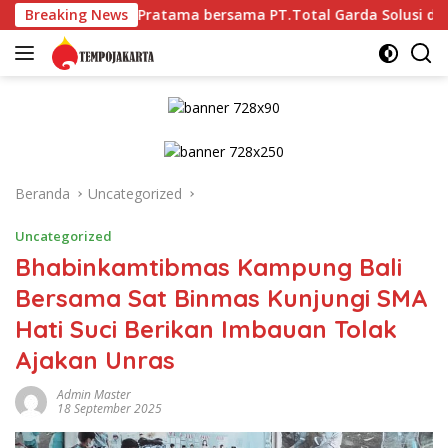
Langsung
 Gada Pratama bersama PT.Total Garda Solusi dan Direktorat B
Breaking News
ke
konten
Beranda
Uncategorized
Uncategorized
Bhabinkamtibmas Kampung Bali
Bersama Sat Binmas Kunjungi SMA
Hati Suci Berikan Imbauan Tolak
Ajakan Unras
Admin Master
18 September 2025