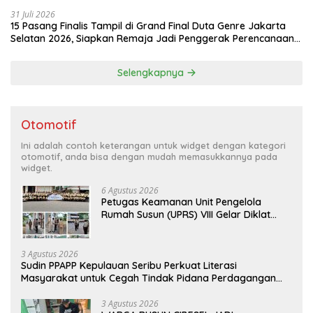
31 Juli 2026
15 Pasang Finalis Tampil di Grand Final Duta Genre Jakarta
Selatan 2026, Siapkan Remaja Jadi Penggerak Perencanaan
Masa Depan
Selengkapnya
Otomotif
Ini adalah contoh keterangan untuk widget dengan kategori
otomotif, anda bisa dengan mudah memasukkannya pada
widget.
6 Agustus 2026
Petugas Keamanan Unit Pengelola
Rumah Susun (UPRS) VIII Gelar Diklat
Kualifikasi Gada Pratama bersama
PT.Total Garda Solusi dan Direktorat
Bhabinkamtibmas Polda Metro Jaya*
3 Agustus 2026
Sudin PPAPP Kepulauan Seribu Perkuat Literasi
Masyarakat untuk Cegah Tindak Pidana Perdagangan
Orang di Era Digital
3 Agustus 2026