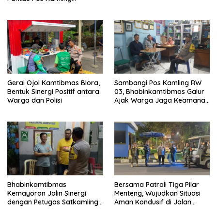
Antisipasi Tawuran dan
Curanmor
Gerai Ojol Kamtibmas Blora,
Sambangi Pos Kamling RW
Bentuk Sinergi Positif antara
03, Bhabinkamtibmas Galur
Warga dan Polisi
Ajak Warga Jaga Keamanan
Lingkungan
Bhabinkamtibmas
Bersama Patroli Tiga Pilar
Kemayoran Jalin Sinergi
Menteng, Wujudkan Situasi
dengan Petugas Satkamling
Aman Kondusif di Jalan
untuk Cegah Kejahatan
Teuku Umar