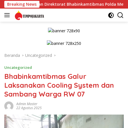
Langsung
si dan Direktorat Bhabinkamtibmas Polda Metro Jaya*
Breaking News
ke
konten
Beranda
Uncategorized
Uncategorized
Bhabinkamtibmas Galur
Laksanakan Cooling System dan
Sambang Warga RW 07
Admin Master
22 Agustus 2025