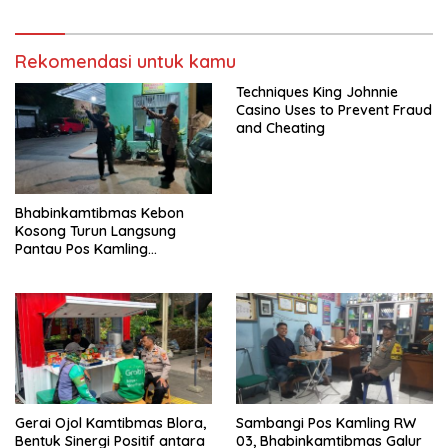
Rekomendasi untuk kamu
Techniques King Johnnie
Casino Uses to Prevent Fraud
and Cheating
Bhabinkamtibmas Kebon
Kosong Turun Langsung
Pantau Pos Kamling
Antisipasi Tawuran dan
Curanmor
Gerai Ojol Kamtibmas Blora,
Sambangi Pos Kamling RW
Bentuk Sinergi Positif antara
03, Bhabinkamtibmas Galur