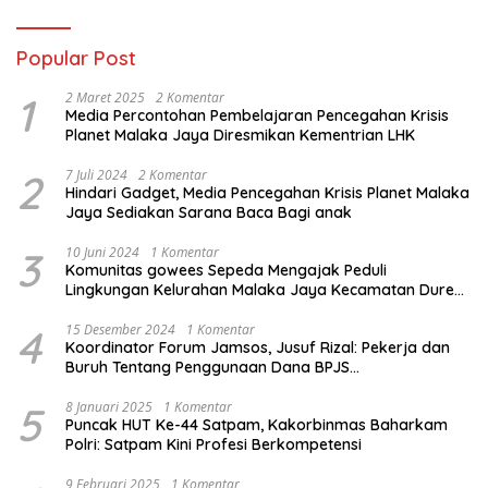
Popular Post
1
2 Maret 2025
2 Komentar
Media Percontohan Pembelajaran Pencegahan Krisis
Planet Malaka Jaya Diresmikan Kementrian LHK
2
7 Juli 2024
2 Komentar
Hindari Gadget, Media Pencegahan Krisis Planet Malaka
Jaya Sediakan Sarana Baca Bagi anak
3
10 Juni 2024
1 Komentar
Komunitas gowees Sepeda Mengajak Peduli
Lingkungan Kelurahan Malaka Jaya Kecamatan Duren
Sawit
4
15 Desember 2024
1 Komentar
Koordinator Forum Jamsos, Jusuf Rizal: Pekerja dan
Buruh Tentang Penggunaan Dana BPJS
Ketenagakerjaan Untuk Tapera
5
8 Januari 2025
1 Komentar
Puncak HUT Ke-44 Satpam, Kakorbinmas Baharkam
Polri: Satpam Kini Profesi Berkompetensi
9 Februari 2025
1 Komentar