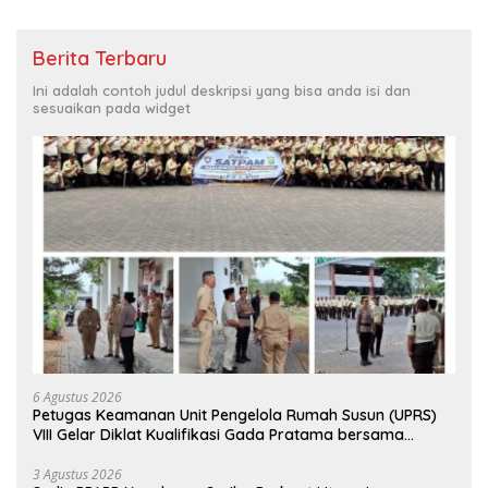
Berita Terbaru
Ini adalah contoh judul deskripsi yang bisa anda isi dan
sesuaikan pada widget
6 Agustus 2026
Petugas Keamanan Unit Pengelola Rumah Susun (UPRS)
VIII Gelar Diklat Kualifikasi Gada Pratama bersama
PT.Total Garda Solusi dan Direktorat Bhabinkamtibmas
Polda Metro Jaya*
3 Agustus 2026