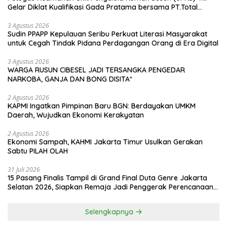
Gelar Diklat Kualifikasi Gada Pratama bersama PT.Total
Garda Solusi dan Direktorat Bhabinkamtibmas Polda Metro
Jaya*
3 Agustus 2026
Sudin PPAPP Kepulauan Seribu Perkuat Literasi Masyarakat
untuk Cegah Tindak Pidana Perdagangan Orang di Era Digital
3 Agustus 2026
WARGA RUSUN CIBESEL JADI TERSANGKA PENGEDAR
NARKOBA, GANJA DAN BONG DISITA*
2 Agustus 2026
KAPMI Ingatkan Pimpinan Baru BGN: Berdayakan UMKM
Daerah, Wujudkan Ekonomi Kerakyatan
2 Agustus 2026
Ekonomi Sampah, KAHMI Jakarta Timur Usulkan Gerakan
Sabtu PILAH OLAH
31 Juli 2026
15 Pasang Finalis Tampil di Grand Final Duta Genre Jakarta
Selatan 2026, Siapkan Remaja Jadi Penggerak Perencanaan
Masa Depan
Selengkapnya