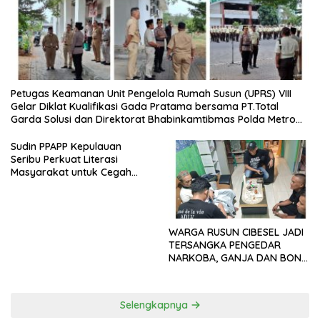
Petugas Keamanan Unit Pengelola Rumah Susun (UPRS) VIII
Gelar Diklat Kualifikasi Gada Pratama bersama PT.Total
Garda Solusi dan Direktorat Bhabinkamtibmas Polda Metro
Jaya*
Sudin PPAPP Kepulauan
Seribu Perkuat Literasi
Masyarakat untuk Cegah
Tindak Pidana Perdagangan
Orang di Era Digital
WARGA RUSUN CIBESEL JADI
TERSANGKA PENGEDAR
NARKOBA, GANJA DAN BONG
DISITA*
Selengkapnya