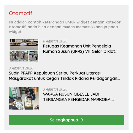
Otomotif
Ini adalah contoh keterangan untuk widget dengan kategori
otomotif, anda bisa dengan mudah memasukkannya pada
widget.
6 Agustus 2026
Petugas Keamanan Unit Pengelola
Rumah Susun (UPRS) VIII Gelar Diklat
Kualifikasi Gada Pratama bersama
PT.Total Garda Solusi dan Direktorat
Bhabinkamtibmas Polda Metro Jaya*
3 Agustus 2026
Sudin PPAPP Kepulauan Seribu Perkuat Literasi
Masyarakat untuk Cegah Tindak Pidana Perdagangan
Orang di Era Digital
3 Agustus 2026
WARGA RUSUN CIBESEL JADI
TERSANGKA PENGEDAR NARKOBA,
GANJA DAN BONG DISITA*
Selengkapnya