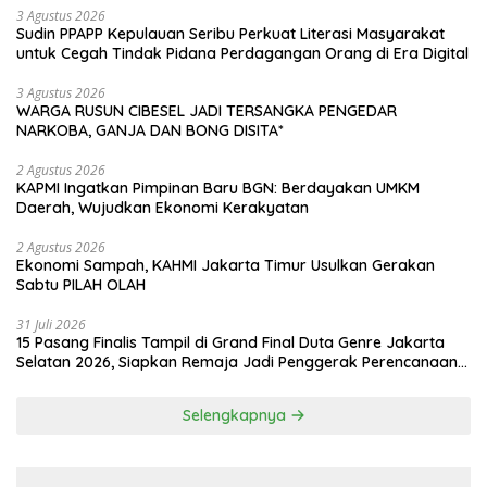
Jaya*
3 Agustus 2026
Sudin PPAPP Kepulauan Seribu Perkuat Literasi Masyarakat
untuk Cegah Tindak Pidana Perdagangan Orang di Era Digital
3 Agustus 2026
WARGA RUSUN CIBESEL JADI TERSANGKA PENGEDAR
NARKOBA, GANJA DAN BONG DISITA*
2 Agustus 2026
KAPMI Ingatkan Pimpinan Baru BGN: Berdayakan UMKM
Daerah, Wujudkan Ekonomi Kerakyatan
2 Agustus 2026
Ekonomi Sampah, KAHMI Jakarta Timur Usulkan Gerakan
Sabtu PILAH OLAH
31 Juli 2026
15 Pasang Finalis Tampil di Grand Final Duta Genre Jakarta
Selatan 2026, Siapkan Remaja Jadi Penggerak Perencanaan
Masa Depan
Selengkapnya