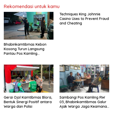
Rekomendasi untuk kamu
Techniques King Johnnie
Casino Uses to Prevent Fraud
and Cheating
Bhabinkamtibmas Kebon
Kosong Turun Langsung
Pantau Pos Kamling
Antisipasi Tawuran dan
Curanmor
Gerai Ojol Kamtibmas Blora,
Sambangi Pos Kamling RW
Bentuk Sinergi Positif antara
03, Bhabinkamtibmas Galur
Warga dan Polisi
Ajak Warga Jaga Keamanan
Lingkungan