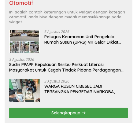
Otomotif
Ini adalah contoh keterangan untuk widget dengan kategori
otomotif, anda bisa dengan mudah memasukkannya pada
widget.
6 Agustus 2026
Petugas Keamanan Unit Pengelola
Rumah Susun (UPRS) VIII Gelar Diklat
Kualifikasi Gada Pratama bersama
PT.Total Garda Solusi dan Direktorat
Bhabinkamtibmas Polda Metro Jaya*
3 Agustus 2026
Sudin PPAPP Kepulauan Seribu Perkuat Literasi
Masyarakat untuk Cegah Tindak Pidana Perdagangan
Orang di Era Digital
3 Agustus 2026
WARGA RUSUN CIBESEL JADI
TERSANGKA PENGEDAR NARKOBA,
GANJA DAN BONG DISITA*
Selengkapnya