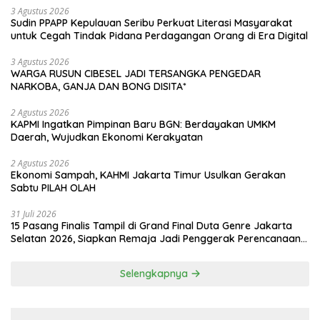
Jaya*
3 Agustus 2026
Sudin PPAPP Kepulauan Seribu Perkuat Literasi Masyarakat
untuk Cegah Tindak Pidana Perdagangan Orang di Era Digital
3 Agustus 2026
WARGA RUSUN CIBESEL JADI TERSANGKA PENGEDAR
NARKOBA, GANJA DAN BONG DISITA*
2 Agustus 2026
KAPMI Ingatkan Pimpinan Baru BGN: Berdayakan UMKM
Daerah, Wujudkan Ekonomi Kerakyatan
2 Agustus 2026
Ekonomi Sampah, KAHMI Jakarta Timur Usulkan Gerakan
Sabtu PILAH OLAH
31 Juli 2026
15 Pasang Finalis Tampil di Grand Final Duta Genre Jakarta
Selatan 2026, Siapkan Remaja Jadi Penggerak Perencanaan
Masa Depan
Selengkapnya