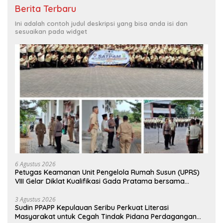
Berita Terbaru
Ini adalah contoh judul deskripsi yang bisa anda isi dan
sesuaikan pada widget
6 Agustus 2026
Petugas Keamanan Unit Pengelola Rumah Susun (UPRS)
VIII Gelar Diklat Kualifikasi Gada Pratama bersama
PT.Total Garda Solusi dan Direktorat Bhabinkamtibmas
Polda Metro Jaya*
3 Agustus 2026
Sudin PPAPP Kepulauan Seribu Perkuat Literasi
Masyarakat untuk Cegah Tindak Pidana Perdagangan