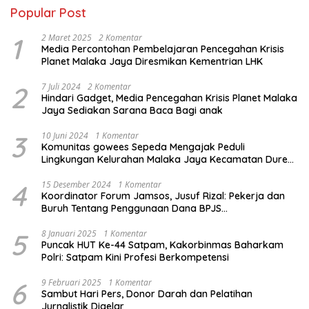
Popular Post
1
2 Maret 2025
2 Komentar
Media Percontohan Pembelajaran Pencegahan Krisis
Planet Malaka Jaya Diresmikan Kementrian LHK
2
7 Juli 2024
2 Komentar
Hindari Gadget, Media Pencegahan Krisis Planet Malaka
Jaya Sediakan Sarana Baca Bagi anak
3
10 Juni 2024
1 Komentar
Komunitas gowees Sepeda Mengajak Peduli
Lingkungan Kelurahan Malaka Jaya Kecamatan Duren
Sawit
4
15 Desember 2024
1 Komentar
Koordinator Forum Jamsos, Jusuf Rizal: Pekerja dan
Buruh Tentang Penggunaan Dana BPJS
Ketenagakerjaan Untuk Tapera
5
8 Januari 2025
1 Komentar
Puncak HUT Ke-44 Satpam, Kakorbinmas Baharkam
Polri: Satpam Kini Profesi Berkompetensi
6
9 Februari 2025
1 Komentar
Sambut Hari Pers, Donor Darah dan Pelatihan
Jurnalistik Digelar