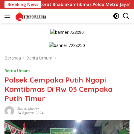
Langsung
irektorat Bhabinkamtibmas Polda Metro Jaya*
Breaking News
Sudin PP
ke
konten
Beranda
Berita Umum
Berita Umum
Polsek Cempaka Putih Ngopi
Kamtibmas Di Rw 03 Cempaka
Putih Timur
Admin Master
14 Agustus 2024