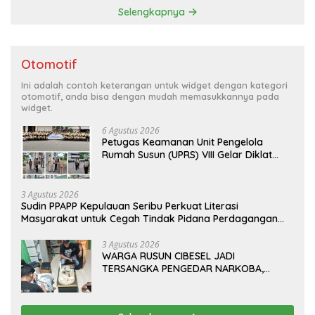
Selengkapnya
Otomotif
Ini adalah contoh keterangan untuk widget dengan kategori
otomotif, anda bisa dengan mudah memasukkannya pada
widget.
6 Agustus 2026
Petugas Keamanan Unit Pengelola
Rumah Susun (UPRS) VIII Gelar Diklat
Kualifikasi Gada Pratama bersama
PT.Total Garda Solusi dan Direktorat
Bhabinkamtibmas Polda Metro Jaya*
3 Agustus 2026
Sudin PPAPP Kepulauan Seribu Perkuat Literasi
Masyarakat untuk Cegah Tindak Pidana Perdagangan
Orang di Era Digital
3 Agustus 2026
WARGA RUSUN CIBESEL JADI
TERSANGKA PENGEDAR NARKOBA,
GANJA DAN BONG DISITA*