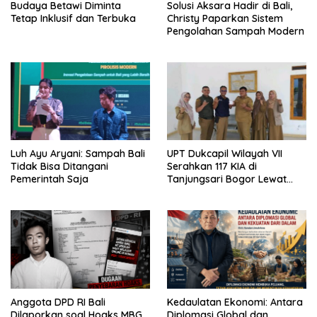
Budaya Betawi Diminta
Solusi Aksara Hadir di Bali,
Tetap Inklusif dan Terbuka
Christy Paparkan Sistem
Pengolahan Sampah Modern
Luh Ayu Aryani: Sampah Bali
UPT Dukcapil Wilayah VII
Tidak Bisa Ditangani
Serahkan 117 KIA di
Pemerintah Saja
Tanjungsari Bogor Lewat
Program Jemput Bola
Anggota DPD RI Bali
Kedaulatan Ekonomi: Antara
Dilaporkan soal Hoaks MBG,
Diplomasi Global dan