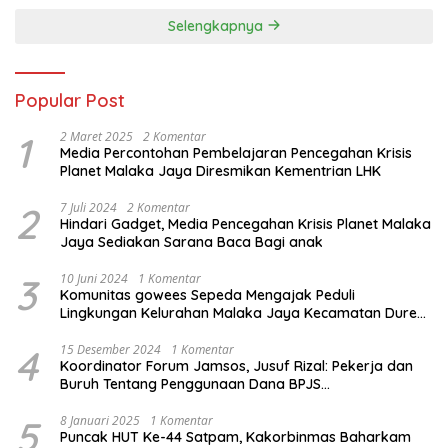
Selengkapnya
Popular Post
1
2 Maret 2025
2 Komentar
Media Percontohan Pembelajaran Pencegahan Krisis
Planet Malaka Jaya Diresmikan Kementrian LHK
2
7 Juli 2024
2 Komentar
Hindari Gadget, Media Pencegahan Krisis Planet Malaka
Jaya Sediakan Sarana Baca Bagi anak
3
10 Juni 2024
1 Komentar
Komunitas gowees Sepeda Mengajak Peduli
Lingkungan Kelurahan Malaka Jaya Kecamatan Duren
Sawit
4
15 Desember 2024
1 Komentar
Koordinator Forum Jamsos, Jusuf Rizal: Pekerja dan
Buruh Tentang Penggunaan Dana BPJS
Ketenagakerjaan Untuk Tapera
5
8 Januari 2025
1 Komentar
Puncak HUT Ke-44 Satpam, Kakorbinmas Baharkam