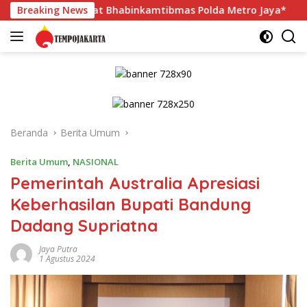
Langsung
rat Bhabinkamtibmas Polda Metro Jaya*
Breaking News
Sudin PPAPP Kep
ke
konten
Beranda
Berita Umum
Berita Umum
,
NASIONAL
Pemerintah Australia Apresiasi
Keberhasilan Bupati Bandung
Dadang Supriatna
Jaya Putra
1 Agustus 2024