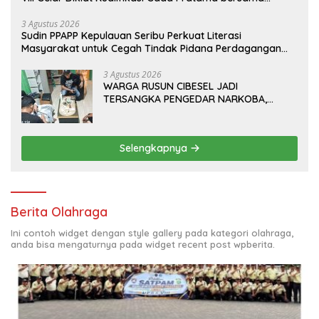
PT.Total Garda Solusi dan Direktorat Bhabinkamtibmas
Polda Metro Jaya*
3 Agustus 2026
Sudin PPAPP Kepulauan Seribu Perkuat Literasi
Masyarakat untuk Cegah Tindak Pidana Perdagangan
Orang di Era Digital
3 Agustus 2026
WARGA RUSUN CIBESEL JADI
TERSANGKA PENGEDAR NARKOBA,
GANJA DAN BONG DISITA*
Selengkapnya
Berita Olahraga
Ini contoh widget dengan style gallery pada kategori olahraga,
anda bisa mengaturnya pada widget recent post wpberita.