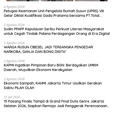
6 Agustus 2026
Petugas Keamanan Unit Pengelola Rumah Susun (UPRS) VIII
Gelar Diklat Kualifikasi Gada Pratama bersama PT.Total
Garda Solusi dan Direktorat Bhabinkamtibmas Polda Metro
Jaya*
3 Agustus 2026
Sudin PPAPP Kepulauan Seribu Perkuat Literasi Masyarakat
untuk Cegah Tindak Pidana Perdagangan Orang di Era Digital
3 Agustus 2026
WARGA RUSUN CIBESEL JADI TERSANGKA PENGEDAR
NARKOBA, GANJA DAN BONG DISITA*
2 Agustus 2026
KAPMI Ingatkan Pimpinan Baru BGN: Berdayakan UMKM
Daerah, Wujudkan Ekonomi Kerakyatan
2 Agustus 2026
Ekonomi Sampah, KAHMI Jakarta Timur Usulkan Gerakan
Sabtu PILAH OLAH
31 Juli 2026
15 Pasang Finalis Tampil di Grand Final Duta Genre Jakarta
Selatan 2026, Siapkan Remaja Jadi Penggerak Perencanaan
Masa Depan