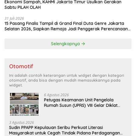
Ekonomi Sampah, KAHMI Jakarta Timur Usulkan Gerakan
Sabtu PILAH OLAH
31 Juli 2026
15 Pasang Finalis Tampil di Grand Final Duta Genre Jakarta
Selatan 2026, Siapkan Remaja Jadi Penggerak Perencanaan
Masa Depan
Selengkapnya
Otomotif
Ini adalah contoh keterangan untuk widget dengan kategori
otomotif, anda bisa dengan mudah memasukkannya pada
widget.
6 Agustus 2026
Petugas Keamanan Unit Pengelola
Rumah Susun (UPRS) VIII Gelar Diklat
Kualifikasi Gada Pratama bersama
PT.Total Garda Solusi dan Direktorat
Bhabinkamtibmas Polda Metro Jaya*
3 Agustus 2026
Sudin PPAPP Kepulauan Seribu Perkuat Literasi
Masyarakat untuk Cegah Tindak Pidana Perdagangan