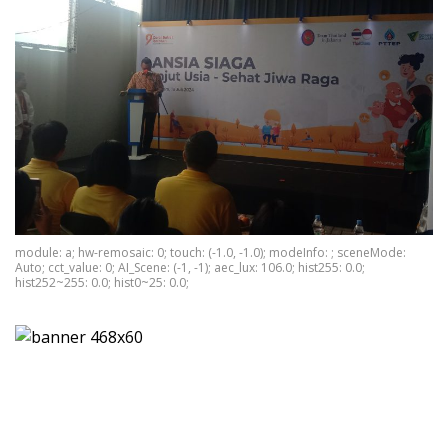
module: a; hw-remosaic: 0; touch: (-1.0, -1.0); modeInfo: ; sceneMode:
Auto; cct_value: 0; AI_Scene: (-1, -1); aec_lux: 106.0; hist255: 0.0;
hist252~255: 0.0; hist0~25: 0.0;