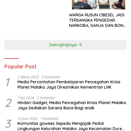
Orang di Era Digital
WARGA RUSUN CIBESEL JADI
TERSANGKA PENGEDAR
NARKOBA, GANJA DAN BONG
DISITA*
Selengkapnya
Popular Post
1
2 Maret 2025
2 Komentar
Media Percontohan Pembelajaran Pencegahan Krisis
Planet Malaka Jaya Diresmikan Kementrian LHK
2
7 Juli 2024
2 Komentar
Hindari Gadget, Media Pencegahan Krisis Planet Malaka
Jaya Sediakan Sarana Baca Bagi anak
3
10 Juni 2024
1 Komentar
Komunitas gowees Sepeda Mengajak Peduli
Lingkungan Kelurahan Malaka Jaya Kecamatan Duren