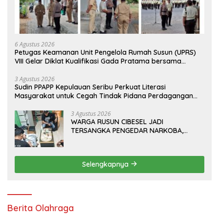
6 Agustus 2026
Petugas Keamanan Unit Pengelola Rumah Susun (UPRS)
VIII Gelar Diklat Kualifikasi Gada Pratama bersama
PT.Total Garda Solusi dan Direktorat Bhabinkamtibmas
Polda Metro Jaya*
3 Agustus 2026
Sudin PPAPP Kepulauan Seribu Perkuat Literasi
Masyarakat untuk Cegah Tindak Pidana Perdagangan
Orang di Era Digital
3 Agustus 2026
WARGA RUSUN CIBESEL JADI
TERSANGKA PENGEDAR NARKOBA,
GANJA DAN BONG DISITA*
Selengkapnya
Berita Olahraga