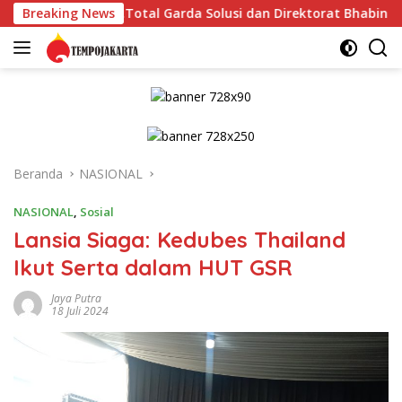
Langsung
PT.Total Garda Solusi dan Direktorat Bhabinkamtibmas Polda M
Breaking News
ke
konten
Beranda
NASIONAL
NASIONAL
,
Sosial
Lansia Siaga: Kedubes Thailand
Ikut Serta dalam HUT GSR
Jaya Putra
18 Juli 2024