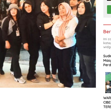
Ber
Ini 
kate
widg
Sudi
Masy
Perd
WAR
CIBE
TER