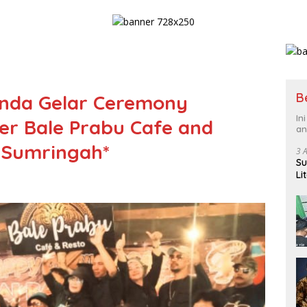
B
nda Gelar Ceremony
In
ner Bale Prabu Cafe and
an
 Sumringah*
3 
Su
Li
Pi