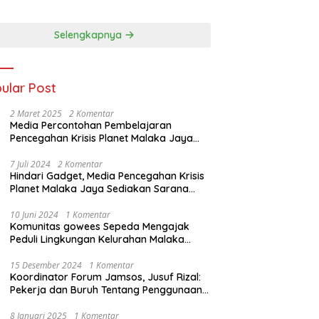
GEDAR NARKOBA,
Daerah, Wujudkan
JA DAN BONG
Ekonomi Kerakyatan
TA*
Selengkapnya
ular Post
2 Maret 2025
2 Komentar
Media Percontohan Pembelajaran
Pencegahan Krisis Planet Malaka Jaya
Diresmikan Kementrian LHK
7 Juli 2024
2 Komentar
Hindari Gadget, Media Pencegahan Krisis
Planet Malaka Jaya Sediakan Sarana
Baca Bagi anak
10 Juni 2024
1 Komentar
Komunitas gowees Sepeda Mengajak
Peduli Lingkungan Kelurahan Malaka
Jaya Kecamatan Duren Sawit
15 Desember 2024
1 Komentar
Koordinator Forum Jamsos, Jusuf Rizal:
Pekerja dan Buruh Tentang Penggunaan
Dana BPJS Ketenagakerjaan Untuk
Tapera
8 Januari 2025
1 Komentar