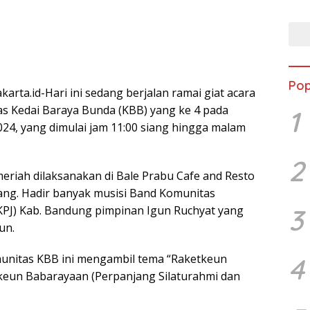
PEN
GAN
DISI
Pop
rta.id-Hari ini sedang berjalan ramai giat acara
s Kedai Baraya Bunda (KBB) yang ke 4 pada
1
24, yang dimulai jam 11:00 siang hingga malam
2
eriah dilaksanakan di Bale Prabu Cafe and Resto
ng. Hadir banyak musisi Band Komunitas
3
PJ) Kab. Bandung pimpinan Igun Ruchyat yang
un.
unitas KBB ini mengambil tema “Raketkeun
4
keun Babarayaan (Perpanjang Silaturahmi dan