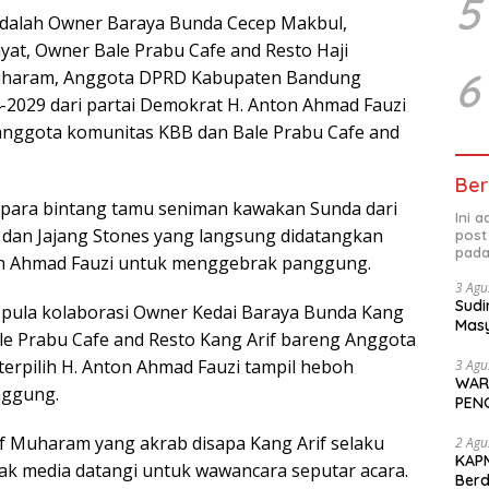
5
adalah Owner Baraya Bunda Cecep Makbul,
yat, Owner Bale Prabu Cafe and Resto Haji
6
haram, Anggota DPRD Kabupaten Bandung
4-2029 dari partai Demokrat H. Anton Ahmad Fauzi
anggota komunitas KBB dan Bale Prabu Cafe and
Ber
r para bintang tamu seniman kawakan Sunda dari
Ini 
dan Jajang Stones yang langsung didatangkan
post
pada
on Ahmad Fauzi untuk menggebrak panggung.
3 Agu
Sudi
 pula kolaborasi Owner Kedai Baraya Bunda Kang
Masy
e Prabu Cafe and Resto Kang Arif bareng Anggota
Perd
rpilih H. Anton Ahmad Fauzi tampil heboh
3 Agu
WAR
ggung.
PEN
 Muharam yang akrab disapa Kang Arif selaku
2 Agu
KAPM
wak media datangi untuk wawancara seputar acara.
Ber