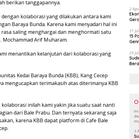
ah berikan tanggapannya.
Ker
2 Agu
Ekon
 dengan kolaborasi yang dilakukan antara kami
Gera
ngan Baraya Bunda. Karena kami menyadari hal ini
31 Ju
asa saling menghargai dan menghormati satu
15 P
 H. Mochammad Arif Muharam.
Genr
Jad
29 Ju
mi menantikan kelanjutan dari kolaborasi yang
Sudi
Bera
omunitas Kedai Baraya Bunda (KBB), Kang Cecep
a mengucapkan terimakasih atas diterimanya KBB
O
kolaborasi inilah kami yakin jika suatu saat nanti
In
agian dari Bale Prabu. Dan ternyata sekarang saja
de
sakan, karena KBB dapat platform di Cafe Bale
mu
cep.
3 
Su