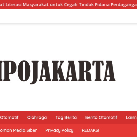
 untuk Cegah Tindak Pidana Perdagangan Orang di Era Digital
Otomotif
Olahraga
Tag Berita
Berita Otomotif
Lain
oman Media Siber
Privacy Policy
REDAKSI