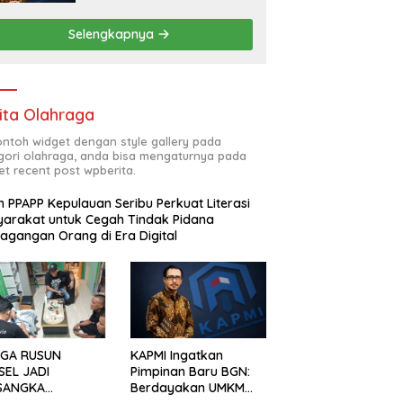
Ekonomi Kerakyatan
Selengkapnya
ita Olahraga
contoh widget dengan style gallery pada
gori olahraga, anda bisa mengaturnya pada
et recent post wpberita.
n PPAPP Kepulauan Seribu Perkuat Literasi
arakat untuk Cegah Tindak Pidana
agangan Orang di Era Digital
GA RUSUN
KAPMI Ingatkan
SEL JADI
Pimpinan Baru BGN:
SANGKA
Berdayakan UMKM