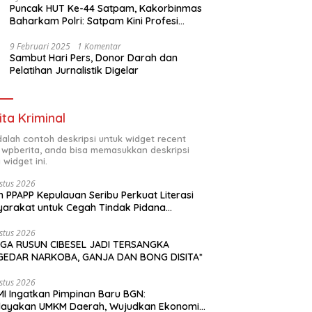
Puncak HUT Ke-44 Satpam, Kakorbinmas
Baharkam Polri: Satpam Kini Profesi
Berkompetensi
9 Februari 2025
1 Komentar
Sambut Hari Pers, Donor Darah dan
Pelatihan Jurnalistik Digelar
ita Kriminal
adalah contoh deskripsi untuk widget recent
 wpberita, anda bisa memasukkan deskripsi
 widget ini.
stus 2026
n PPAPP Kepulauan Seribu Perkuat Literasi
arakat untuk Cegah Tindak Pidana
agangan Orang di Era Digital
stus 2026
GA RUSUN CIBESEL JADI TERSANGKA
GEDAR NARKOBA, GANJA DAN BONG DISITA*
stus 2026
I Ingatkan Pimpinan Baru BGN:
dayakan UMKM Daerah, Wujudkan Ekonomi