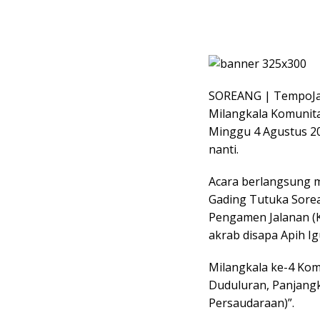
SOREANG | TempoJaka
Milangkala Komunita
Minggu 4 Agustus 20
nanti.
Acara berlangsung m
Gading Tutuka Sorea
Pengamen Jalanan (K
akrab disapa Apih Ig
Milangkala ke-4 Kom
Duduluran, Panjang
Persaudaraan)”.