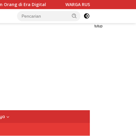
WARGA RUSUN CIBESEL JADI TERSANGKA PENGEDAR NARK
tutup
nya