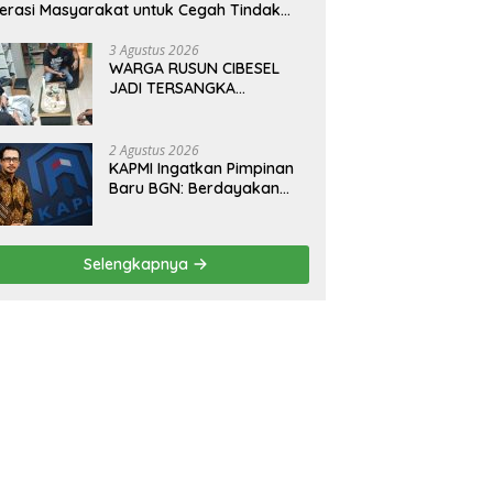
terasi Masyarakat untuk Cegah Tindak
dana Perdagangan Orang di Era Digital
3 Agustus 2026
WARGA RUSUN CIBESEL
JADI TERSANGKA
PENGEDAR NARKOBA,
GANJA DAN BONG DISITA*
2 Agustus 2026
KAPMI Ingatkan Pimpinan
Baru BGN: Berdayakan
UMKM Daerah, Wujudkan
Ekonomi Kerakyatan
Selengkapnya