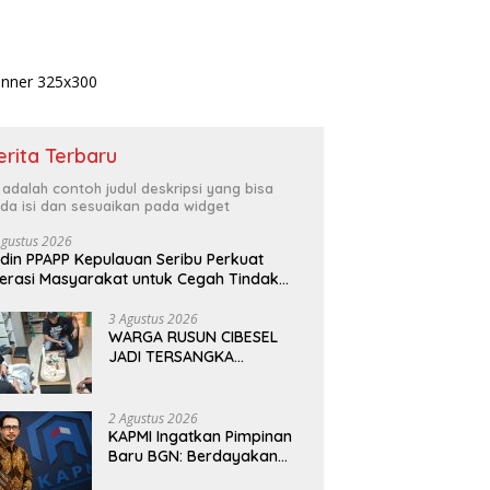
erita Terbaru
i adalah contoh judul deskripsi yang bisa
da isi dan sesuaikan pada widget
Agustus 2026
din PPAPP Kepulauan Seribu Perkuat
terasi Masyarakat untuk Cegah Tindak
dana Perdagangan Orang di Era Digital
3 Agustus 2026
WARGA RUSUN CIBESEL
JADI TERSANGKA
PENGEDAR NARKOBA,
GANJA DAN BONG DISITA*
2 Agustus 2026
KAPMI Ingatkan Pimpinan
Baru BGN: Berdayakan
UMKM Daerah, Wujudkan