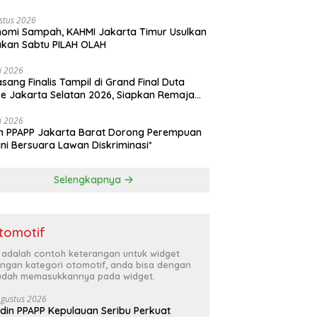
akyatan
stus 2026
omi Sampah, KAHMI Jakarta Timur Usulkan
kan Sabtu PILAH OLAH
li 2026
asang Finalis Tampil di Grand Final Duta
e Jakarta Selatan 2026, Siapkan Remaja
i Penggerak Perencanaan Masa Depan
li 2026
n PPAPP Jakarta Barat Dorong Perempuan
ni Bersuara Lawan Diskriminasi*
Selengkapnya
tomotif
i adalah contoh keterangan untuk widget
ngan kategori otomotif, anda bisa dengan
dah memasukkannya pada widget.
Agustus 2026
din PPAPP Kepulauan Seribu Perkuat