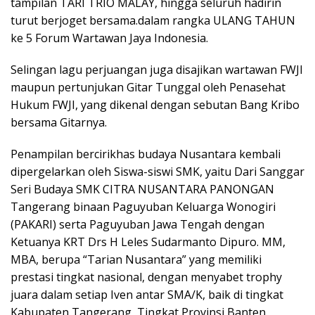
tampilan TARI TRIO MALAY, hingga seluruh hadirin
turut berjoget bersama.dalam rangka ULANG TAHUN
ke 5 Forum Wartawan Jaya Indonesia.
Selingan lagu perjuangan juga disajikan wartawan FWJI
maupun pertunjukan Gitar Tunggal oleh Penasehat
Hukum FWJI, yang dikenal dengan sebutan Bang Kribo
bersama Gitarnya.
Penampilan bercirikhas budaya Nusantara kembali
dipergelarkan oleh Siswa-siswi SMK, yaitu Dari Sanggar
Seri Budaya SMK CITRA NUSANTARA PANONGAN
Tangerang binaan Paguyuban Keluarga Wonogiri
(PAKARI) serta Paguyuban Jawa Tengah dengan
Ketuanya KRT Drs H Leles Sudarmanto Dipuro. MM,
MBA, berupa “Tarian Nusantara” yang memiliki
prestasi tingkat nasional, dengan menyabet trophy
juara dalam setiap Iven antar SMA/K, baik di tingkat
Kabupaten Tangerang, Tingkat Provinsi Banten