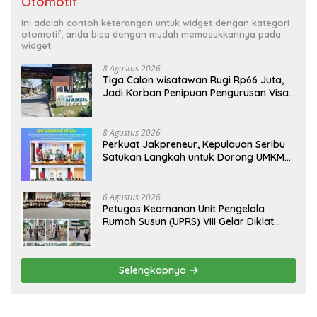
Otomotif
Ini adalah contoh keterangan untuk widget dengan kategori
otomotif, anda bisa dengan mudah memasukkannya pada
widget.
8 Agustus 2026
Tiga Calon wisatawan Rugi Rp66 Juta,
Jadi Korban Penipuan Pengurusan Visa
Taiwan
8 Agustus 2026
Perkuat Jakpreneur, Kepulauan Seribu
Satukan Langkah untuk Dorong UMKM
Naik Kelas*
6 Agustus 2026
Petugas Keamanan Unit Pengelola
Rumah Susun (UPRS) VIII Gelar Diklat
Kualifikasi Gada Pratama bersama
PT.Total Garda Solusi dan Direktorat
Bhabinkamtibmas Polda Metro Jaya*
Selengkapnya