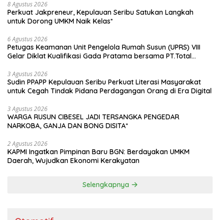
8 Agustus 2026
Perkuat Jakpreneur, Kepulauan Seribu Satukan Langkah
untuk Dorong UMKM Naik Kelas*
6 Agustus 2026
Petugas Keamanan Unit Pengelola Rumah Susun (UPRS) VIII
Gelar Diklat Kualifikasi Gada Pratama bersama PT.Total
Garda Solusi dan Direktorat Bhabinkamtibmas Polda Metro
Jaya*
3 Agustus 2026
Sudin PPAPP Kepulauan Seribu Perkuat Literasi Masyarakat
untuk Cegah Tindak Pidana Perdagangan Orang di Era Digital
3 Agustus 2026
WARGA RUSUN CIBESEL JADI TERSANGKA PENGEDAR
NARKOBA, GANJA DAN BONG DISITA*
2 Agustus 2026
KAPMI Ingatkan Pimpinan Baru BGN: Berdayakan UMKM
Daerah, Wujudkan Ekonomi Kerakyatan
Selengkapnya