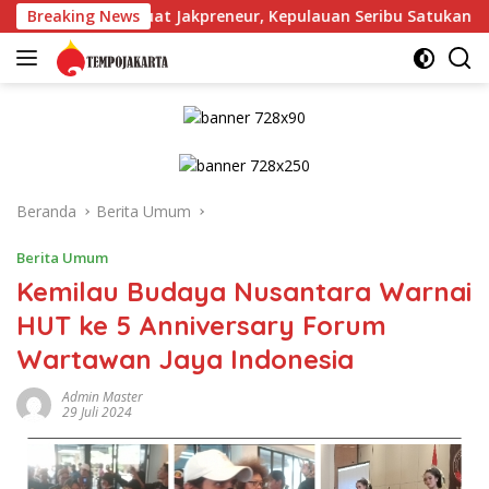
Langsung
kuat Jakpreneur, Kepulauan Seribu Satukan Langkah untuk Do
Breaking News
ke
konten
Beranda
Berita Umum
Berita Umum
Kemilau Budaya Nusantara Warnai
HUT ke 5 Anniversary Forum
Wartawan Jaya Indonesia
Admin Master
29 Juli 2024