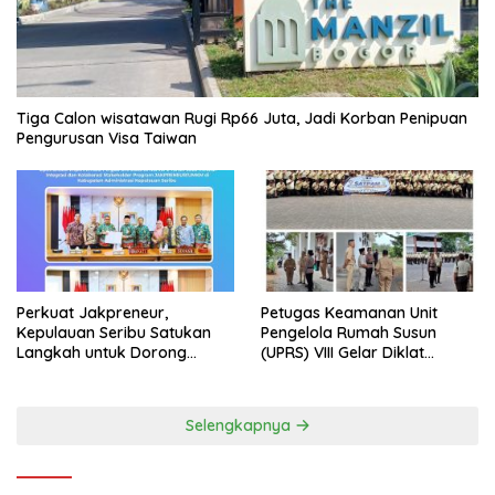
Tiga Calon wisatawan Rugi Rp66 Juta, Jadi Korban Penipuan
Pengurusan Visa Taiwan
Perkuat Jakpreneur,
Petugas Keamanan Unit
Kepulauan Seribu Satukan
Pengelola Rumah Susun
Langkah untuk Dorong
(UPRS) VIII Gelar Diklat
UMKM Naik Kelas*
Kualifikasi Gada Pratama
bersama PT.Total Garda
Solusi dan Direktorat
Selengkapnya
Bhabinkamtibmas Polda
Metro Jaya*