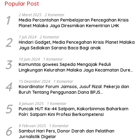
Popular Post
1
2 Maret 2025
2 Komentar
Media Percontohan Pembelajaran Pencegahan Krisis
Planet Malaka Jaya Diresmikan Kementrian LHK
2
7 Juli 2024
2 Komentar
Hindari Gadget, Media Pencegahan Krisis Planet Malaka
Jaya Sediakan Sarana Baca Bagi anak
3
10 Juni 2024
1 Komentar
Komunitas gowees Sepeda Mengajak Peduli
Lingkungan Kelurahan Malaka Jaya Kecamatan Duren
Sawit
4
15 Desember 2024
1 Komentar
Koordinator Forum Jamsos, Jusuf Rizal: Pekerja dan
Buruh Tentang Penggunaan Dana BPJS
Ketenagakerjaan Untuk Tapera
5
8 Januari 2025
1 Komentar
Puncak HUT Ke-44 Satpam, Kakorbinmas Baharkam
Polri: Satpam Kini Profesi Berkompetensi
6
9 Februari 2025
1 Komentar
Sambut Hari Pers, Donor Darah dan Pelatihan
Jurnalistik Digelar