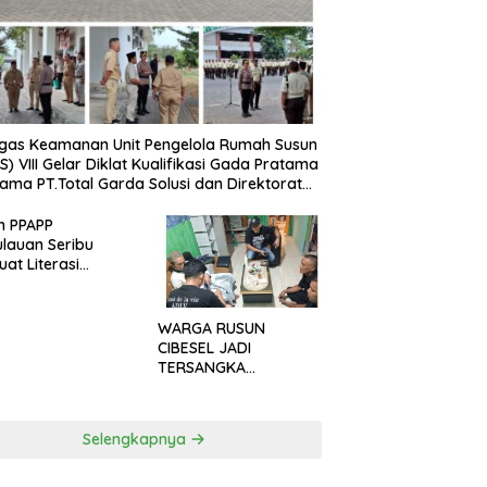
gas Keamanan Unit Pengelola Rumah Susun
S) VIII Gelar Diklat Kualifikasi Gada Pratama
ama PT.Total Garda Solusi dan Direktorat
inkamtibmas Polda Metro Jaya*
n PPAPP
lauan Seribu
uat Literasi
arakat untuk
h Tindak Pidana
dagangan Orang
WARGA RUSUN
a Digital
CIBESEL JADI
TERSANGKA
PENGEDAR NARKOBA,
GANJA DAN BONG
DISITA*
Selengkapnya