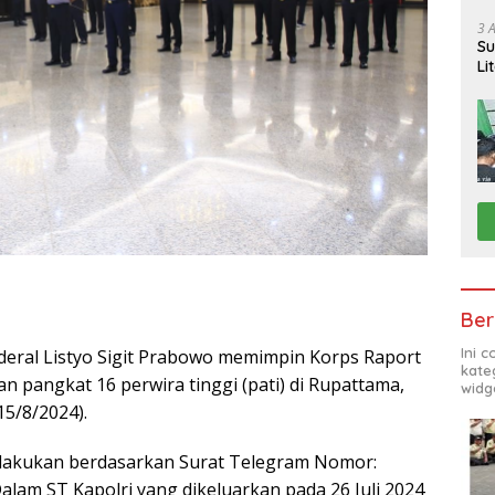
Ga
So
3 
Su
Po
Li
Pi
Ber
Ini 
nderal Listyo Sigit Prabowo memimpin Korps Raport
kate
n pangkat 16 perwira tinggi (pati) di Rupattama,
widg
15/8/2024).
ilakukan berdasarkan Surat Telegram Nomor:
alam ST Kapolri yang dikeluarkan pada 26 Juli 2024