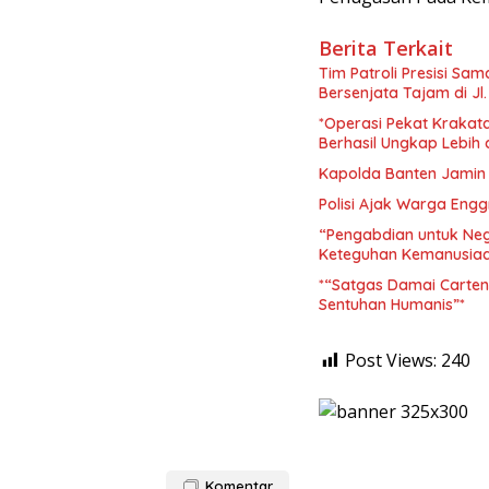
Berita Terkait
Tim Patroli Presisi S
Bersenjata Tajam di Jl.
*Operasi Pekat Krakat
Berhasil Ungkap Lebih 
Kapolda Banten Jamin
Polisi Ajak Warga En
“Pengabdian untuk Neg
Keteguhan Kemanusia
*“Satgas Damai Cartenz
Sentuhan Humanis”*
Post Views:
240
Komentar