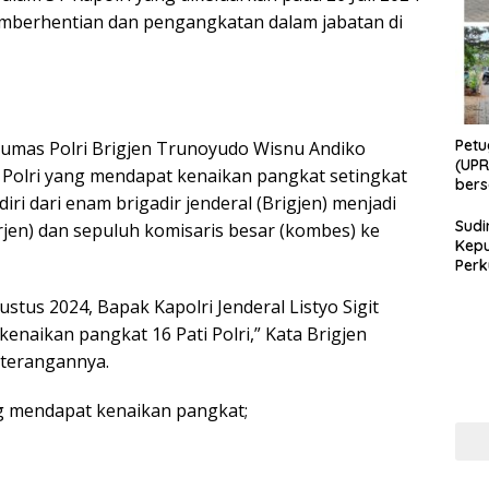
mberhentian dan pengangkatan dalam jabatan di
Petu
umas Polri Brigjen Trunoyudo Wisnu Andiko
(UPR
 Polri yang mendapat kenaikan pangkat setingkat
bers
rdiri dari enam brigadir jenderal (Brigjen) menjadi
Bhab
Sudi
Irjen) dan sepuluh komisaris besar (kombes) ke
Kepu
Perk
Masy
Cega
ustus 2024, Bapak Kapolri Jenderal Listyo Sigit
Per
naikan pangkat 16 Pati Polri,” Kata Brigjen
di Er
terangannya.
 mendapat kenaikan pangkat;