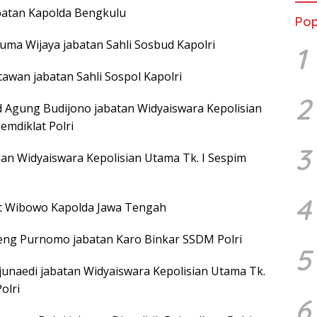
abatan Kapolda Bengkulu
Pop
suma Wijaya jabatan Sahli Sosbud Kapolri
1
stawan jabatan Sahli Sospol Kapolri
2
d Agung Budijono jabatan Widyaiswara Kepolisian
emdiklat Polri
3
hman Widyaiswara Kepolisian Utama Tk. I Sespim
4
ibut Wibowo Kapolda Jawa Tengah
geng Purnomo jabatan Karo Binkar SSDM Polri
5
Djunaedi jabatan Widyaiswara Kepolisian Utama Tk.
olri
6