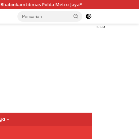
Metro Jaya*
Sudin PPAPP Kepulauan Seribu Perkuat Lite
tutup
nya