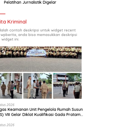
Pelatihan Jurnalistik Digelar
ita Kriminal
adalah contoh deskripsi untuk widget recent
 wpberita, anda bisa memasukkan deskripsi
 widget ini.
stus 2026
gas Keamanan Unit Pengelola Rumah Susun
S) VIII Gelar Diklat Kualifikasi Gada Pratama
ama PT.Total Garda Solusi dan Direktorat
inkamtibmas Polda Metro Jaya*
stus 2026