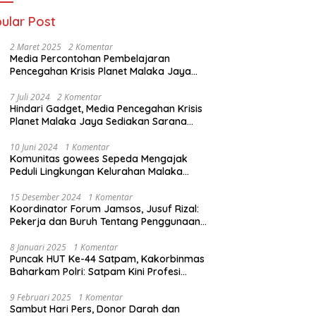
ular Post
2 Maret 2025
2 Komentar
Media Percontohan Pembelajaran
Pencegahan Krisis Planet Malaka Jaya
Diresmikan Kementrian LHK
7 Juli 2024
2 Komentar
Hindari Gadget, Media Pencegahan Krisis
Planet Malaka Jaya Sediakan Sarana
Baca Bagi anak
10 Juni 2024
1 Komentar
Komunitas gowees Sepeda Mengajak
Peduli Lingkungan Kelurahan Malaka
Jaya Kecamatan Duren Sawit
15 Desember 2024
1 Komentar
Koordinator Forum Jamsos, Jusuf Rizal:
Pekerja dan Buruh Tentang Penggunaan
Dana BPJS Ketenagakerjaan Untuk
Tapera
8 Januari 2025
1 Komentar
Puncak HUT Ke-44 Satpam, Kakorbinmas
Baharkam Polri: Satpam Kini Profesi
Berkompetensi
9 Februari 2025
1 Komentar
Sambut Hari Pers, Donor Darah dan