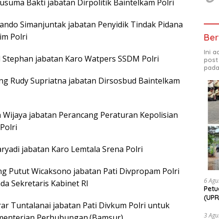
Kusuma Bakti jabatan Dirpolitik Baintelkam Polri
Rando Simanjuntak jabatan Penyidik Tindak Pidana
im Polri
Ber
Ini 
el Stephan jabatan Karo Watpers SSDM Polri
post
pada
ang Rudy Supriatna jabatan Dirsosbud Baintelkam
a Wijaya jabatan Perancang Peraturan Kepolisian
Polri
Haryadi jabatan Karo Lemtala Srena Polri
eng Putut Wicaksono jabatan Pati Divpropam Polri
6 Agu
a Sekretaris Kabinet RI
Petu
(UPR
rar Tuntalanai jabatan Pati Divkum Polri untuk
bers
Bhab
3 Agu
enterian Perhubungan.(Bamsur).