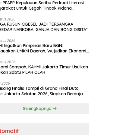
n PPAPP Kepulauan Seribu Perkuat Literasi
arakat untuk Cegah Tindak Pidana
agangan Orang di Era Digital
stus 2026
GA RUSUN CIBESEL JADI TERSANGKA
GEDAR NARKOBA, GANJA DAN BONG DISITA*
stus 2026
I Ingatkan Pimpinan Baru BGN:
dayakan UMKM Daerah, Wujudkan Ekonomi
akyatan
stus 2026
omi Sampah, KAHMI Jakarta Timur Usulkan
kan Sabtu PILAH OLAH
li 2026
asang Finalis Tampil di Grand Final Duta
e Jakarta Selatan 2026, Siapkan Remaja
i Penggerak Perencanaan Masa Depan
Selengkapnya
tomotif