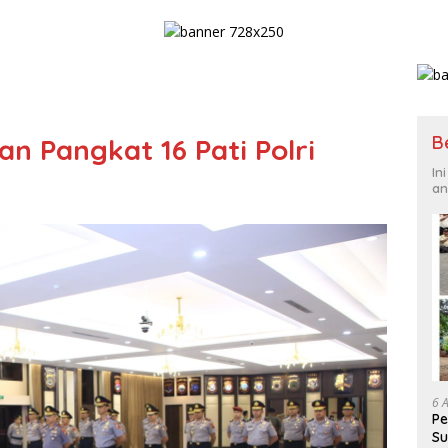
B
an Pangkat 16 Pati Polri
In
an
6 
Pe
Su