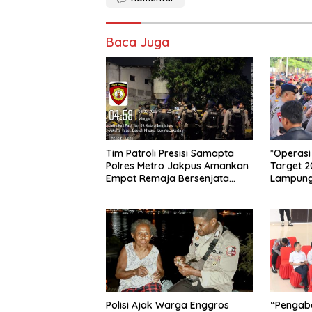
Baca Juga
Tim Patroli Presisi Samapta
*Operasi
Polres Metro Jakpus Amankan
Target 2
Empat Remaja Bersenjata
Lampung 
Tajam di Jl. Kalipasir
Ungkap L
Polisi Ajak Warga Enggros
“Pengabd