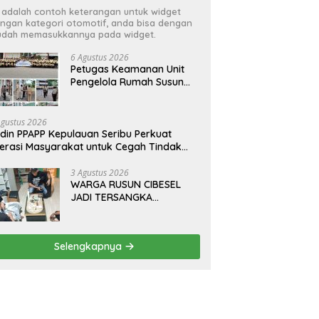
i adalah contoh keterangan untuk widget
ngan kategori otomotif, anda bisa dengan
dah memasukkannya pada widget.
6 Agustus 2026
Petugas Keamanan Unit
Pengelola Rumah Susun
(UPRS) VIII Gelar Diklat
Kualifikasi Gada Pratama
bersama PT.Total Garda
Agustus 2026
Solusi dan Direktorat
din PPAPP Kepulauan Seribu Perkuat
Bhabinkamtibmas Polda
terasi Masyarakat untuk Cegah Tindak
Metro Jaya*
dana Perdagangan Orang di Era Digital
3 Agustus 2026
WARGA RUSUN CIBESEL
JADI TERSANGKA
PENGEDAR NARKOBA,
GANJA DAN BONG DISITA*
Selengkapnya