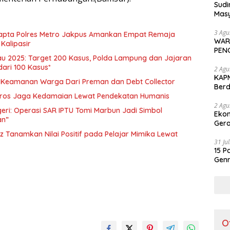
Sudi
Masy
Perd
3 Agu
amapta Polres Metro Jakpus Amankan Empat Remaja
WAR
 Kalipasir
PEN
au 2025: Target 200 Kasus, Polda Lampung dan Jajaran
dari 100 Kasus*
2 Agu
KAPM
 Keamanan Warga Dari Preman dan Debt Collector
Ber
Ker
ggros Jaga Kedamaian Lewat Pendekatan Humanis
2 Agu
eri: Operasi SAR IPTU Tomi Marbun Jadi Simbol
Ekon
an”
Gera
 Tanamkan Nilai Positif pada Pelajar Mimika Lewat
31 Ju
15 P
Genr
Jad
O