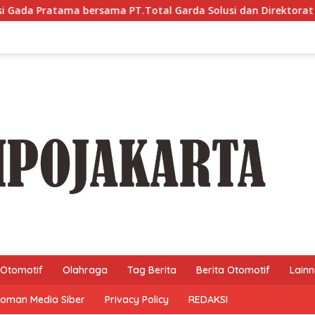
 PT.Total Garda Solusi dan Direktorat Bhabinkamtibmas Polda 
Otomotif
Olahraga
Tag Berita
Berita Otomotif
Lain
oman Media Siber
Privacy Policy
REDAKSI