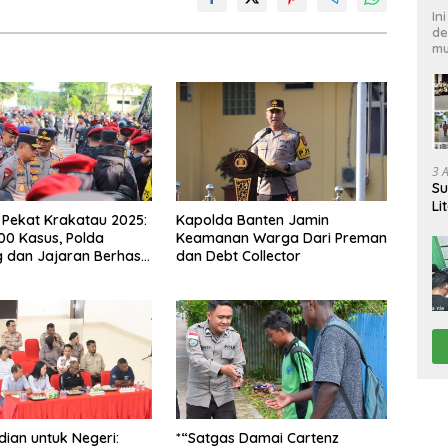
In
de
mu
3 
Su
Li
 Pekat Krakatau 2025:
Kapolda Banten Jamin
Pi
00 Kasus, Polda
Keamanan Warga Dari Preman
dan Jajaran Berhasil
dan Debt Collector
ebih dari 100 Kasus*
ian untuk Negeri:
*“Satgas Damai Cartenz