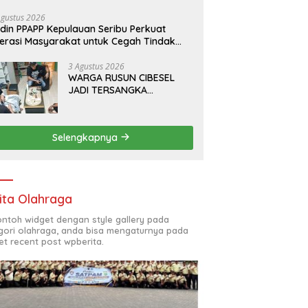
da Pratama bersama PT.Total Garda
lusi dan Direktorat Bhabinkamtibmas
Agustus 2026
din PPAPP Kepulauan Seribu Perkuat
lda Metro Jaya*
terasi Masyarakat untuk Cegah Tindak
dana Perdagangan Orang di Era Digital
3 Agustus 2026
WARGA RUSUN CIBESEL
JADI TERSANGKA
PENGEDAR NARKOBA,
GANJA DAN BONG DISITA*
Selengkapnya
ita Olahraga
contoh widget dengan style gallery pada
gori olahraga, anda bisa mengaturnya pada
et recent post wpberita.