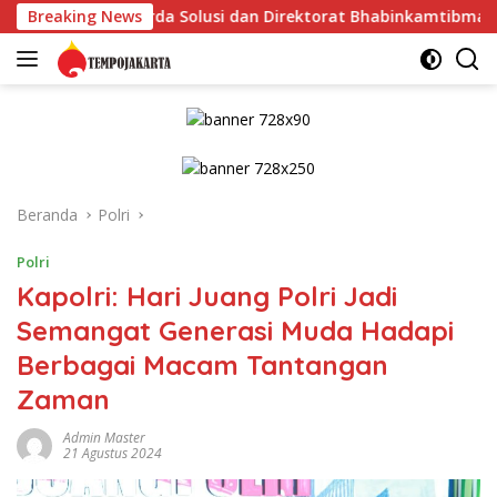
Langsung
Garda Solusi dan Direktorat Bhabinkamtibmas Polda Metro Jaya
Breaking News
ke
konten
Beranda
Polri
Polri
Kapolri: Hari Juang Polri Jadi
Semangat Generasi Muda Hadapi
Berbagai Macam Tantangan
Zaman
Admin Master
21 Agustus 2024