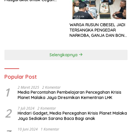
Tindak Pidana Perdagangan
Orang di Era Digital
WARGA RUSUN CIBESEL JADI
TERSANGKA PENGEDAR
NARKOBA, GANJA DAN BONG
DISITA*
Selengkapnya
Popular Post
1
2 Maret 2025
2 Komentar
Media Percontohan Pembelajaran Pencegahan Krisis
Planet Malaka Jaya Diresmikan Kementrian LHK
2
7 Juli 2024
2 Komentar
Hindari Gadget, Media Pencegahan Krisis Planet Malaka
Jaya Sediakan Sarana Baca Bagi anak
10 Juni 2024
1 Komentar