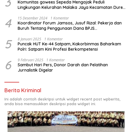
3
Komunitas gowees Sepeda Mengajak Peduli
Lingkungan Kelurahan Malaka Jaya Kecamatan Duren
Sawit
4
15 Desember 2024
1 Komentar
Koordinator Forum Jamsos, Jusuf Rizal: Pekerja dan
Buruh Tentang Penggunaan Dana BPJS
Ketenagakerjaan Untuk Tapera
5
8 Januari 2025
1 Komentar
Puncak HUT Ke-44 Satpam, Kakorbinmas Baharkam
Polri: Satpam Kini Profesi Berkompetensi
6
9 Februari 2025
1 Komentar
Sambut Hari Pers, Donor Darah dan Pelatihan
Jurnalistik Digelar
Berita Kriminal
Ini adalah contoh deskripsi untuk widget recent post wpberita,
anda bisa memasukkan deskripsi pada widget ini.