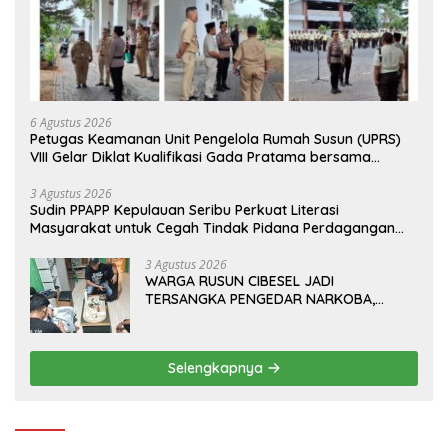
6 Agustus 2026
Petugas Keamanan Unit Pengelola Rumah Susun (UPRS)
VIII Gelar Diklat Kualifikasi Gada Pratama bersama
PT.Total Garda Solusi dan Direktorat Bhabinkamtibmas
Polda Metro Jaya*
3 Agustus 2026
Sudin PPAPP Kepulauan Seribu Perkuat Literasi
Masyarakat untuk Cegah Tindak Pidana Perdagangan
Orang di Era Digital
3 Agustus 2026
WARGA RUSUN CIBESEL JADI
TERSANGKA PENGEDAR NARKOBA,
GANJA DAN BONG DISITA*
Selengkapnya