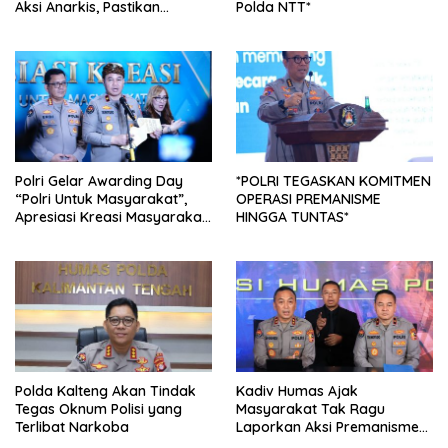
Aksi Anarkis, Pastikan
Polda NTT*
Pemulihan Keamanan
Nasional
Polri Gelar Awarding Day
*POLRI TEGASKAN KOMITMEN
“Polri Untuk Masyarakat”,
OPERASI PREMANISME
Apresiasi Kreasi Masyarakat
HINGGA TUNTAS*
dan Personel Berprestasi
Polda Kalteng Akan Tindak
Kadiv Humas Ajak
Tegas Oknum Polisi yang
Masyarakat Tak Ragu
Terlibat Narkoba
Laporkan Aksi Premanisme
Melalui Call Center Maupun