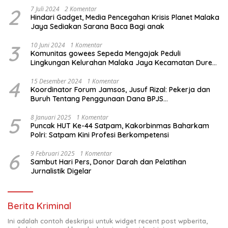
2
7 Juli 2024
2 Komentar
Hindari Gadget, Media Pencegahan Krisis Planet Malaka
Jaya Sediakan Sarana Baca Bagi anak
3
10 Juni 2024
1 Komentar
Komunitas gowees Sepeda Mengajak Peduli
Lingkungan Kelurahan Malaka Jaya Kecamatan Duren
Sawit
4
15 Desember 2024
1 Komentar
Koordinator Forum Jamsos, Jusuf Rizal: Pekerja dan
Buruh Tentang Penggunaan Dana BPJS
Ketenagakerjaan Untuk Tapera
5
8 Januari 2025
1 Komentar
Puncak HUT Ke-44 Satpam, Kakorbinmas Baharkam
Polri: Satpam Kini Profesi Berkompetensi
6
9 Februari 2025
1 Komentar
Sambut Hari Pers, Donor Darah dan Pelatihan
Jurnalistik Digelar
Berita Kriminal
Ini adalah contoh deskripsi untuk widget recent post wpberita,