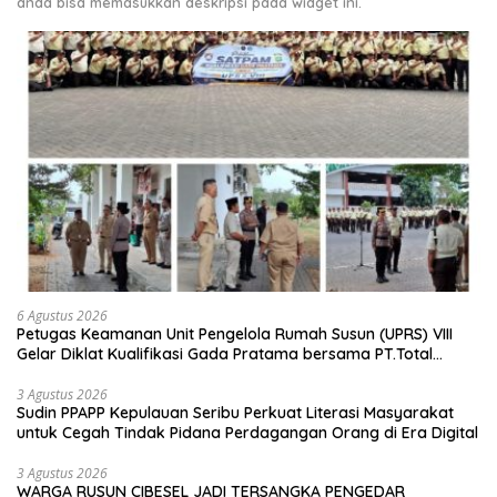
anda bisa memasukkan deskripsi pada widget ini.
6 Agustus 2026
Petugas Keamanan Unit Pengelola Rumah Susun (UPRS) VIII
Gelar Diklat Kualifikasi Gada Pratama bersama PT.Total
Garda Solusi dan Direktorat Bhabinkamtibmas Polda Metro
Jaya*
3 Agustus 2026
Sudin PPAPP Kepulauan Seribu Perkuat Literasi Masyarakat
untuk Cegah Tindak Pidana Perdagangan Orang di Era Digital
3 Agustus 2026
WARGA RUSUN CIBESEL JADI TERSANGKA PENGEDAR