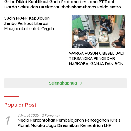
Gelar Diklat Kualifikasi Gada Pratama bersama PT.Total
Garda Solusi dan Direktorat Bhabinkamtibmas Polda Metro
Jaya*
Sudin PPAPP Kepulauan
Seribu Perkuat Literasi
Masyarakat untuk Cegah
Tindak Pidana Perdagangan
Orang di Era Digital
WARGA RUSUN CIBESEL JADI
TERSANGKA PENGEDAR
NARKOBA, GANJA DAN BONG
DISITA*
Selengkapnya
Popular Post
1
2 Maret 2025
2 Komentar
Media Percontohan Pembelajaran Pencegahan Krisis
Planet Malaka Jaya Diresmikan Kementrian LHK