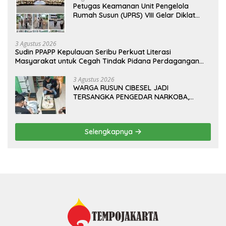
Petugas Keamanan Unit Pengelola
Rumah Susun (UPRS) VIII Gelar Diklat
Kualifikasi Gada Pratama bersama
PT.Total Garda Solusi dan Direktorat
Bhabinkamtibmas Polda Metro Jaya*
3 Agustus 2026
Sudin PPAPP Kepulauan Seribu Perkuat Literasi
Masyarakat untuk Cegah Tindak Pidana Perdagangan
Orang di Era Digital
3 Agustus 2026
WARGA RUSUN CIBESEL JADI
TERSANGKA PENGEDAR NARKOBA,
GANJA DAN BONG DISITA*
Selengkapnya