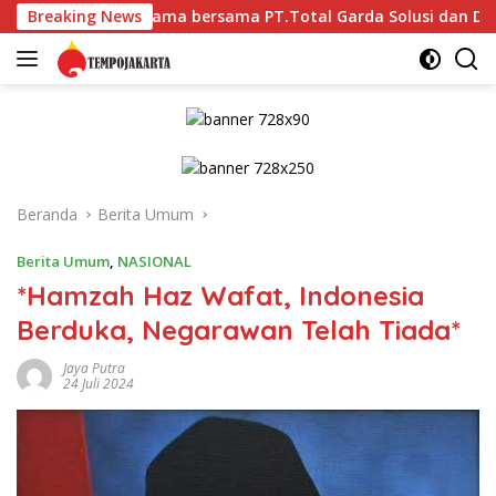
Langsung
a Pratama bersama PT.Total Garda Solusi dan Direktorat Bhabi
Breaking News
ke
konten
Beranda
Berita Umum
Berita Umum
,
NASIONAL
*Hamzah Haz Wafat, Indonesia
Berduka, Negarawan Telah Tiada*
Jaya Putra
24 Juli 2024