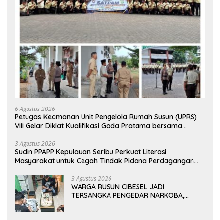
6 Agustus 2026
Petugas Keamanan Unit Pengelola Rumah Susun (UPRS)
VIII Gelar Diklat Kualifikasi Gada Pratama bersama
PT.Total Garda Solusi dan Direktorat Bhabinkamtibmas
Polda Metro Jaya*
3 Agustus 2026
Sudin PPAPP Kepulauan Seribu Perkuat Literasi
Masyarakat untuk Cegah Tindak Pidana Perdagangan
Orang di Era Digital
3 Agustus 2026
WARGA RUSUN CIBESEL JADI
TERSANGKA PENGEDAR NARKOBA,
GANJA DAN BONG DISITA*