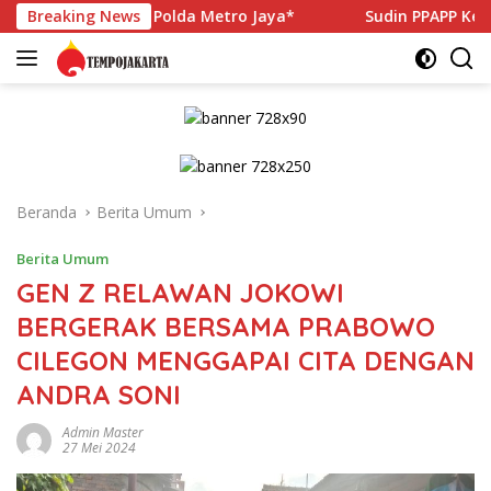
Langsung
as Polda Metro Jaya*
Breaking News
Sudin PPAPP Kepulauan Seribu Per
ke
konten
Beranda
Berita Umum
Berita Umum
GEN Z RELAWAN JOKOWI
BERGERAK BERSAMA PRABOWO
CILEGON MENGGAPAI CITA DENGAN
ANDRA SONI
Admin Master
27 Mei 2024