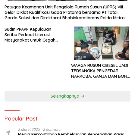
Petugas Keamanan Unit Pengelola Rumah Susun (UPRS) VIII
Gelar Diklat Kualifikasi Gada Pratama bersama PT.Total
Garda Solusi dan Direktorat Bhabinkamtibmas Polda Metro
Jaya*
Sudin PPAPP Kepulauan
Seribu Perkuat Literasi
Masyarakat untuk Cegah
Tindak Pidana Perdagangan
Orang di Era Digital
WARGA RUSUN CIBESEL JADI
TERSANGKA PENGEDAR
NARKOBA, GANJA DAN BONG
DISITA*
Selengkapnya
Popular Post
1
2 Maret 2025
2 Komentar
Media Percontohan Pembelajaran Pencegahan Krisis