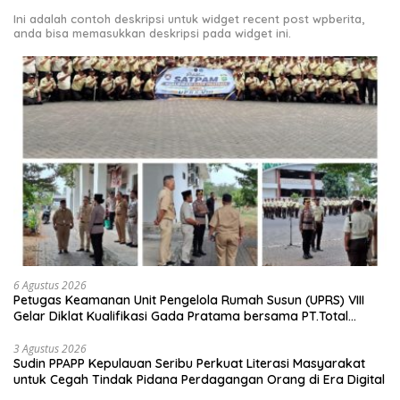
Ini adalah contoh deskripsi untuk widget recent post wpberita,
anda bisa memasukkan deskripsi pada widget ini.
6 Agustus 2026
Petugas Keamanan Unit Pengelola Rumah Susun (UPRS) VIII
Gelar Diklat Kualifikasi Gada Pratama bersama PT.Total
Garda Solusi dan Direktorat Bhabinkamtibmas Polda Metro
Jaya*
3 Agustus 2026
Sudin PPAPP Kepulauan Seribu Perkuat Literasi Masyarakat
untuk Cegah Tindak Pidana Perdagangan Orang di Era Digital