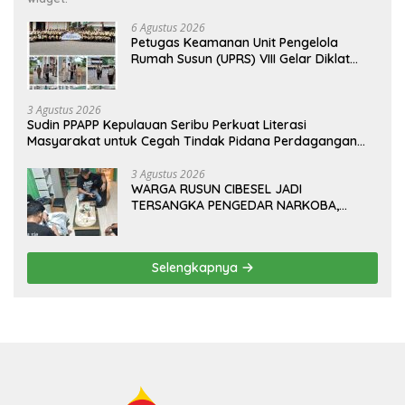
6 Agustus 2026
Petugas Keamanan Unit Pengelola
Rumah Susun (UPRS) VIII Gelar Diklat
Kualifikasi Gada Pratama bersama
PT.Total Garda Solusi dan Direktorat
Bhabinkamtibmas Polda Metro Jaya*
3 Agustus 2026
Sudin PPAPP Kepulauan Seribu Perkuat Literasi
Masyarakat untuk Cegah Tindak Pidana Perdagangan
Orang di Era Digital
3 Agustus 2026
WARGA RUSUN CIBESEL JADI
TERSANGKA PENGEDAR NARKOBA,
GANJA DAN BONG DISITA*
Selengkapnya