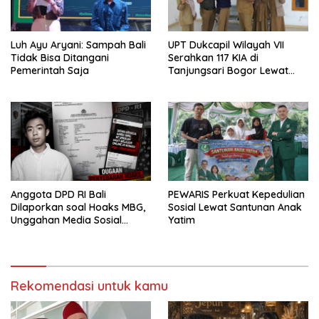
Luh Ayu Aryani: Sampah Bali
UPT Dukcapil Wilayah VII
Tidak Bisa Ditangani
Serahkan 117 KIA di
Pemerintah Saja
Tanjungsari Bogor Lewat
Program Jemput Bola
Anggota DPD RI Bali
PEWARIS Perkuat Kepedulian
Dilaporkan soal Hoaks MBG,
Sosial Lewat Santunan Anak
Unggahan Media Sosial
Yatim
Dipersoalkan
Rekomendasi untuk kamu