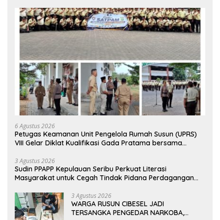
6 Agustus 2026
Petugas Keamanan Unit Pengelola Rumah Susun (UPRS)
VIII Gelar Diklat Kualifikasi Gada Pratama bersama
PT.Total Garda Solusi dan Direktorat Bhabinkamtibmas
Polda Metro Jaya*
3 Agustus 2026
Sudin PPAPP Kepulauan Seribu Perkuat Literasi
Masyarakat untuk Cegah Tindak Pidana Perdagangan
Orang di Era Digital
3 Agustus 2026
WARGA RUSUN CIBESEL JADI
TERSANGKA PENGEDAR NARKOBA,