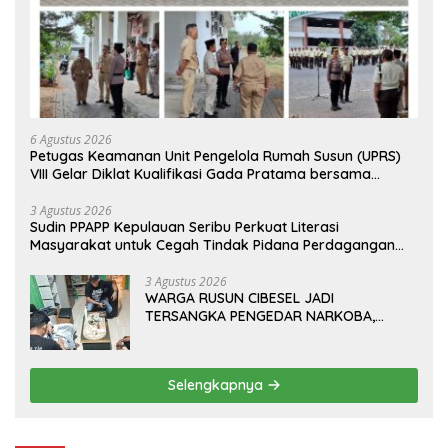
6 Agustus 2026
Petugas Keamanan Unit Pengelola Rumah Susun (UPRS)
VIII Gelar Diklat Kualifikasi Gada Pratama bersama
PT.Total Garda Solusi dan Direktorat Bhabinkamtibmas
Polda Metro Jaya*
3 Agustus 2026
Sudin PPAPP Kepulauan Seribu Perkuat Literasi
Masyarakat untuk Cegah Tindak Pidana Perdagangan
Orang di Era Digital
3 Agustus 2026
WARGA RUSUN CIBESEL JADI
TERSANGKA PENGEDAR NARKOBA,
GANJA DAN BONG DISITA*
Selengkapnya