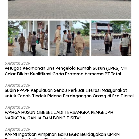
6 Agustus 2026
Petugas Keamanan Unit Pengelola Rumah Susun (UPRS) VIII
Gelar Diklat Kualifikasi Gada Pratama bersama PT.Total
Garda Solusi dan Direktorat Bhabinkamtibmas Polda Metro
Jaya*
3 Agustus 2026
Sudin PPAPP Kepulauan Seribu Perkuat Literasi Masyarakat
untuk Cegah Tindak Pidana Perdagangan Orang di Era Digital
3 Agustus 2026
WARGA RUSUN CIBESEL JADI TERSANGKA PENGEDAR
NARKOBA, GANJA DAN BONG DISITA*
2 Agustus 2026
KAPMI Ingatkan Pimpinan Baru BGN: Berdayakan UMKM