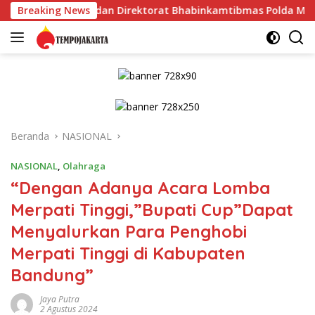
Langsung
usi dan Direktorat Bhabinkamtibmas Polda Metro Jaya*
Breaking News
ke
konten
Beranda
NASIONAL
NASIONAL
,
Olahraga
“Dengan Adanya Acara Lomba
Merpati Tinggi,”Bupati Cup”Dapat
Menyalurkan Para Penghobi
Merpati Tinggi di Kabupaten
Bandung”
Jaya Putra
2 Agustus 2024