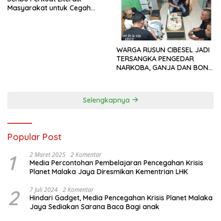
Masyarakat untuk Cegah
Tindak Pidana Perdagangan
Orang di Era Digital
WARGA RUSUN CIBESEL JADI
TERSANGKA PENGEDAR
NARKOBA, GANJA DAN BONG
DISITA*
Selengkapnya
Popular Post
1
2 Maret 2025
2 Komentar
Media Percontohan Pembelajaran Pencegahan Krisis
Planet Malaka Jaya Diresmikan Kementrian LHK
2
7 Juli 2024
2 Komentar
Hindari Gadget, Media Pencegahan Krisis Planet Malaka
Jaya Sediakan Sarana Baca Bagi anak