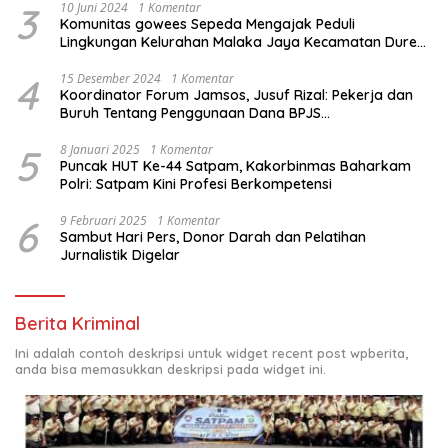
3
10 Juni 2024
1 Komentar
Komunitas gowees Sepeda Mengajak Peduli
Lingkungan Kelurahan Malaka Jaya Kecamatan Duren
Sawit
4
15 Desember 2024
1 Komentar
Koordinator Forum Jamsos, Jusuf Rizal: Pekerja dan
Buruh Tentang Penggunaan Dana BPJS
Ketenagakerjaan Untuk Tapera
5
8 Januari 2025
1 Komentar
Puncak HUT Ke-44 Satpam, Kakorbinmas Baharkam
Polri: Satpam Kini Profesi Berkompetensi
6
9 Februari 2025
1 Komentar
Sambut Hari Pers, Donor Darah dan Pelatihan
Jurnalistik Digelar
Berita Kriminal
Ini adalah contoh deskripsi untuk widget recent post wpberita,
anda bisa memasukkan deskripsi pada widget ini.