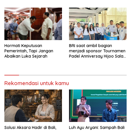
Cabor
Hormati Keputusan
BRI saat ambil bagian
Pemerintah, Tapi Jangan
menjadi sponsor Tournamen
Abaikan Luka Sejarah
Padel Anniversay Hijoo Salad
yang digelar di Requette
Temple Padel
Rekomendasi untuk kamu
Solusi Aksara Hadir di Bali,
Luh Ayu Aryani: Sampah Bali