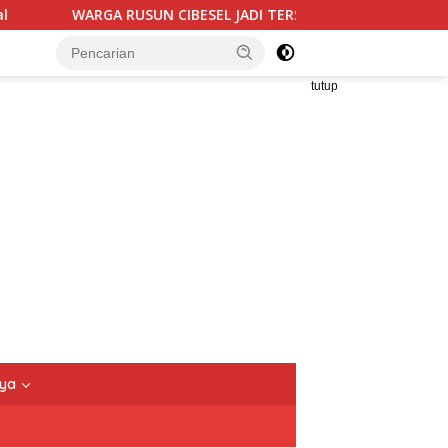
USUN CIBESEL JADI TERSANGKA PENGEDAR NARKOBA, GANJA DAN
tutup
nya