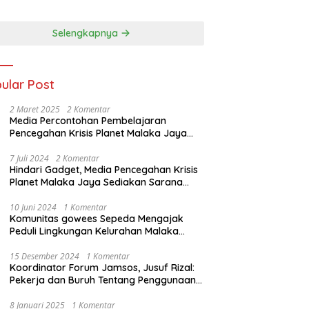
GEDAR NARKOBA,
Daerah, Wujudkan
JA DAN BONG
Ekonomi Kerakyatan
TA*
Selengkapnya
ular Post
2 Maret 2025
2 Komentar
Media Percontohan Pembelajaran
Pencegahan Krisis Planet Malaka Jaya
Diresmikan Kementrian LHK
7 Juli 2024
2 Komentar
Hindari Gadget, Media Pencegahan Krisis
Planet Malaka Jaya Sediakan Sarana
Baca Bagi anak
10 Juni 2024
1 Komentar
Komunitas gowees Sepeda Mengajak
Peduli Lingkungan Kelurahan Malaka
Jaya Kecamatan Duren Sawit
15 Desember 2024
1 Komentar
Koordinator Forum Jamsos, Jusuf Rizal:
Pekerja dan Buruh Tentang Penggunaan
Dana BPJS Ketenagakerjaan Untuk
Tapera
8 Januari 2025
1 Komentar