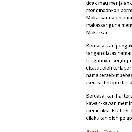
tidak mau menjalank
mengindahkan permin
Makassar dan memak
makassar guna membi
Makassar.
Berdasarkan pengak
tangan diatas naman
tangannya, begitup
dicatut oleh terlap
nama tersebut sebag
merasa tertipu dan d
Berdasarkan hal ter
kawan-kawan memin
memeriksa Prof. Dr. H
dilakukan oleh pelap
Berita Terkait