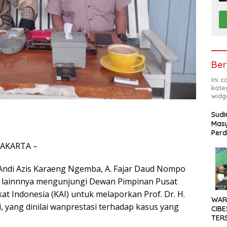
Ber
Ini 
kate
widg
Sudi
Masy
Perd
JAKARTA –
 Andi Azis Karaeng Ngemba, A. Fajar Daud Nompo
 lainnnya mengunjungi Dewan Pimpinan Pusat
t Indonesia (KAI) untuk melaporkan Prof. Dr. H.
WAR
Si, yang dinilai wanprestasi terhadap kasus yang
CIBE
TER