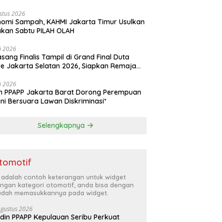
akyatan
stus 2026
omi Sampah, KAHMI Jakarta Timur Usulkan
kan Sabtu PILAH OLAH
li 2026
asang Finalis Tampil di Grand Final Duta
e Jakarta Selatan 2026, Siapkan Remaja
i Penggerak Perencanaan Masa Depan
li 2026
n PPAPP Jakarta Barat Dorong Perempuan
ni Bersuara Lawan Diskriminasi*
Selengkapnya
tomotif
i adalah contoh keterangan untuk widget
ngan kategori otomotif, anda bisa dengan
dah memasukkannya pada widget.
Agustus 2026
din PPAPP Kepulauan Seribu Perkuat