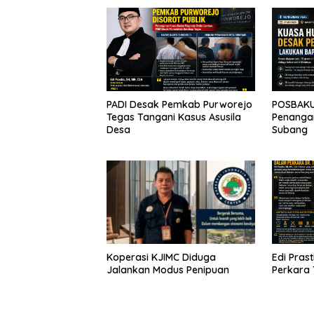
PADI Desak Pemkab Purworejo
POSBAKU
Tegas Tangani Kasus Asusila
Penangan
Desa
Subang
Koperasi KJIMC Diduga
Edi Prast
Jalankan Modus Penipuan
Perkara 