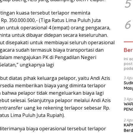
5
tingan kuasa tersebut terlapor meminta
p. 350.000.000,- (Tiga Ratus Lima Puluh Juta
6
an untuk operasional 4 (empat) orang pengacara,
inta untuk dibayar didepan secara keseluruhan.
ut disepakati untuk membiayai seluruh operasional
gacara sudah termasuk biaya transportasi dan
Ber
dalam mengajukan PK di Pengadilan Negeri
Ini 
post
Selatan,” ungkapnya lagi
pada
ut diatas pihak keluarga pelapor, yaitu Andi Azis
3 Agu
Sudi
sedia memberikan biaya yang diminta terlapor
Masy
bahwa pelapor tidak mengeluarkan biaya lagi
Perd
3 Agu
but selesai. Selanjutnya pelapor melalui Andi Azis
WAR
transfer uang ke rekening terlapor sebesar Rp.
PEN
Ratus Lima Puluh Juta Rupiah).
2 Agu
KAPM
diterimanya biaya operasional tersebut terlapor
Ber