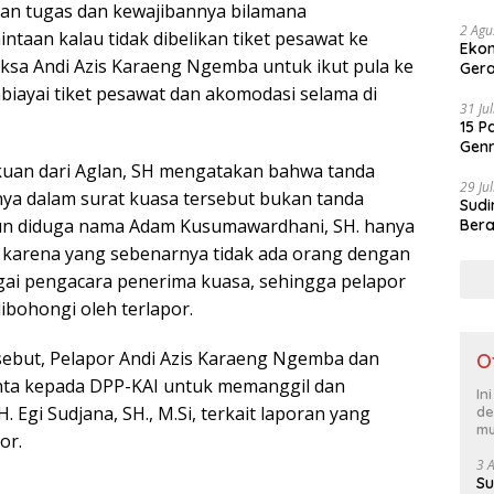
an tugas dan kewajibannya bilamana
Ker
2 Agu
taan kalau tidak dibelikan tiket pesawat ke
Ekon
sa Andi Azis Karaeng Ngemba untuk ikut pula ke
Gera
ayai tiket pesawat dan akomodasi selama di
31 Ju
15 P
Genr
Jad
uan dari Aglan, SH mengatakan bahwa tanda
29 Ju
ya dalam surat kuasa tersebut bukan tanda
Sudi
un diduga nama Adam Kusumawardhani, SH. hanya
Bera
or karena yang sebenarnya tidak ada orang dengan
ai pengacara penerima kuasa, sehingga pelapor
ibohongi oleh terlapor.
sebut, Pelapor Andi Azis Karaeng Ngemba dan
O
ta kepada DPP-KAI untuk memanggil dan
In
. Egi Sudjana, SH., M.Si, terkait laporan yang
de
mu
or.
3 
Su