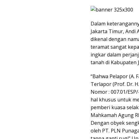
Dalam keterangannya
Jakarta Timur, Andi
dikenal dengan nam
teramat sangat kepada
ingkar dalam perjan
tanah di Kabupaten J
“Bahwa Pelapor (A. 
Terlapor (Prof. Dr. 
Nomor : 007.01/ESP/
hal khusus untuk m
pemberi kuasa sela
Mahkamah Agung RI N
Dengan obyek sengke
oleh PT. PLN Punagay
tanpa ganti rugi” U