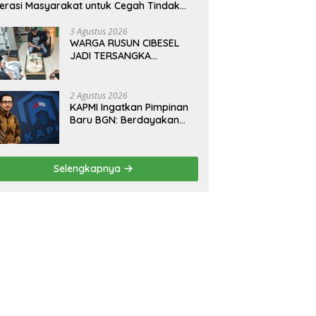
terasi Masyarakat untuk Cegah Tindak
dana Perdagangan Orang di Era Digital
3 Agustus 2026
WARGA RUSUN CIBESEL
JADI TERSANGKA
PENGEDAR NARKOBA,
GANJA DAN BONG DISITA*
2 Agustus 2026
KAPMI Ingatkan Pimpinan
Baru BGN: Berdayakan
UMKM Daerah, Wujudkan
Ekonomi Kerakyatan
Selengkapnya