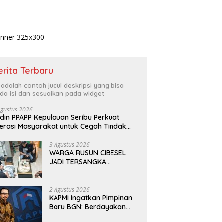
erita Terbaru
i adalah contoh judul deskripsi yang bisa
da isi dan sesuaikan pada widget
Agustus 2026
din PPAPP Kepulauan Seribu Perkuat
terasi Masyarakat untuk Cegah Tindak
dana Perdagangan Orang di Era Digital
3 Agustus 2026
WARGA RUSUN CIBESEL
JADI TERSANGKA
PENGEDAR NARKOBA,
GANJA DAN BONG DISITA*
2 Agustus 2026
KAPMI Ingatkan Pimpinan
Baru BGN: Berdayakan
UMKM Daerah, Wujudkan