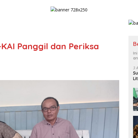
B
KAI Panggil dan Periksa
In
an
3 
Su
Li
Pi