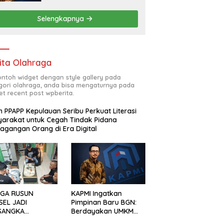
Ekonomi Kerakyatan
Selengkapnya
ita Olahraga
contoh widget dengan style gallery pada
gori olahraga, anda bisa mengaturnya pada
et recent post wpberita.
n PPAPP Kepulauan Seribu Perkuat Literasi
arakat untuk Cegah Tindak Pidana
agangan Orang di Era Digital
GA RUSUN
KAPMI Ingatkan
SEL JADI
Pimpinan Baru BGN:
SANGKA
Berdayakan UMKM