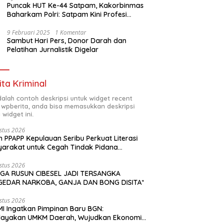
Puncak HUT Ke-44 Satpam, Kakorbinmas
Baharkam Polri: Satpam Kini Profesi
Berkompetensi
9 Februari 2025
1 Komentar
Sambut Hari Pers, Donor Darah dan
Pelatihan Jurnalistik Digelar
ita Kriminal
adalah contoh deskripsi untuk widget recent
 wpberita, anda bisa memasukkan deskripsi
 widget ini.
stus 2026
n PPAPP Kepulauan Seribu Perkuat Literasi
arakat untuk Cegah Tindak Pidana
agangan Orang di Era Digital
stus 2026
GA RUSUN CIBESEL JADI TERSANGKA
GEDAR NARKOBA, GANJA DAN BONG DISITA*
stus 2026
I Ingatkan Pimpinan Baru BGN:
dayakan UMKM Daerah, Wujudkan Ekonomi