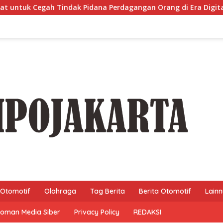
ndak Pidana Perdagangan Orang di Era Digital
WARGA R
Otomotif
Olahraga
Tag Berita
Berita Otomotif
Lain
oman Media Siber
Privacy Policy
REDAKSI