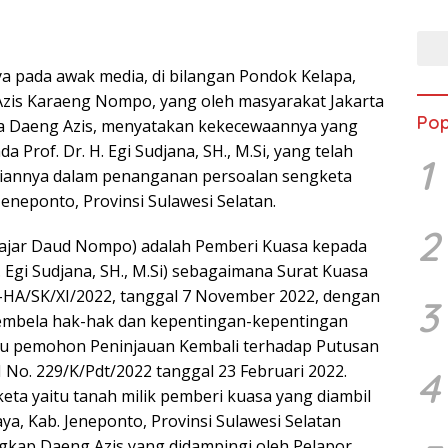
PEN
GAN
DISI
 pada awak media, di bilangan Pondok Kelapa,
 Azis Karaeng Nompo, yang oleh masyarakat Jakarta
Pop
a Daeng Azis, menyatakan kekecewaannya yang
 Prof. Dr. H. Egi Sudjana, SH., M.Si, yang telah
1
jiannya dalam penanganan persoalan sengketa
eneponto, Provinsi Sulawesi Selatan.
2
Fajar Daud Nompo) adalah Pemberi Kuasa kepada
H. Egi Sudjana, SH., M.Si) sebagaimana Surat Kuasa
-HA/SK/XI/2022, tanggal 7 November 2022, dengan
3
embela hak-hak dan kepentingan-kepentingan
ku pemohon Peninjauan Kembali terhadap Putusan
o. 229/K/Pdt/2022 tanggal 23 Februari 2022.
4
ta yaitu tanah milik pemberi kuasa yang diambil
a, Kab. Jeneponto, Provinsi Sulawesi Selatan
ngkap Daeng Azis yang didampingi oleh Pelapor.