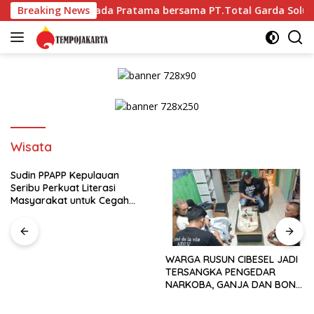
Langsung
alifikasi Gada Pratama bersama PT.Total Garda Solusi dan Dir
Breaking News
ke
konten
Wisata
Sudin PPAPP Kepulauan
Seribu Perkuat Literasi
Masyarakat untuk Cegah
Tindak Pidana Perdagangan
Orang di Era Digital
WARGA RUSUN CIBESEL JADI
TERSANGKA PENGEDAR
NARKOBA, GANJA DAN BONG
DISITA*