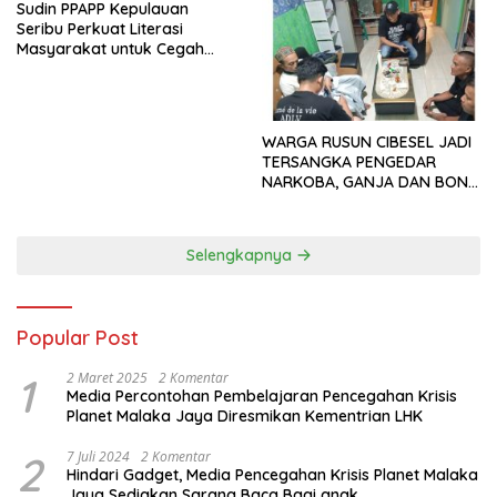
Sudin PPAPP Kepulauan
Seribu Perkuat Literasi
Masyarakat untuk Cegah
Tindak Pidana Perdagangan
Orang di Era Digital
WARGA RUSUN CIBESEL JADI
TERSANGKA PENGEDAR
NARKOBA, GANJA DAN BONG
DISITA*
Selengkapnya
Popular Post
1
2 Maret 2025
2 Komentar
Media Percontohan Pembelajaran Pencegahan Krisis
Planet Malaka Jaya Diresmikan Kementrian LHK
2
7 Juli 2024
2 Komentar
Hindari Gadget, Media Pencegahan Krisis Planet Malaka
Jaya Sediakan Sarana Baca Bagi anak