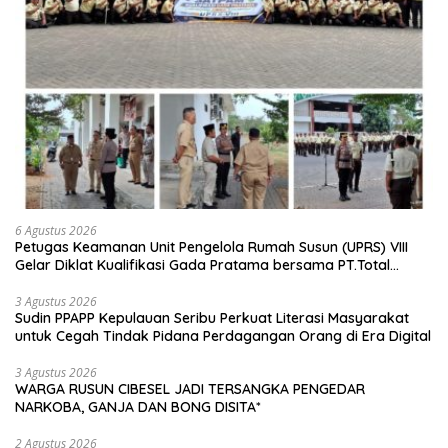
6 Agustus 2026
Petugas Keamanan Unit Pengelola Rumah Susun (UPRS) VIII
Gelar Diklat Kualifikasi Gada Pratama bersama PT.Total
Garda Solusi dan Direktorat Bhabinkamtibmas Polda Metro
Jaya*
3 Agustus 2026
Sudin PPAPP Kepulauan Seribu Perkuat Literasi Masyarakat
untuk Cegah Tindak Pidana Perdagangan Orang di Era Digital
3 Agustus 2026
WARGA RUSUN CIBESEL JADI TERSANGKA PENGEDAR
NARKOBA, GANJA DAN BONG DISITA*
2 Agustus 2026