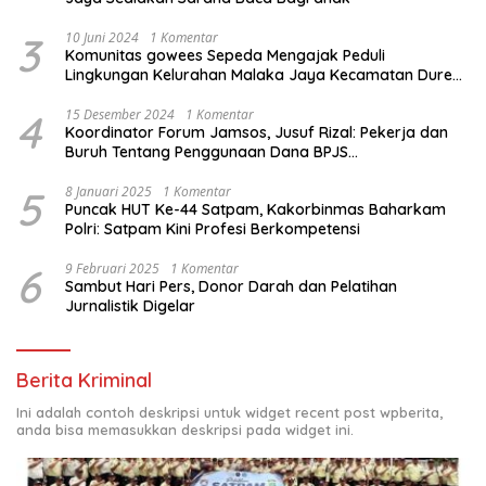
3
10 Juni 2024
1 Komentar
Komunitas gowees Sepeda Mengajak Peduli
Lingkungan Kelurahan Malaka Jaya Kecamatan Duren
Sawit
4
15 Desember 2024
1 Komentar
Koordinator Forum Jamsos, Jusuf Rizal: Pekerja dan
Buruh Tentang Penggunaan Dana BPJS
Ketenagakerjaan Untuk Tapera
5
8 Januari 2025
1 Komentar
Puncak HUT Ke-44 Satpam, Kakorbinmas Baharkam
Polri: Satpam Kini Profesi Berkompetensi
6
9 Februari 2025
1 Komentar
Sambut Hari Pers, Donor Darah dan Pelatihan
Jurnalistik Digelar
Berita Kriminal
Ini adalah contoh deskripsi untuk widget recent post wpberita,
anda bisa memasukkan deskripsi pada widget ini.