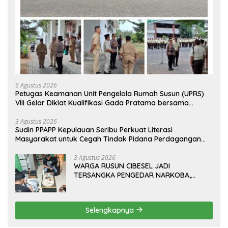
6 Agustus 2026
Petugas Keamanan Unit Pengelola Rumah Susun (UPRS)
VIII Gelar Diklat Kualifikasi Gada Pratama bersama
PT.Total Garda Solusi dan Direktorat Bhabinkamtibmas
Polda Metro Jaya*
3 Agustus 2026
Sudin PPAPP Kepulauan Seribu Perkuat Literasi
Masyarakat untuk Cegah Tindak Pidana Perdagangan
Orang di Era Digital
3 Agustus 2026
WARGA RUSUN CIBESEL JADI
TERSANGKA PENGEDAR NARKOBA,
GANJA DAN BONG DISITA*
Selengkapnya