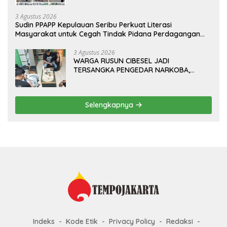
PT.Total Garda Solusi dan Direktorat
Bhabinkamtibmas Polda Metro Jaya*
3 Agustus 2026
Sudin PPAPP Kepulauan Seribu Perkuat Literasi
Masyarakat untuk Cegah Tindak Pidana Perdagangan
Orang di Era Digital
3 Agustus 2026
WARGA RUSUN CIBESEL JADI
TERSANGKA PENGEDAR NARKOBA,
GANJA DAN BONG DISITA*
Selengkapnya
Indeks
Kode Etik
Privacy Policy
Redaksi