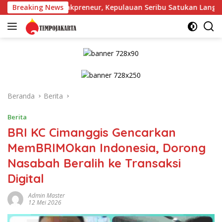
Langsung
 Jakpreneur, Kepulauan Seribu Satukan Langkah untuk Dorong
Breaking News
ke
konten
Beranda
Berita
Berita
BRI KC Cimanggis Gencarkan
MemBRIMOkan Indonesia, Dorong
Nasabah Beralih ke Transaksi
Digital
Admin Master
12 Mei 2026