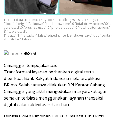
{"remix_data":[],"remix_entry_point":"challenges","source_tags":
["local"],"origin":"unknown","total_draw_time":0,"total_draw_actions":0,"la
yers_used":0,"brushes_used":0,"photos_added":0,"total_editor_actions":
{},"tools_used":
{"resize":1},"is_sticker":false,"edited_since_last_sticker_save":true,"contain
sFTESticker":false}
Cimanggis, tempojakarta.id
Transformasi layanan perbankan digital terus
diperkuat Bank Rakyat Indonesia melalui aplikasi
BRImo. Salah satunya dilakukan BRI Kantor Cabang
Cimanggis yang aktif mengedukasi masyarakat agar
semakin terbiasa menggunakan layanan transaksi
digital dalam aktivitas sehari-hari.
Diinisiasi oleh Pimpinan BRI KC Cimanggis Ibu Rizki