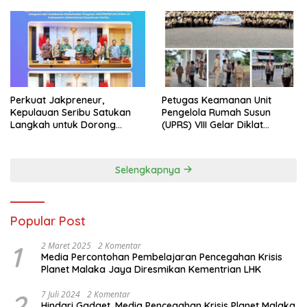
Perkuat Jakpreneur,
Petugas Keamanan Unit
Kepulauan Seribu Satukan
Pengelola Rumah Susun
Langkah untuk Dorong
(UPRS) VIII Gelar Diklat
UMKM Naik Kelas*
Kualifikasi Gada Pratama
bersama PT.Total Garda
Solusi dan Direktorat
Selengkapnya
Bhabinkamtibmas Polda
Metro Jaya*
Popular Post
1
2 Maret 2025
2 Komentar
Media Percontohan Pembelajaran Pencegahan Krisis
Planet Malaka Jaya Diresmikan Kementrian LHK
2
7 Juli 2024
2 Komentar
Hindari Gadget, Media Pencegahan Krisis Planet Malaka