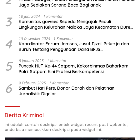
Jaya Sediakan Sarana Baca Bagi anak
3
10 Juni 2024
1 Komentar
Komunitas gowees Sepeda Mengajak Peduli
Lingkungan Kelurahan Malaka Jaya Kecamatan Duren
Sawit
4
15 Desember 2024
1 Komentar
Koordinator Forum Jamsos, Jusuf Rizal: Pekerja dan
Buruh Tentang Penggunaan Dana BPJS
Ketenagakerjaan Untuk Tapera
5
8 Januari 2025
1 Komentar
Puncak HUT Ke-44 Satpam, Kakorbinmas Baharkam
Polri: Satpam Kini Profesi Berkompetensi
6
9 Februari 2025
1 Komentar
Sambut Hari Pers, Donor Darah dan Pelatihan
Jurnalistik Digelar
Berita Kriminal
Ini adalah contoh deskripsi untuk widget recent post wpberita,
anda bisa memasukkan deskripsi pada widget ini.