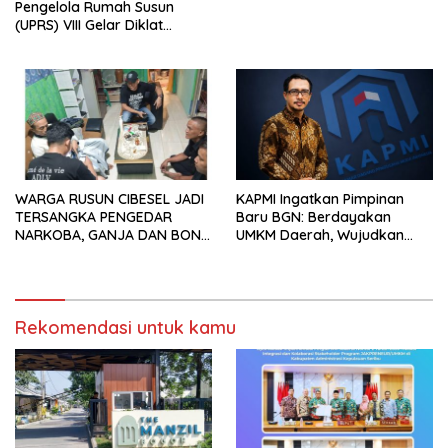
Pengelola Rumah Susun
(UPRS) VIII Gelar Diklat
Kualifikasi Gada Pratama
bersama PT.Total Garda
Solusi dan Direktorat
Bhabinkamtibmas Polda
Metro Jaya*
WARGA RUSUN CIBESEL JADI
KAPMI Ingatkan Pimpinan
TERSANGKA PENGEDAR
Baru BGN: Berdayakan
NARKOBA, GANJA DAN BONG
UMKM Daerah, Wujudkan
DISITA*
Ekonomi Kerakyatan
Rekomendasi untuk kamu