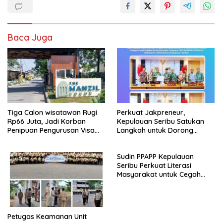
Baca Juga
Tiga Calon wisatawan Rugi
Perkuat Jakpreneur,
Rp66 Juta, Jadi Korban
Kepulauan Seribu Satukan
Penipuan Pengurusan Visa
Langkah untuk Dorong
Taiwan
UMKM Naik Kelas*
Sudin PPAPP Kepulauan
Seribu Perkuat Literasi
Masyarakat untuk Cegah
Tindak Pidana Perdagangan
Orang di Era Digital
Petugas Keamanan Unit