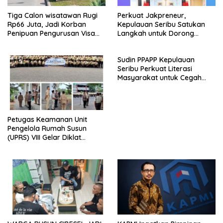
Tiga Calon wisatawan Rugi
Perkuat Jakpreneur,
Rp66 Juta, Jadi Korban
Kepulauan Seribu Satukan
Penipuan Pengurusan Visa
Langkah untuk Dorong
Taiwan
UMKM Naik Kelas*
Sudin PPAPP Kepulauan
Seribu Perkuat Literasi
Masyarakat untuk Cegah
Tindak Pidana Perdagangan
Orang di Era Digital
Petugas Keamanan Unit
Pengelola Rumah Susun
(UPRS) VIII Gelar Diklat
Kualifikasi Gada Pratama
bersama PT.Total Garda
Solusi dan Direktorat
Bhabinkamtibmas Polda
Metro Jaya*