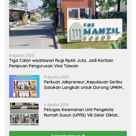
8 Agustus 2026
Tiga Calon wisatawan Rugi Rp66 Juta, Jadi Korban
Penipuan Pengurusan Visa Taiwan
8 Agustus 2026
Perkuat Jakpreneur, Kepulauan Seribu
Satukan Langkah untuk Dorong UMKM
Naik Kelas*
6 Agustus 2026
Petugas Keamanan Unit Pengelola
Rumah Susun (UPRS) VIII Gelar Diklat
Kualifikasi Gada Pratama bersama
PT.Total Garda Solusi dan Direktorat
Bhabinkamtibmas Polda Metro Jaya*
Selengkapnya