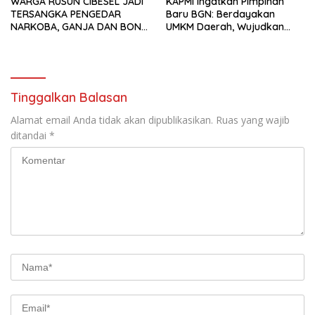
WARGA RUSUN CIBESEL JADI
KAPMI Ingatkan Pimpinan
TERSANGKA PENGEDAR
Baru BGN: Berdayakan
NARKOBA, GANJA DAN BONG
UMKM Daerah, Wujudkan
DISITA*
Ekonomi Kerakyatan
Tinggalkan Balasan
Alamat email Anda tidak akan dipublikasikan.
Ruas yang wajib
ditandai
*