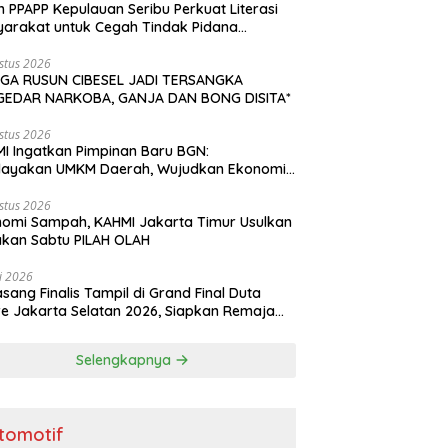
n PPAPP Kepulauan Seribu Perkuat Literasi
arakat untuk Cegah Tindak Pidana
agangan Orang di Era Digital
stus 2026
GA RUSUN CIBESEL JADI TERSANGKA
GEDAR NARKOBA, GANJA DAN BONG DISITA*
stus 2026
I Ingatkan Pimpinan Baru BGN:
dayakan UMKM Daerah, Wujudkan Ekonomi
akyatan
stus 2026
omi Sampah, KAHMI Jakarta Timur Usulkan
kan Sabtu PILAH OLAH
li 2026
asang Finalis Tampil di Grand Final Duta
e Jakarta Selatan 2026, Siapkan Remaja
i Penggerak Perencanaan Masa Depan
Selengkapnya
tomotif