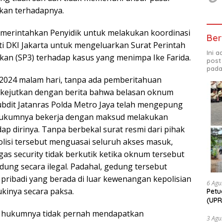
kan terhadapnya.
emerintahkan Penyidik untuk melakukan koordinasi
Ber
ti DKI Jakarta untuk mengeluarkan Surat Perintah
Ini 
kan (SP3) terhadap kasus yang menimpa Ike Farida.
post
pada
 2024 malam hari, tanpa ada pemberitahuan
dikejutkan dengan berita bahwa belasan oknum
Subdit Jatanras Polda Metro Jaya telah mengepung
hukumnya bekerja dengan maksud melakukan
p dirinya. Tanpa berbekal surat resmi dari pihak
olisi tersebut menguasai seluruh akses masuk,
as security tidak berkutik ketika oknum tersebut
ng secara ilegal. Padahal, gedung tersebut
pribadi yang berada di luar kewenangan kepolisian
6 Agu
kinya secara paksa.
Petu
(UPR
bers
sa hukumnya tidak pernah mendapatkan
Bhab
3 Agu