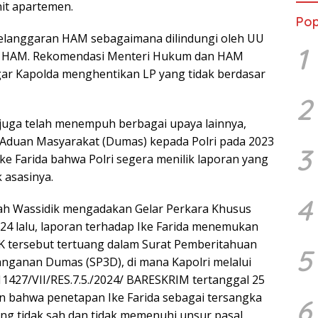
it apartemen.
Pop
pelanggaran HAM sebagaimana dilindungi oleh UU
1
g HAM. Rekomendasi Menteri Hukum dan HAM
ar Kapolda menghentikan LP yang tidak berdasar
2
da juga telah menempuh berbagai upaya lainnya,
 Aduan Masyarakat (Dumas) kepada Polri pada 2023
3
Ike Farida bahwa Polri segera menilik laporan yang
 asasinya.
4
lah Wassidik mengadakan Gelar Perkara Khusus
024 lalu, laporan terhadap Ike Farida menemukan
GPK tersebut tertuang dalam Surat Pemberitahuan
5
ganan Dumas (SP3D), di mana Kapolri melalui
11427/VII/RES.7.5./2024/ BARESKRIM tertanggal 25
an bahwa penetapan Ike Farida sebagai tersangka
6
ng tidak sah dan tidak memenuhi unsur pasal