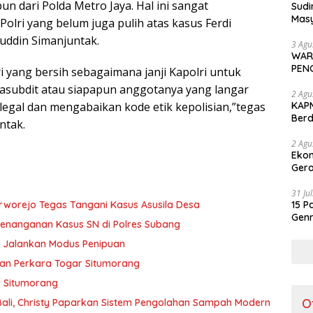
n dari Polda Metro Jaya. Hal ini sangat
Sudi
Masy
Polri yang belum juga pulih atas kasus Ferdi
Perd
uddin Simanjuntak.
3 Agu
WAR
PEN
i yang bersih sebagaimana janji Kapolri untuk
subdit atau siapapun anggotanya yang langar
2 Agu
 ilegal dan mengabaikan kode etik kepolisian,”tegas
KAPM
Ber
ntak.
Ker
2 Agu
Ekon
Gera
31 Ju
worejo Tegas Tangani Kasus Asusila Desa
15 P
Genr
enanganan Kasus SN di Polres Subang
Jad
a Jalankan Modus Penipuan
usan Perkara Togar Situmorang
r Situmorang
O
 Bali, Christy Paparkan Sistem Pengolahan Sampah Modern