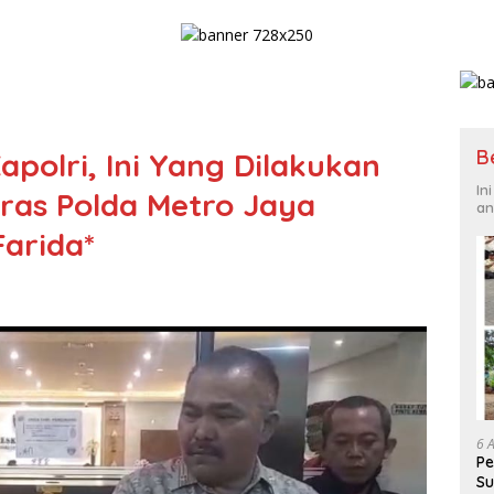
B
polri, Ini Yang Dilakukan
In
ras Polda Metro Jaya
an
Farida*
6 
Pe
Su