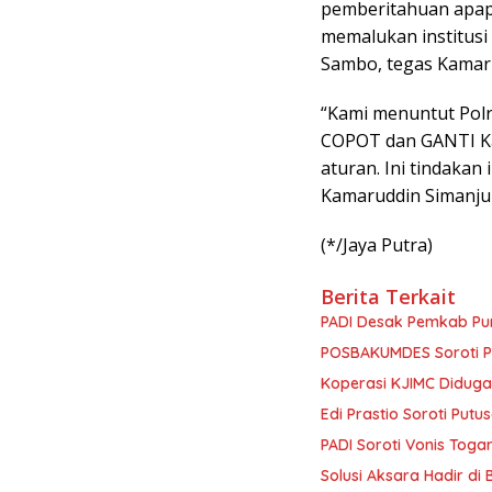
pemberitahuan apapu
memalukan institusi 
Sambo, tegas Kamar
“Kami menuntut Polr
COPOT dan GANTI Ka
aturan. Ini tindakan
Kamaruddin Simanju
(*/Jaya Putra)
Berita Terkait
PADI Desak Pemkab Pur
POSBAKUMDES Soroti P
Koperasi KJIMC Didug
Edi Prastio Soroti Put
PADI Soroti Vonis Toga
Solusi Aksara Hadir di