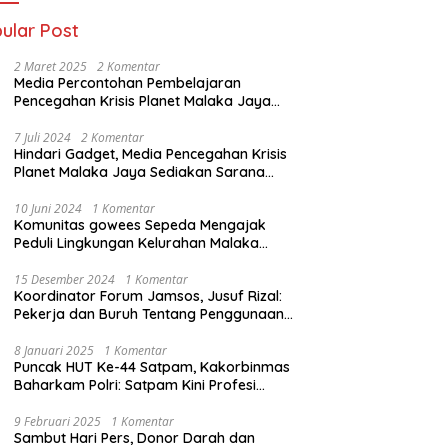
ular Post
2 Maret 2025
2 Komentar
Media Percontohan Pembelajaran
Pencegahan Krisis Planet Malaka Jaya
Diresmikan Kementrian LHK
7 Juli 2024
2 Komentar
Hindari Gadget, Media Pencegahan Krisis
Planet Malaka Jaya Sediakan Sarana
Baca Bagi anak
10 Juni 2024
1 Komentar
Komunitas gowees Sepeda Mengajak
Peduli Lingkungan Kelurahan Malaka
Jaya Kecamatan Duren Sawit
15 Desember 2024
1 Komentar
Koordinator Forum Jamsos, Jusuf Rizal:
Pekerja dan Buruh Tentang Penggunaan
Dana BPJS Ketenagakerjaan Untuk
Tapera
8 Januari 2025
1 Komentar
Puncak HUT Ke-44 Satpam, Kakorbinmas
Baharkam Polri: Satpam Kini Profesi
Berkompetensi
9 Februari 2025
1 Komentar
Sambut Hari Pers, Donor Darah dan