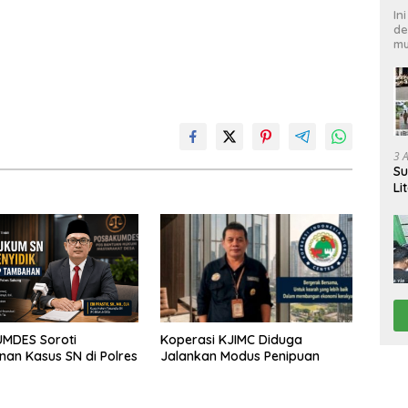
In
de
mu
3 
Su
Li
Pi
MDES Soroti
Koperasi KJIMC Diduga
an Kasus SN di Polres
Jalankan Modus Penipuan