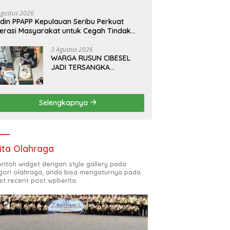
da Pratama bersama PT.Total Garda
lusi dan Direktorat Bhabinkamtibmas
Agustus 2026
din PPAPP Kepulauan Seribu Perkuat
lda Metro Jaya*
terasi Masyarakat untuk Cegah Tindak
dana Perdagangan Orang di Era Digital
3 Agustus 2026
WARGA RUSUN CIBESEL
JADI TERSANGKA
PENGEDAR NARKOBA,
GANJA DAN BONG DISITA*
Selengkapnya
ita Olahraga
contoh widget dengan style gallery pada
gori olahraga, anda bisa mengaturnya pada
et recent post wpberita.