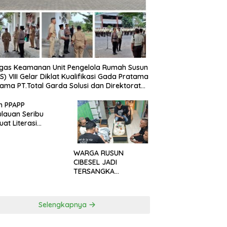
gas Keamanan Unit Pengelola Rumah Susun
S) VIII Gelar Diklat Kualifikasi Gada Pratama
ama PT.Total Garda Solusi dan Direktorat
inkamtibmas Polda Metro Jaya*
n PPAPP
lauan Seribu
uat Literasi
arakat untuk
h Tindak Pidana
dagangan Orang
WARGA RUSUN
a Digital
CIBESEL JADI
TERSANGKA
PENGEDAR NARKOBA,
GANJA DAN BONG
DISITA*
Selengkapnya