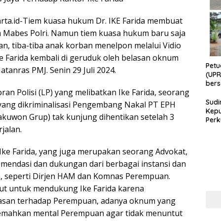
rta.id-Tiem kuasa hukum Dr. IKE Farida membuat
m Mabes Polri. Namun tiem kuasa hukum baru saja
, tiba-tiba anak korban menelpon melalui Vidio
ke Farida kembali di geruduk oleh belasan oknum
Petu
atanras PMJ. Senin 29 Juli 2024.
(UPR
bers
an Polisi (LP) yang melibatkan Ike Farida, seorang
Bhab
Sudi
yang dikriminalisasi Pengembang Nakal PT EPH
Kepu
kuwon Grup) tak kunjung dihentikan setelah 3
Perk
jalan.
Masy
Cega
Per
 Ike Farida, yang juga merupakan seorang Advokat,
di Er
mendasi dan dukungan dari berbagai instansi dan
, seperti Dirjen HAM dan Komnas Perempuan.
ut untuk mendukung Ike Farida karena
asan terhadap Perempuan, adanya oknum yang
mahkan mental Perempuan agar tidak menuntut