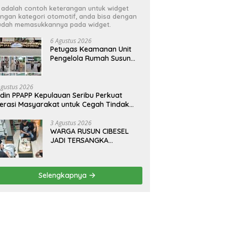
i adalah contoh keterangan untuk widget
ngan kategori otomotif, anda bisa dengan
dah memasukkannya pada widget.
6 Agustus 2026
Petugas Keamanan Unit
Pengelola Rumah Susun
(UPRS) VIII Gelar Diklat
Kualifikasi Gada Pratama
bersama PT.Total Garda
Agustus 2026
Solusi dan Direktorat
din PPAPP Kepulauan Seribu Perkuat
Bhabinkamtibmas Polda
terasi Masyarakat untuk Cegah Tindak
Metro Jaya*
dana Perdagangan Orang di Era Digital
3 Agustus 2026
WARGA RUSUN CIBESEL
JADI TERSANGKA
PENGEDAR NARKOBA,
GANJA DAN BONG DISITA*
Selengkapnya