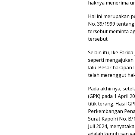
haknya menerima un
Hal ini merupakan 
No. 39/1999 tentan
tersebut meminta ag
tersebut.
Selain itu, Ike Fari
seperti mengajukan
lalu. Besar harapan 
telah merenggut hak
Pada akhirnya, sete
(GPK) pada 1 April 2
titik terang. Hasil 
Perkembangan Penan
Surat Kapolri No. B/
Juli 2024, menyatak
adalah keputusan ya