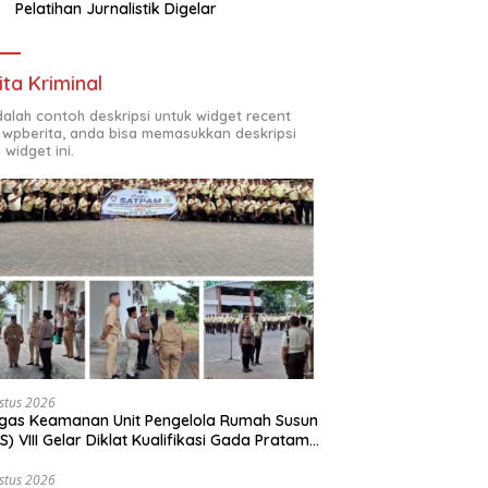
Pelatihan Jurnalistik Digelar
ita Kriminal
adalah contoh deskripsi untuk widget recent
 wpberita, anda bisa memasukkan deskripsi
 widget ini.
stus 2026
gas Keamanan Unit Pengelola Rumah Susun
S) VIII Gelar Diklat Kualifikasi Gada Pratama
ama PT.Total Garda Solusi dan Direktorat
inkamtibmas Polda Metro Jaya*
stus 2026