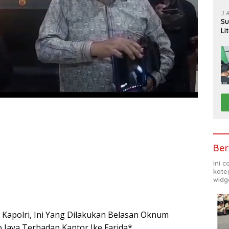
Ga
So
3 
Su
Po
Li
Pi
Ber
Ini 
kate
widg
Kapolri, Ini Yang Dilakukan Belasan Oknum
o Jaya Terhadap Kantor Ike Farida*