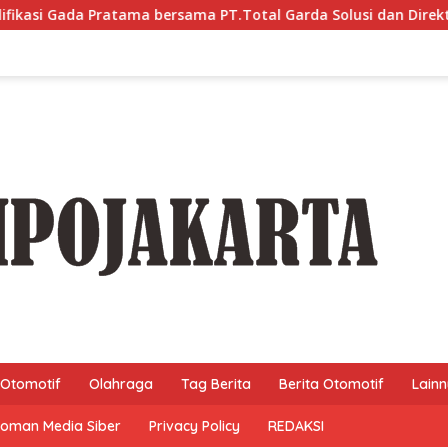
sama PT.Total Garda Solusi dan Direktorat Bhabinkamtibmas P
Otomotif
Olahraga
Tag Berita
Berita Otomotif
Lain
oman Media Siber
Privacy Policy
REDAKSI