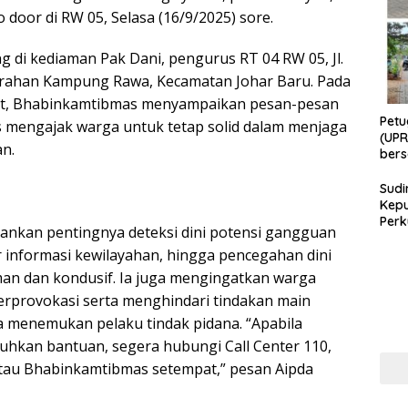
door di RW 05, Selasa (16/9/2025) sore.
g di kediaman Pak Dani, pengurus RT 04 RW 05, Jl.
urahan Kampung Rawa, Kecamatan Johar Baru. Pada
t, Bhabinkamtibmas menyampaikan pesan-pesan
Petu
 mengajak warga untuk tetap solid dalam menjaga
(UPR
n.
bers
Bhab
Sudi
Kepu
Perk
nkan pentingnya deteksi dini potensi gangguan
Masy
 informasi kewilayahan, hingga pencegahan dini
Cega
Per
aman dan kondusif. Ia juga mengingatkan warga
di Er
erprovokasi serta menghindari tindakan main
la menemukan pelaku tindak pidana. “Apabila
hkan bantuan, segera hubungi Call Center 110,
atau Bhabinkamtibmas setempat,” pesan Aipda