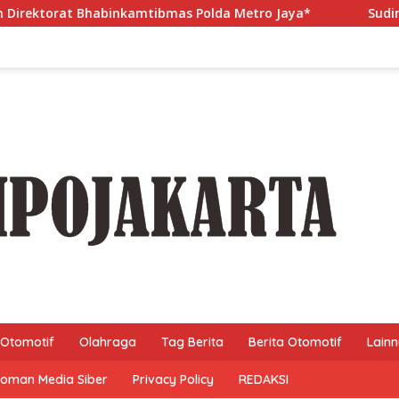
mas Polda Metro Jaya*
Sudin PPAPP Kepulauan Seribu Pe
Otomotif
Olahraga
Tag Berita
Berita Otomotif
Lain
oman Media Siber
Privacy Policy
REDAKSI