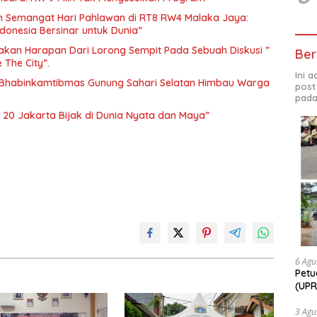
 Semangat Hari Pahlawan di RT8 RW4 Malaka Jaya:
ndonesia Bersinar untuk Dunia”
an Harapan Dari Lorong Sempit Pada Sebuah Diskusi ”
Ber
 The City”.
Ini 
, Bhabinkamtibmas Gunung Sahari Selatan Himbau Warga
post
pada
N 20 Jakarta Bijak di Dunia Nyata dan Maya”
6 Agu
Petu
(UPR
bers
Bhab
3 Agu