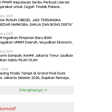
n PPAPP Kepulauan Seribu Perkuat Literasi
arakat untuk Cegah Tindak Pidana
agangan Orang di Era Digital
stus 2026
GA RUSUN CIBESEL JADI TERSANGKA
GEDAR NARKOBA, GANJA DAN BONG DISITA*
stus 2026
I Ingatkan Pimpinan Baru BGN:
dayakan UMKM Daerah, Wujudkan Ekonomi
akyatan
stus 2026
omi Sampah, KAHMI Jakarta Timur Usulkan
kan Sabtu PILAH OLAH
li 2026
asang Finalis Tampil di Grand Final Duta
e Jakarta Selatan 2026, Siapkan Remaja
i Penggerak Perencanaan Masa Depan
Selengkapnya
tomotif