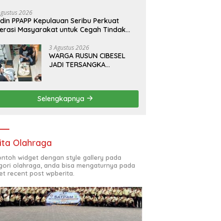
da Pratama bersama PT.Total Garda
lusi dan Direktorat Bhabinkamtibmas
Agustus 2026
din PPAPP Kepulauan Seribu Perkuat
lda Metro Jaya*
terasi Masyarakat untuk Cegah Tindak
dana Perdagangan Orang di Era Digital
3 Agustus 2026
WARGA RUSUN CIBESEL
JADI TERSANGKA
PENGEDAR NARKOBA,
GANJA DAN BONG DISITA*
Selengkapnya
ita Olahraga
contoh widget dengan style gallery pada
gori olahraga, anda bisa mengaturnya pada
et recent post wpberita.