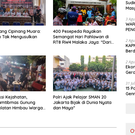
Sudi
Masy
Perd
3 Agu
WAR
PEN
ng Cipinang Muara:
400 Pesepeda Rayakan
ih Tak Mengusulkan
Semangat Hari Pahlawan di
2 Agu
RT8 RW4 Malaka Jaya: “Dari
KAPM
Lorong Sempit, Indonesia
Ber
Bersinar untuk Dunia”
Ker
2 Agu
Ekon
Gera
31 Ju
15 P
Genr
si Kejahatan,
Polri Ajak Pelajar SMAN 20
Jad
amtibmas Gunung
Jakarta Bijak di Dunia Nyata
elatan Himbau Warga
dan Maya”
 Pos Kamling
O