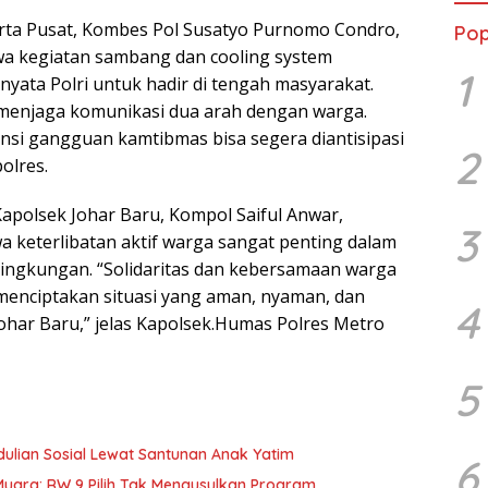
rta Pusat, Kombes Pol Susatyo Purnomo Condro,
Pop
 kegiatan sambang dan cooling system
1
yata Polri untuk hadir di tengah masyarakat.
 menjaga komunikasi dua arah dengan warga.
nsi gangguan kamtibmas bisa segera diantisipasi
2
polres.
Kapolsek Johar Baru, Kompol Saiful Anwar,
3
keterlibatan aktif warga sangat penting dalam
ingkungan. “Solidaritas dan kebersamaan warga
menciptakan situasi yang aman, nyaman, dan
4
Johar Baru,” jelas Kapolsek.Humas Polres Metro
5
ulian Sosial Lewat Santunan Anak Yatim
6
uara: RW 9 Pilih Tak Mengusulkan Program