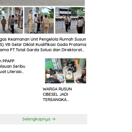
gas Keamanan Unit Pengelola Rumah Susun
S) VIII Gelar Diklat Kualifikasi Gada Pratama
ama PT.Total Garda Solusi dan Direktorat
inkamtibmas Polda Metro Jaya*
n PPAPP
lauan Seribu
uat Literasi
arakat untuk
h Tindak Pidana
dagangan Orang
WARGA RUSUN
a Digital
CIBESEL JADI
TERSANGKA
PENGEDAR NARKOBA,
GANJA DAN BONG
DISITA*
Selengkapnya