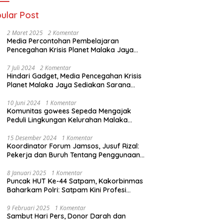
ular Post
2 Maret 2025
2 Komentar
Media Percontohan Pembelajaran
Pencegahan Krisis Planet Malaka Jaya
Diresmikan Kementrian LHK
7 Juli 2024
2 Komentar
Hindari Gadget, Media Pencegahan Krisis
Planet Malaka Jaya Sediakan Sarana
Baca Bagi anak
10 Juni 2024
1 Komentar
Komunitas gowees Sepeda Mengajak
Peduli Lingkungan Kelurahan Malaka
Jaya Kecamatan Duren Sawit
15 Desember 2024
1 Komentar
Koordinator Forum Jamsos, Jusuf Rizal:
Pekerja dan Buruh Tentang Penggunaan
Dana BPJS Ketenagakerjaan Untuk
Tapera
8 Januari 2025
1 Komentar
Puncak HUT Ke-44 Satpam, Kakorbinmas
Baharkam Polri: Satpam Kini Profesi
Berkompetensi
9 Februari 2025
1 Komentar
Sambut Hari Pers, Donor Darah dan