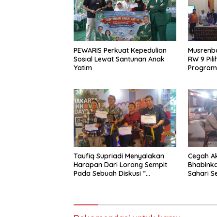
PEWARIS Perkuat Kepedulian
Musrenba
Sosial Lewat Santunan Anak
RW 9 Pil
Yatim
Program
Taufiq Supriadi Menyalakan
Cegah Ak
Harapan Dari Lorong Sempit
Bhabink
Pada Sebuah Diskusi ”
Sahari S
Together we, Innovative The
Aktifkan
City”.