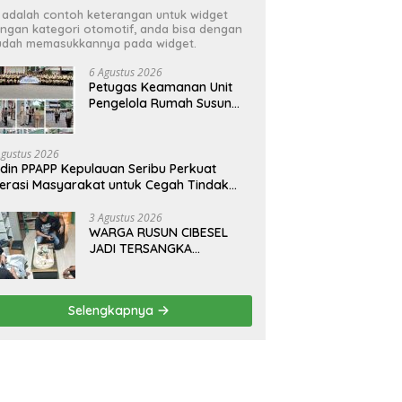
i adalah contoh keterangan untuk widget
ngan kategori otomotif, anda bisa dengan
dah memasukkannya pada widget.
6 Agustus 2026
Petugas Keamanan Unit
Pengelola Rumah Susun
(UPRS) VIII Gelar Diklat
Kualifikasi Gada Pratama
bersama PT.Total Garda
Agustus 2026
Solusi dan Direktorat
din PPAPP Kepulauan Seribu Perkuat
Bhabinkamtibmas Polda
terasi Masyarakat untuk Cegah Tindak
Metro Jaya*
dana Perdagangan Orang di Era Digital
3 Agustus 2026
WARGA RUSUN CIBESEL
JADI TERSANGKA
PENGEDAR NARKOBA,
GANJA DAN BONG DISITA*
Selengkapnya