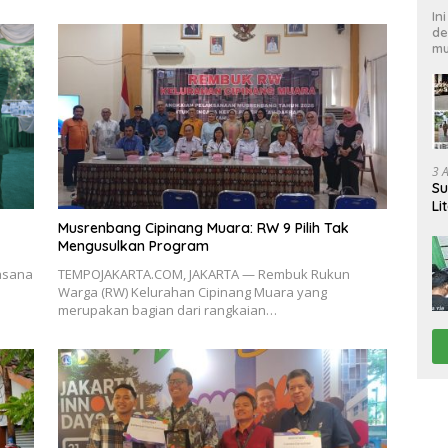
In
de
mu
3 
Su
Li
Pi
Musrenbang Cipinang Muara: RW 9 Pilih Tak
Mengusulkan Program
uasana
TEMPOJAKARTA.COM, JAKARTA — Rembuk Rukun
Warga (RW) Kelurahan Cipinang Muara yang
merupakan bagian dari rangkaian…