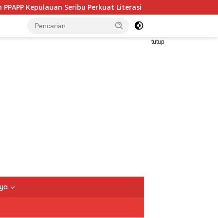
rkuat Literasi Masyarakat untuk Cegah Tindak Pidana Perdagan
tutup
nya