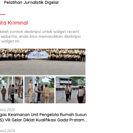
Pelatihan Jurnalistik Digelar
ita Kriminal
adalah contoh deskripsi untuk widget recent
 wpberita, anda bisa memasukkan deskripsi
 widget ini.
stus 2026
gas Keamanan Unit Pengelola Rumah Susun
S) VIII Gelar Diklat Kualifikasi Gada Pratama
ama PT.Total Garda Solusi dan Direktorat
inkamtibmas Polda Metro Jaya*
stus 2026