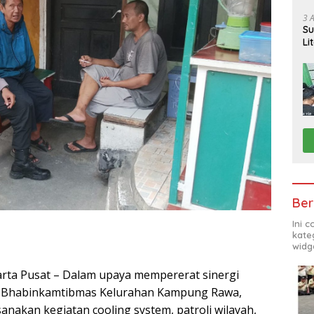
Ga
So
3 
Su
Po
Li
Pi
Ber
Ini 
kate
widg
arta Pusat – Dalam upaya mempererat sinergi
 Bhabinkamtibmas Kelurahan Kampung Rawa,
nakan kegiatan cooling system, patroli wilayah,