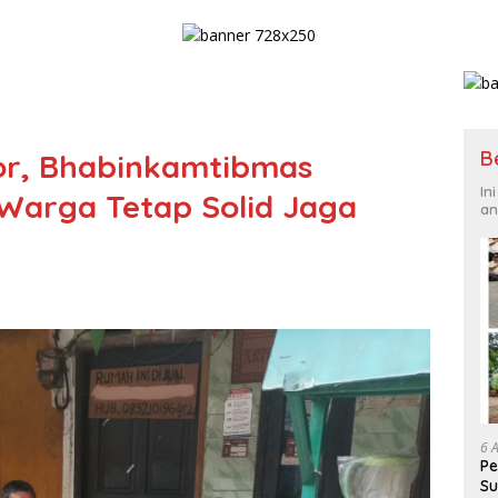
B
or, Bhabinkamtibmas
In
arga Tetap Solid Jaga
an
6 
Pe
Su