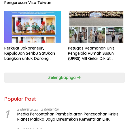
Pengurusan Visa Taiwan
Perkuat Jakpreneur,
Petugas Keamanan Unit
Kepulauan Seribu Satukan
Pengelola Rumah Susun
Langkah untuk Dorong
(UPRS) VIII Gelar Diklat
UMKM Naik Kelas*
Kualifikasi Gada Pratama
bersama PT.Total Garda
Solusi dan Direktorat
Selengkapnya
Bhabinkamtibmas Polda
Metro Jaya*
Popular Post
1
2 Maret 2025
2 Komentar
Media Percontohan Pembelajaran Pencegahan Krisis
Planet Malaka Jaya Diresmikan Kementrian LHK