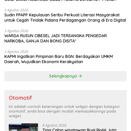
Garda Solusi dan Direktorat Bhabinkamtibmas Polda Metro
Jaya*
3 Agustus 2026
Sudin PPAPP Kepulauan Seribu Perkuat Literasi Masyarakat
untuk Cegah Tindak Pidana Perdagangan Orang di Era Digital
3 Agustus 2026
WARGA RUSUN CIBESEL JADI TERSANGKA PENGEDAR
NARKOBA, GANJA DAN BONG DISITA*
2 Agustus 2026
KAPMI Ingatkan Pimpinan Baru BGN: Berdayakan UMKM
Daerah, Wujudkan Ekonomi Kerakyatan
Selengkapnya
Otomotif
Ini adalah contoh keterangan untuk widget dengan kategori
otomotif, anda bisa dengan mudah memasukkannya pada
widget.
8 Agustus 2026
Tiga Calon wisatawan Rugi Rp66 Juta,