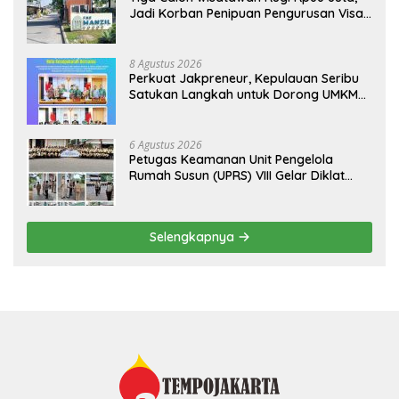
Jadi Korban Penipuan Pengurusan Visa
Taiwan
8 Agustus 2026
Perkuat Jakpreneur, Kepulauan Seribu
Satukan Langkah untuk Dorong UMKM
Naik Kelas*
6 Agustus 2026
Petugas Keamanan Unit Pengelola
Rumah Susun (UPRS) VIII Gelar Diklat
Kualifikasi Gada Pratama bersama
PT.Total Garda Solusi dan Direktorat
Bhabinkamtibmas Polda Metro Jaya*
Selengkapnya