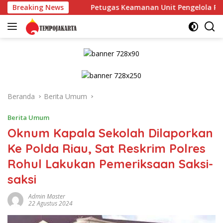
Langsung
Breaking News
Petugas Keamanan Unit Pengelola Rumah Susun (UPRS) V
ke
konten
Beranda
Berita Umum
Berita Umum
Oknum Kapala Sekolah Dilaporkan
Ke Polda Riau, Sat Reskrim Polres
Rohul Lakukan Pemeriksaan Saksi-
saksi
Admin Master
22 Agustus 2024