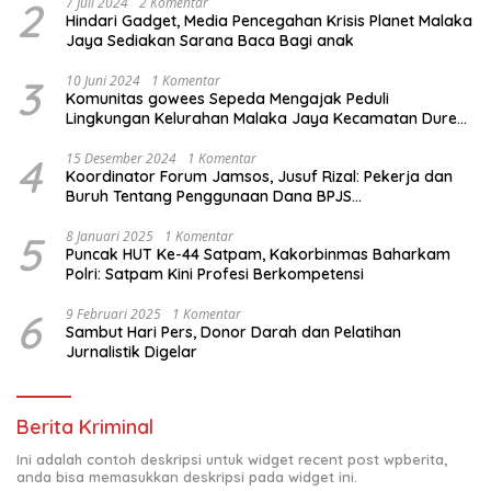
2
7 Juli 2024
2 Komentar
Hindari Gadget, Media Pencegahan Krisis Planet Malaka
Jaya Sediakan Sarana Baca Bagi anak
3
10 Juni 2024
1 Komentar
Komunitas gowees Sepeda Mengajak Peduli
Lingkungan Kelurahan Malaka Jaya Kecamatan Duren
Sawit
4
15 Desember 2024
1 Komentar
Koordinator Forum Jamsos, Jusuf Rizal: Pekerja dan
Buruh Tentang Penggunaan Dana BPJS
Ketenagakerjaan Untuk Tapera
5
8 Januari 2025
1 Komentar
Puncak HUT Ke-44 Satpam, Kakorbinmas Baharkam
Polri: Satpam Kini Profesi Berkompetensi
6
9 Februari 2025
1 Komentar
Sambut Hari Pers, Donor Darah dan Pelatihan
Jurnalistik Digelar
Berita Kriminal
Ini adalah contoh deskripsi untuk widget recent post wpberita,
anda bisa memasukkan deskripsi pada widget ini.