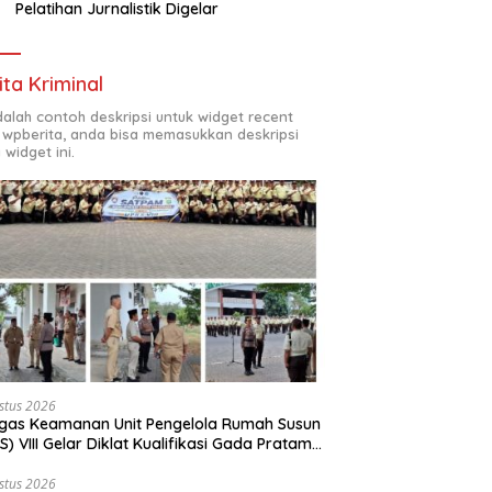
Pelatihan Jurnalistik Digelar
ita Kriminal
adalah contoh deskripsi untuk widget recent
 wpberita, anda bisa memasukkan deskripsi
 widget ini.
stus 2026
gas Keamanan Unit Pengelola Rumah Susun
S) VIII Gelar Diklat Kualifikasi Gada Pratama
ama PT.Total Garda Solusi dan Direktorat
inkamtibmas Polda Metro Jaya*
stus 2026