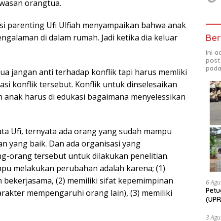
awasan orangtua.
isi parenting Ufi Ulfiah menyampaikan bahwa anak
galaman di dalam rumah. Jadi ketika dia keluar
Ber
Ini 
post
pada
ua jangan anti terhadap konflik tapi harus memliki
 konflik tersebut. Konflik untuk dinselesaikan
n anak harus di edukasi bagaimana menyelessikan
kata Ufi, ternyata ada orang yang sudah mampu
 yang baik. Dan ada organisasi yang
orang tersebut untuk dilakukan penelitian.
u melakukan perubahan adalah karena; (1)
bekerjasama, (2) memiliki sifat kepemimpinan
6 Agu
Petu
rakter mempengaruhi orang lain), (3) memiliki
(UPR
bers
Bhab
3 Agu