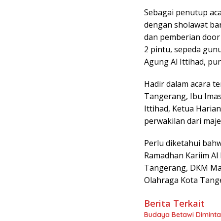
Sebagai penutup acar
dengan sholawat b
dan pemberian door 
2 pintu, sepeda gun
Agung Al Ittihad, pu
Hadir dalam acara te
Tangerang, Ibu Imas
Ittihad, Ketua Haria
perwakilan dari maje
Perlu diketahui bahw
Ramadhan Kariim Al I
Tangerang, DKM Masj
Olahraga Kota Tang
Berita Terkait
Budaya Betawi Diminta 