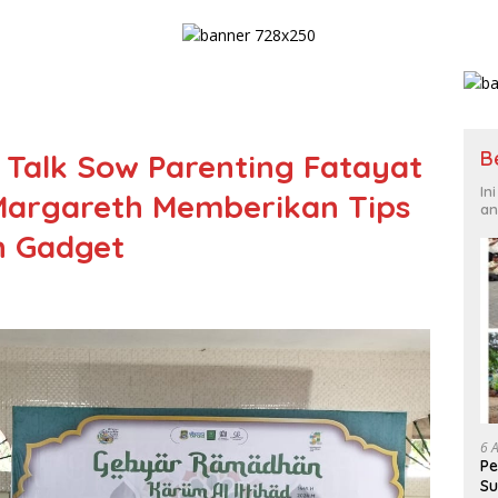
B
 Talk Sow Parenting Fatayat
In
Margareth Memberikan Tips
an
n Gadget
6 
Pe
Su