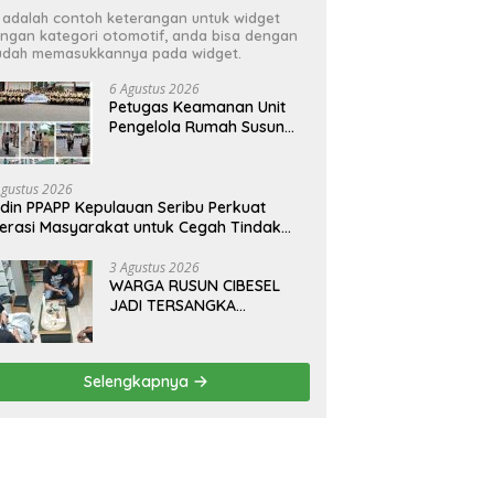
i adalah contoh keterangan untuk widget
ngan kategori otomotif, anda bisa dengan
dah memasukkannya pada widget.
6 Agustus 2026
Petugas Keamanan Unit
Pengelola Rumah Susun
(UPRS) VIII Gelar Diklat
Kualifikasi Gada Pratama
bersama PT.Total Garda
Agustus 2026
Solusi dan Direktorat
din PPAPP Kepulauan Seribu Perkuat
Bhabinkamtibmas Polda
terasi Masyarakat untuk Cegah Tindak
Metro Jaya*
dana Perdagangan Orang di Era Digital
3 Agustus 2026
WARGA RUSUN CIBESEL
JADI TERSANGKA
PENGEDAR NARKOBA,
GANJA DAN BONG DISITA*
Selengkapnya