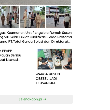
gas Keamanan Unit Pengelola Rumah Susun
S) VIII Gelar Diklat Kualifikasi Gada Pratama
ama PT.Total Garda Solusi dan Direktorat
inkamtibmas Polda Metro Jaya*
n PPAPP
lauan Seribu
uat Literasi
arakat untuk
h Tindak Pidana
dagangan Orang
WARGA RUSUN
a Digital
CIBESEL JADI
TERSANGKA
PENGEDAR NARKOBA,
GANJA DAN BONG
DISITA*
Selengkapnya