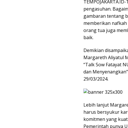
TEMPOJAKARTA.ID-Ta
pengasuhan. Bagaim
gambaran tentang b
memberikan nafkah 
orang tua juga memb
baik.
Demikian disampaik
Margareth Aliyatul 
“Talk Sow Fatayat 
dan Menyenangkan”, 
29/03/2024.
Lebih lanjut Margar
harus bersyukur ka
komitmen yang kuat
Pemerintah punya U