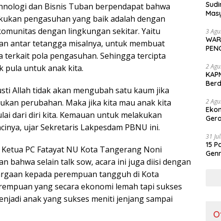
Sudi
khnologi dan Bisnis Tuban berpendapat bahwa
Masy
akukan pengasuhan yang baik adalah dengan
Perd
munitas dengan lingkungan sekitar. Yaitu
3 Agu
WAR
n antar tetangga misalnya, untuk membuat
PEN
 terkait pola pengasuhan. Sehingga tercipta
2 Agu
 pula untuk anak kita.
KAPM
Ber
gusti Allah tidak akan mengubah satu kaum jika
Ker
2 Agu
kukan perubahan. Maka jika kita mau anak kita
Ekon
ai dari diri kita. Kemauan untuk melakukan
Gera
inya, ujar Sekretaris Lakpesdam PBNU ini.
31 Ju
15 P
Ketua PC Fatayat NU Kota Tangerang Noni
Genr
bahwa selain talk sow, acara ini juga diisi dengan
Jad
rgaan kepada perempuan tangguh di Kota
rempuan yang secara ekonomi lemah tapi sukses
njadi anak yang sukses meniti jenjang sampai
O