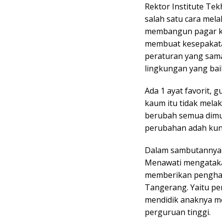
Rektor Institute Te
salah satu cara mel
membangun pagar ko
membuat kesepakata
peraturan yang sama
lingkungan yang baik
Ada 1 ayat favorit, 
kaum itu tidak mela
berubah semua dimul
perubahan adah kunc
Dalam sambutannya 
Menawati mengatakan 
memberikan pengha
Tangerang. Yaitu pe
mendidik anaknya me
perguruan tinggi.