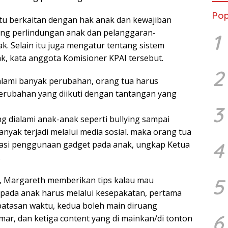
Pop
aitu berkaitan dengan hak anak dan kewajiban
ang perlindungan anak dan pelanggaran-
1
k. Selain itu juga mengatur tentang sistem
ak, kata anggota Komisioner KPAI tersebut.
2
ami banyak perubahan, orang tua harus
erubahan yang diikuti dengan tantangan yang
3
g dialami anak-anak seperti bullying sampai
nyak terjadi melalui media sosial. maka orang tua
4
si penggunaan gadget pada anak, ungkap Ketua
.
5
, Margareth memberikan tips kalau mau
pada anak harus melalui kesepakatan, pertama
atasan waktu, kedua boleh main diruang
6
mar, dan ketiga content yang di mainkan/di tonton