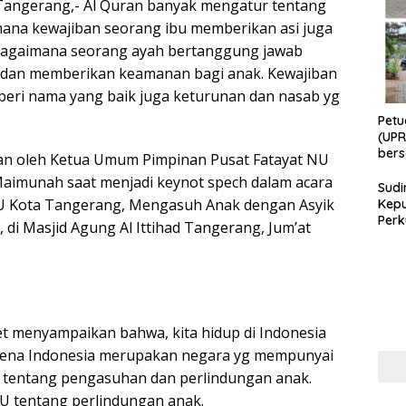
ngerang,- Al Quran banyak mengatur tentang
ana kewajiban seorang ibu memberikan asi juga
agaimana seorang ayah bertanggung jawab
dan memberikan keamanan bagi anak. Kewajiban
eri nama yang baik juga keturunan dan nasab yg
Petu
(UPR
bers
an oleh Ketua Umum Pimpinan Pusat Fatayat NU
Bhab
Maimunah saat menjadi keynot spech dalam acara
Sudi
NU Kota Tangerang, Mengasuh Anak dengan Asyik
Kepu
Perk
di Masjid Agung Al Ittihad Tangerang, Jum’at
Masy
Cega
Per
di Er
et menyampaikan bahwa, kita hidup di Indonesia
rena Indonesia merupakan negara yg mempunyai
 tentang pengasuhan dan perlindungan anak.
U tentang perlindungan anak.