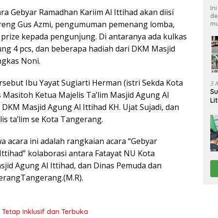
In
a Gebyar Ramadhan Kariim Al Ittihad akan diisi
de
areng Gus Azmi, pengumuman pemenang lomba,
mu
prize kepada pengunjung. Di antaranya ada kulkas
ung 4 pcs, dan beberapa hadiah dari DKM Masjid
ngkas Noni.
rsebut Ibu Yayat Sugiarti Herman (istri Sekda Kota
3 
Su
 Masitoh Ketua Majelis Ta’lim Masjid Agung Al
Li
n DKM Masjid Agung Al Ittihad KH. Ujat Sujadi, dan
Pi
lis ta’lim se Kota Tangerang.
a acara ini adalah rangkaian acara “Gebyar
ttihad” kolaborasi antara Fatayat NU Kota
id Agung Al Ittihad, dan Dinas Pemuda dan
erangTangerang.(M.R).
Tetap Inklusif dan Terbuka