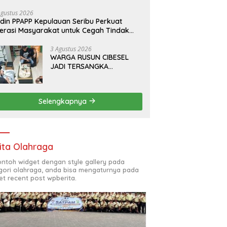
da Pratama bersama PT.Total Garda
lusi dan Direktorat Bhabinkamtibmas
Agustus 2026
din PPAPP Kepulauan Seribu Perkuat
lda Metro Jaya*
terasi Masyarakat untuk Cegah Tindak
dana Perdagangan Orang di Era Digital
3 Agustus 2026
WARGA RUSUN CIBESEL
JADI TERSANGKA
PENGEDAR NARKOBA,
GANJA DAN BONG DISITA*
Selengkapnya
ita Olahraga
contoh widget dengan style gallery pada
gori olahraga, anda bisa mengaturnya pada
et recent post wpberita.