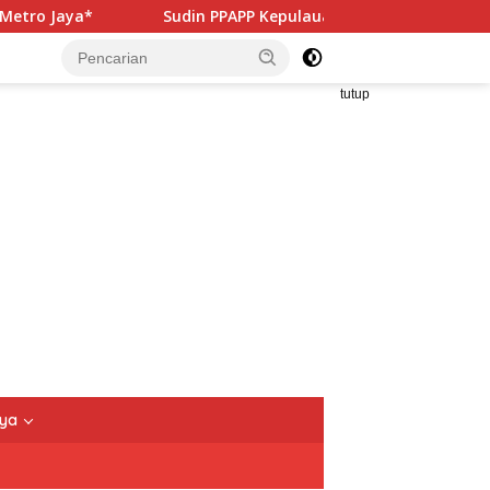
in PPAPP Kepulauan Seribu Perkuat Literasi Masyarakat untuk 
tutup
nya