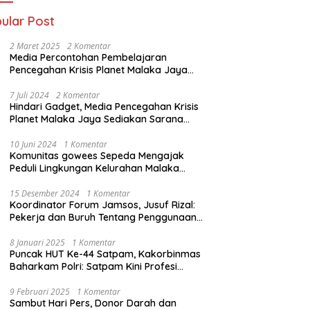
ular Post
2 Maret 2025
2 Komentar
Media Percontohan Pembelajaran
Pencegahan Krisis Planet Malaka Jaya
Diresmikan Kementrian LHK
7 Juli 2024
2 Komentar
Hindari Gadget, Media Pencegahan Krisis
Planet Malaka Jaya Sediakan Sarana
Baca Bagi anak
10 Juni 2024
1 Komentar
Komunitas gowees Sepeda Mengajak
Peduli Lingkungan Kelurahan Malaka
Jaya Kecamatan Duren Sawit
15 Desember 2024
1 Komentar
Koordinator Forum Jamsos, Jusuf Rizal:
Pekerja dan Buruh Tentang Penggunaan
Dana BPJS Ketenagakerjaan Untuk
Tapera
8 Januari 2025
1 Komentar
Puncak HUT Ke-44 Satpam, Kakorbinmas
Baharkam Polri: Satpam Kini Profesi
Berkompetensi
9 Februari 2025
1 Komentar
Sambut Hari Pers, Donor Darah dan