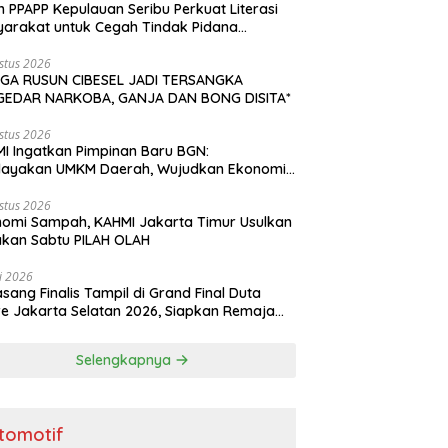
n PPAPP Kepulauan Seribu Perkuat Literasi
arakat untuk Cegah Tindak Pidana
agangan Orang di Era Digital
stus 2026
GA RUSUN CIBESEL JADI TERSANGKA
GEDAR NARKOBA, GANJA DAN BONG DISITA*
stus 2026
I Ingatkan Pimpinan Baru BGN:
dayakan UMKM Daerah, Wujudkan Ekonomi
akyatan
stus 2026
omi Sampah, KAHMI Jakarta Timur Usulkan
kan Sabtu PILAH OLAH
li 2026
asang Finalis Tampil di Grand Final Duta
e Jakarta Selatan 2026, Siapkan Remaja
i Penggerak Perencanaan Masa Depan
Selengkapnya
tomotif