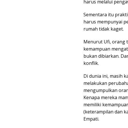
harus melalui peng
Sementara itu prakt
harus mempunyai pen
rumah tidak kaget.
Menurut Ufi, orang t
kemampuan mengatasi
bukan dibiarkan. Da
konflik.
Di dunia ini, masih 
melakukan perubahan
mengumpulkan orang-
Kenapa mereka mamp
memiliki kemampuan 
(keterampilan dan ka
Empati.