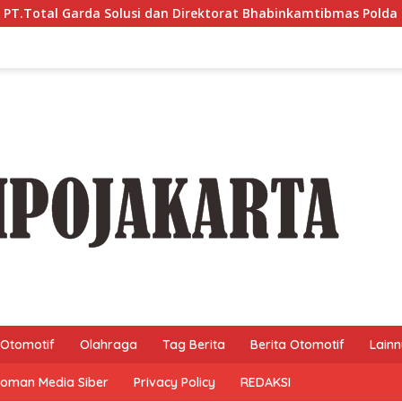
 dan Direktorat Bhabinkamtibmas Polda Metro Jaya*
Sud
Otomotif
Olahraga
Tag Berita
Berita Otomotif
Lain
oman Media Siber
Privacy Policy
REDAKSI