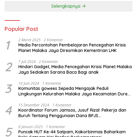
Selengkapnya
Popular Post
1
2 Maret 2025
2 Komentar
Media Percontohan Pembelajaran Pencegahan Krisis
Planet Malaka Jaya Diresmikan Kementrian LHK
2
7 Juli 2024
2 Komentar
Hindari Gadget, Media Pencegahan Krisis Planet Malaka
Jaya Sediakan Sarana Baca Bagi anak
3
10 Juni 2024
1 Komentar
Komunitas gowees Sepeda Mengajak Peduli
Lingkungan Kelurahan Malaka Jaya Kecamatan Duren
Sawit
4
15 Desember 2024
1 Komentar
Koordinator Forum Jamsos, Jusuf Rizal: Pekerja dan
Buruh Tentang Penggunaan Dana BPJS
Ketenagakerjaan Untuk Tapera
5
8 Januari 2025
1 Komentar
Puncak HUT Ke-44 Satpam, Kakorbinmas Baharkam