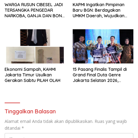
WARGA RUSUN CIBESEL JADI
KAPMI Ingatkan Pimpinan
TERSANGKA PENGEDAR
Baru BGN: Berdayakan
NARKOBA, GANJA DAN BONG
UMKM Daerah, Wujudkan
DISITA*
Ekonomi Kerakyatan
Ekonomi Sampah, KAHMI
15 Pasang Finalis Tampil di
Jakarta Timur Usulkan
Grand Final Duta Genre
Gerakan Sabtu PILAH OLAH
Jakarta Selatan 2026,
Siapkan Remaja Jadi
Penggerak Perencanaan
Masa Depan
Tinggalkan Balasan
Alamat email Anda tidak akan dipublikasikan.
Ruas yang wajib
ditandai
*