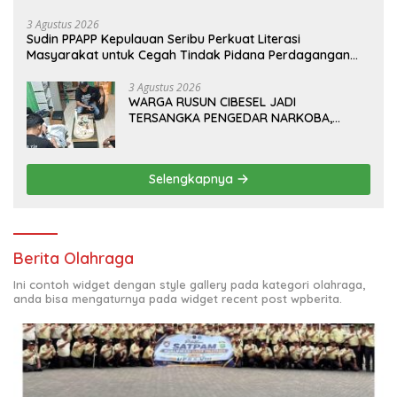
PT.Total Garda Solusi dan Direktorat Bhabinkamtibmas
Polda Metro Jaya*
3 Agustus 2026
Sudin PPAPP Kepulauan Seribu Perkuat Literasi
Masyarakat untuk Cegah Tindak Pidana Perdagangan
Orang di Era Digital
3 Agustus 2026
WARGA RUSUN CIBESEL JADI
TERSANGKA PENGEDAR NARKOBA,
GANJA DAN BONG DISITA*
Selengkapnya
Berita Olahraga
Ini contoh widget dengan style gallery pada kategori olahraga,
anda bisa mengaturnya pada widget recent post wpberita.