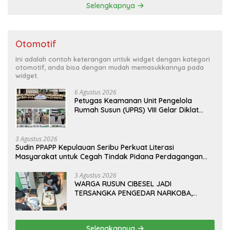
Selengkapnya
Otomotif
Ini adalah contoh keterangan untuk widget dengan kategori
otomotif, anda bisa dengan mudah memasukkannya pada
widget.
6 Agustus 2026
Petugas Keamanan Unit Pengelola
Rumah Susun (UPRS) VIII Gelar Diklat
Kualifikasi Gada Pratama bersama
PT.Total Garda Solusi dan Direktorat
Bhabinkamtibmas Polda Metro Jaya*
3 Agustus 2026
Sudin PPAPP Kepulauan Seribu Perkuat Literasi
Masyarakat untuk Cegah Tindak Pidana Perdagangan
Orang di Era Digital
3 Agustus 2026
WARGA RUSUN CIBESEL JADI
TERSANGKA PENGEDAR NARKOBA,
GANJA DAN BONG DISITA*
Selengkapnya