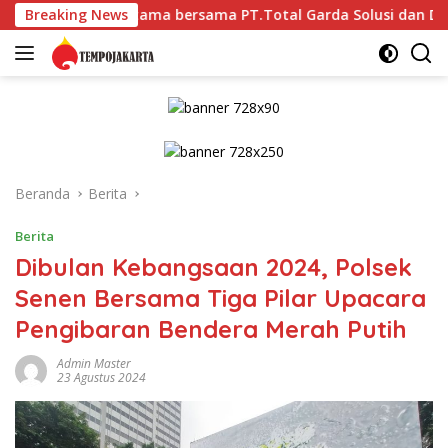
Langsung
da Pratama bersama PT.Total Garda Solusi dan Direktorat Bhab
Breaking News
ke
konten
Beranda
Berita
Berita
Dibulan Kebangsaan 2024, Polsek
Senen Bersama Tiga Pilar Upacara
Pengibaran Bendera Merah Putih
Admin Master
23 Agustus 2024