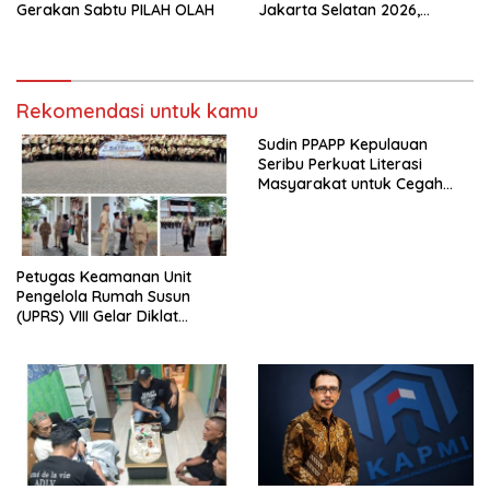
Gerakan Sabtu PILAH OLAH
Jakarta Selatan 2026,
Siapkan Remaja Jadi
Penggerak Perencanaan
Masa Depan
Rekomendasi untuk kamu
Sudin PPAPP Kepulauan
Seribu Perkuat Literasi
Masyarakat untuk Cegah
Tindak Pidana Perdagangan
Orang di Era Digital
Petugas Keamanan Unit
Pengelola Rumah Susun
(UPRS) VIII Gelar Diklat
Kualifikasi Gada Pratama
bersama PT.Total Garda
Solusi dan Direktorat
Bhabinkamtibmas Polda
Metro Jaya*