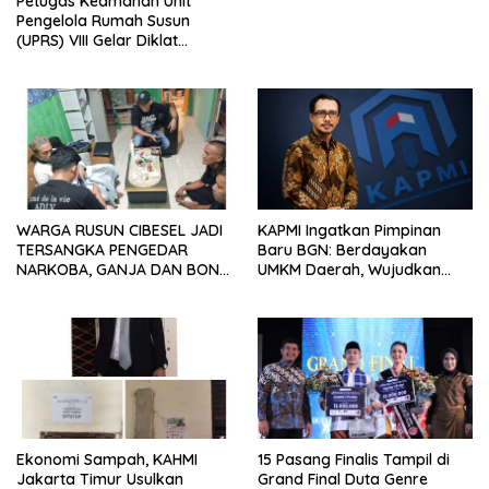
Petugas Keamanan Unit
Pengelola Rumah Susun
(UPRS) VIII Gelar Diklat
Kualifikasi Gada Pratama
bersama PT.Total Garda
Solusi dan Direktorat
Bhabinkamtibmas Polda
Metro Jaya*
WARGA RUSUN CIBESEL JADI
KAPMI Ingatkan Pimpinan
TERSANGKA PENGEDAR
Baru BGN: Berdayakan
NARKOBA, GANJA DAN BONG
UMKM Daerah, Wujudkan
DISITA*
Ekonomi Kerakyatan
Ekonomi Sampah, KAHMI
15 Pasang Finalis Tampil di
Jakarta Timur Usulkan
Grand Final Duta Genre