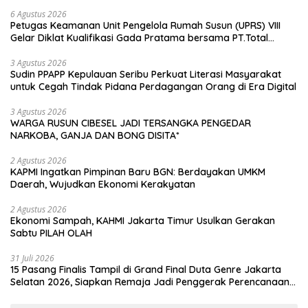
6 Agustus 2026
Petugas Keamanan Unit Pengelola Rumah Susun (UPRS) VIII
Gelar Diklat Kualifikasi Gada Pratama bersama PT.Total
Garda Solusi dan Direktorat Bhabinkamtibmas Polda Metro
Jaya*
3 Agustus 2026
Sudin PPAPP Kepulauan Seribu Perkuat Literasi Masyarakat
untuk Cegah Tindak Pidana Perdagangan Orang di Era Digital
3 Agustus 2026
WARGA RUSUN CIBESEL JADI TERSANGKA PENGEDAR
NARKOBA, GANJA DAN BONG DISITA*
2 Agustus 2026
KAPMI Ingatkan Pimpinan Baru BGN: Berdayakan UMKM
Daerah, Wujudkan Ekonomi Kerakyatan
2 Agustus 2026
Ekonomi Sampah, KAHMI Jakarta Timur Usulkan Gerakan
Sabtu PILAH OLAH
31 Juli 2026
15 Pasang Finalis Tampil di Grand Final Duta Genre Jakarta
Selatan 2026, Siapkan Remaja Jadi Penggerak Perencanaan
Masa Depan